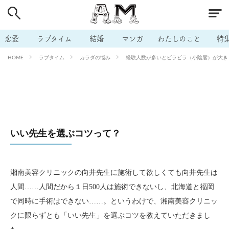
# 付き合いたい
# 男の本音
# セフレ
# 浮気
# 不倫
# 出会う方法
# マッチングアプリ
恋愛
ラブタイム
結婚
マンガ
わたしのこと
特
# ラブグッズ
# 体の相性
# イケない
ラブタイム
カラダの悩み
経験人数が多いとビラビラ（小陰唇）が大きく
HOME
# ビッチの話
# エロスポット
# キャリア
# 恋愛相談
# モテテク
# セフレから本命へ
# 結婚したい
# セフレがほしい
# 夫婦の悩み
# おもしろライフ
いい先生を選ぶコツって？
湘南美容クリニックの向井先生に施術して欲しくても向井先生は
人間……人間だから１日500人は施術できないし、北海道と福岡
で同時に手術はできない……。というわけで、湘南美容クリニッ
クに限らずとも「いい先生」を選ぶコツを教えていただきまし