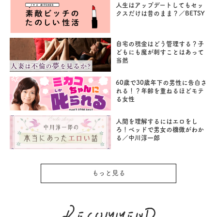
人生はアップデートしてもセッ
クスだけは昔のまま？／BETSY
自宅の現金はどう管理する？子
どもにも魔が刺すことはあって
当然
60歳で30歳年下の男性に告白さ
れる！？年齢を重ねるほどモテ
る女性
人間を理解するにはエロをし
ろ！ベッドで男女の機微がわか
る／中川淳一郎
もっと見る