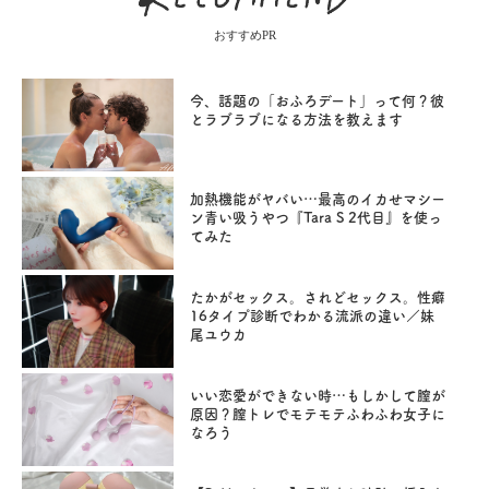
おすすめPR
今、話題の「おふろデート」って何？彼
とラブラブになる方法を教えます
加熱機能がヤバい…最高のイカせマシー
ン青い吸うやつ『Tara S 2代目』を使っ
てみた
たかがセックス。されどセックス。性癖
16タイプ診断でわかる流派の違い／妹
尾ユウカ
いい恋愛ができない時…もしかして膣が
原因？膣トレでモテモテふわふわ女子に
なろう