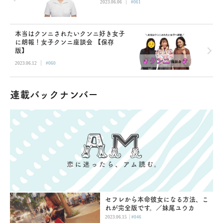
|
2023.06.06
#061
本当はクンニされたいクンニ好き女子
に朗報！女子クンニ座談会 【保存
版】
|
2023.06.12
#060
連載バックナンバー
セフレから本命彼女になる方法、こ
れが完全版です。／妹尾ユウカ
|
2023.06.15
#046