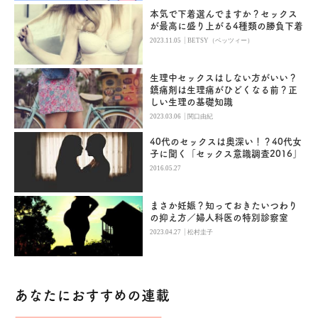
本気で下着選んでますか？セックス
が最高に盛り上がる4種類の勝負下着
|
2023.11.05
BETSY（ベッツィー）
生理中セックスはしない方がいい？
鎮痛剤は生理痛がひどくなる前？正
しい生理の基礎知識
|
2023.03.06
関口由紀
40代のセックスは奥深い！？40代女
子に聞く「セックス意識調査2016」
2016.05.27
まさか妊娠？知っておきたいつわり
の抑え方／婦人科医の特別診察室
|
2023.04.27
松村圭子
あなたにおすすめの連載