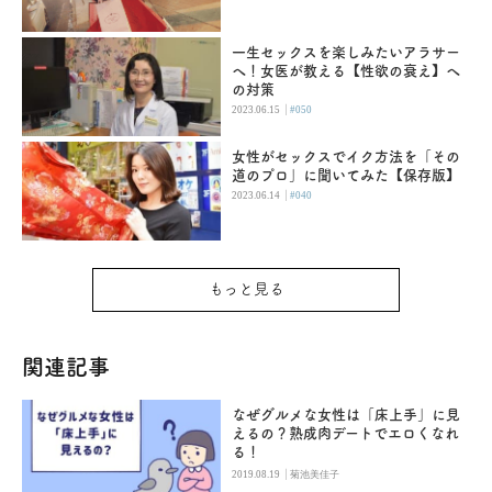
一生セックスを楽しみたいアラサー
へ！女医が教える【性欲の衰え】へ
の対策
|
2023.06.15
#050
女性がセックスでイク方法を「その
道のプロ」に聞いてみた【保存版】
|
2023.06.14
#040
もっと見る
関連記事
なぜグルメな女性は「床上手」に見
えるの？熟成肉デートでエロくなれ
る！
|
2019.08.19
菊池美佳子