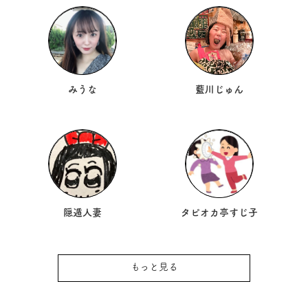
みうな
藍川じゅん
隠遁人妻
タピオカ亭すじ子
もっと見る