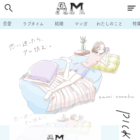
# 付き合いたい
# 男の本音
# セフレ
# 浮気
# 不倫
# 出会う方法
# マッチングアプリ
恋愛
ラブタイム
結婚
マンガ
わたしのこと
特
# ラブグッズ
# 体の相性
# イケない
# ビッチの話
# エロスポット
# キャリア
# 恋愛相談
# モテテク
# セフレから本命へ
# 結婚したい
# セフレがほしい
# 夫婦の悩み
# おもしろライフ