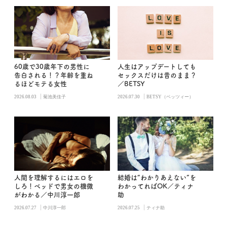
60歳で30歳年下の男性に
人生はアップデートしても
告白される！？年齢を重ね
セックスだけは昔のまま？
るほどモテる女性
／BETSY
|
|
2026.08.03
菊池美佳子
2026.07.30
BETSY（ベッツィー）
人間を理解するにはエロを
結婚は“わかりあえない”を
しろ！ベッドで男女の機微
わかってればOK／ティナ
がわかる／中川淳一郎
助
|
|
2026.07.27
中川淳一郎
2026.07.25
ティナ助