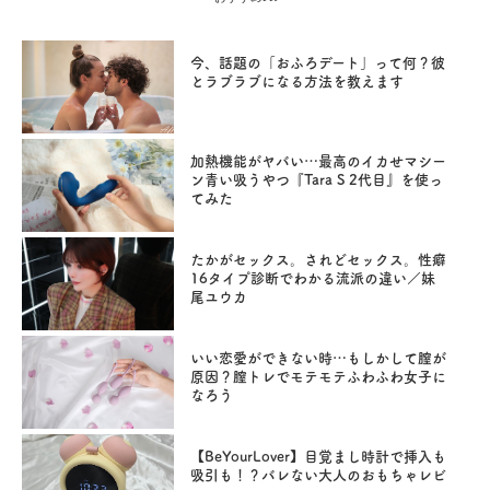
今、話題の「おふろデート」って何？彼
とラブラブになる方法を教えます
加熱機能がヤバい…最高のイカせマシー
ン青い吸うやつ『Tara S 2代目』を使っ
てみた
たかがセックス。されどセックス。性癖
16タイプ診断でわかる流派の違い／妹
尾ユウカ
いい恋愛ができない時…もしかして膣が
原因？膣トレでモテモテふわふわ女子に
なろう
【BeYourLover】目覚まし時計で挿入も
吸引も！？バレない大人のおもちゃレビ