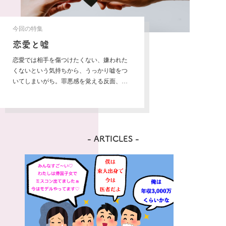
今回の特集
恋愛と嘘
恋愛では相手を傷つけたくない、嫌われた
くないという気持ちから、うっかり嘘をつ
いてしまいがち。罪悪感を覚える反面、
「嘘は方便」として嘘がプラスに働くこと
もあるでしょう。この特集ではそんな「恋
愛と嘘」の関係を紐解いて、嘘とうまく付
き合う方法や嘘にまつわる悲喜こもごもを
取り上げていきます。
-
ARTICLES
-