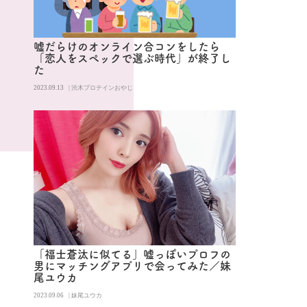
嘘だらけのオンライン合コンをしたら
「恋人をスペックで選ぶ時代」が終了し
た
2023.09.13
| 渋木プロテインおやじ
「福士蒼汰に似てる」嘘っぽいプロフの
男にマッチングアプリで会ってみた／妹
尾ユウカ
2023.09.06
| 妹尾ユウカ