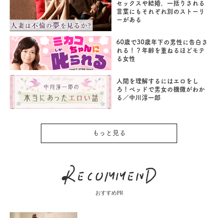
セックスや結婚。一括りされる
言葉にもそれぞれ別のストーリ
ーがある
60歳で30歳年下の男性に告白さ
れる！？年齢を重ねるほどモテ
る女性
人間を理解するにはエロをし
ろ！ベッドで男女の機微がわか
る／中川淳一郎
もっと見る
おすすめPR