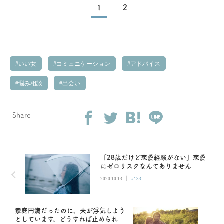
1
2
いい女
コミュニケーション
アドバイス
悩み相談
出会い
Share
「28歳だけど恋愛経験がない」恋愛
にゼロリスクなんてありません
|
2020.10.13
#133
家庭円満だったのに、夫が浮気しよう
としています。どうすれば止められ