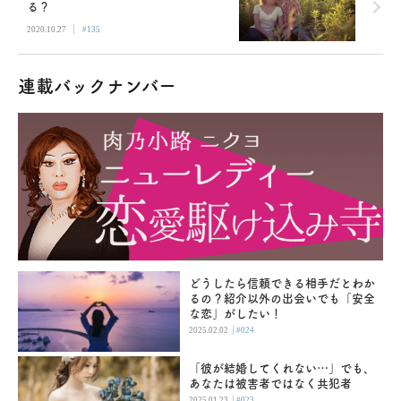
る？
|
2020.10.27
#135
連載バックナンバー
どうしたら信頼できる相手だとわか
るの？紹介以外の出会いでも「安全
な恋」がしたい！
|
2025.02.02
#024
「彼が結婚してくれない…」でも、
あなたは被害者ではなく共犯者
|
2025.01.23
#023