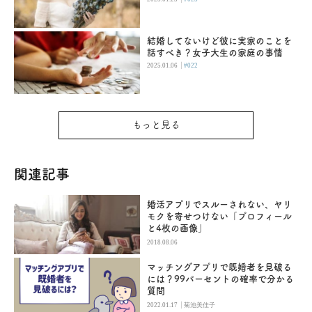
結婚してないけど彼に実家のことを
話すべき？女子大生の家庭の事情
|
2025.01.06
#022
もっと見る
関連記事
婚活アプリでスルーされない、ヤリ
モクを寄せつけない「プロフィール
と4枚の画像」
2018.08.06
マッチングアプリで既婚者を見破る
には？99パーセントの確率で分かる
質問
|
2022.01.17
菊池美佳子