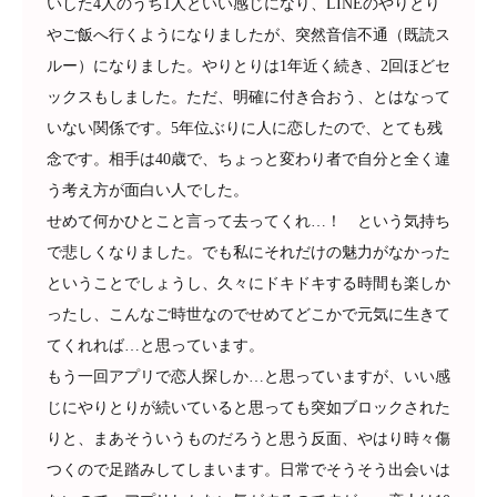
いした4人のうち1人といい感じになり、LINEのやりとり
やご飯へ行くようになりましたが、突然音信不通（既読ス
ルー）になりました。やりとりは1年近く続き、2回ほどセ
ックスもしました。ただ、明確に付き合おう、とはなって
いない関係です。5年位ぶりに人に恋したので、とても残
念です。相手は40歳で、ちょっと変わり者で自分と全く違
う考え方が面白い人でした。
せめて何かひとこと言って去ってくれ…！ という気持ち
で悲しくなりました。でも私にそれだけの魅力がなかった
ということでしょうし、久々にドキドキする時間も楽しか
ったし、こんなご時世なのでせめてどこかで元気に生きて
てくれれば…と思っています。
もう一回アプリで恋人探しか…と思っていますが、いい感
じにやりとりが続いていると思っても突如ブロックされた
りと、まあそういうものだろうと思う反面、やはり時々傷
つくので足踏みしてしまいます。日常でそうそう出会いは