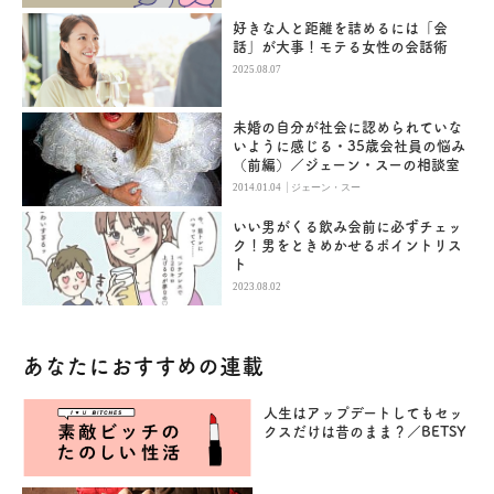
好きな人と距離を詰めるには「会
話」が大事！モテる女性の会話術
2025.08.07
未婚の自分が社会に認められていな
いように感じる・35歳会社員の悩み
（前編）／ジェーン・スーの相談室
|
2014.01.04
ジェーン・スー
いい男がくる飲み会前に必ずチェッ
ク！男をときめかせるポイントリス
ト
2023.08.02
あなたにおすすめの連載
人生はアップデートしてもセッ
クスだけは昔のまま？／BETSY