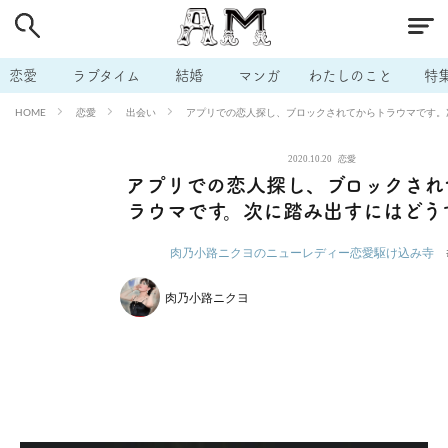
# 付き合いたい
# 男の本音
# セフレ
# 浮気
# 不倫
# 出会う方法
# マッチングアプリ
# ラブグッズ
# 体の相
恋愛
ラブタイム
結婚
マンガ
わたしのこと
特
# イケない
# ビッチの話
# エロスポット
# キャリア
恋愛
出会い
アプリでの恋人探し、ブロックされてからトラウマです。
HOME
# 恋愛相談
# モテテク
# セフレから本命へ
# 結婚したい
2020.10.20
恋愛
# セフレがほしい
# 夫婦の悩み
# おもしろライフ
アプリでの恋人探し、ブロックされ
ラウマです。次に踏み出すにはどう
肉乃小路ニクヨのニューレディー恋愛駆け込み寺
肉乃小路ニクヨ