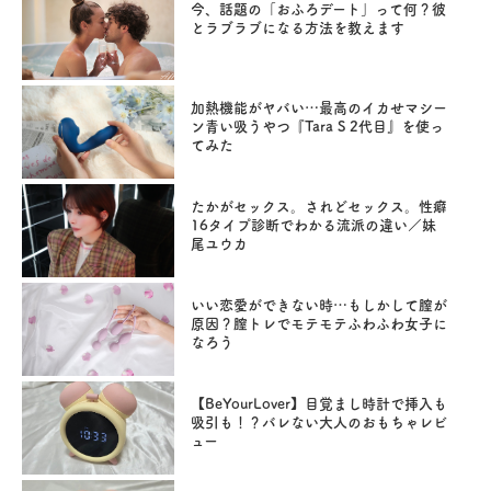
今、話題の「おふろデート」って何？彼
とラブラブになる方法を教えます
加熱機能がヤバい…最高のイカせマシー
ン青い吸うやつ『Tara S 2代目』を使っ
てみた
たかがセックス。されどセックス。性癖
16タイプ診断でわかる流派の違い／妹
尾ユウカ
いい恋愛ができない時…もしかして膣が
原因？膣トレでモテモテふわふわ女子に
なろう
【BeYourLover】目覚まし時計で挿入も
吸引も！？バレない大人のおもちゃレビ
ュー