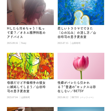
Hしたら冷めちゃう！私っ
悲しいトラウマでできた
て変？／オネエ精神科医の
「心の沁み」の消し方／山
アドバイス
田玲司の男子更衣室
|
|
2025.09.16
Tomy
2025.07.15
山田玲司
母親だけど不倫相手の彼女
性癖がバレたら引かれ
に嫉妬してしまう／山田玲
る？“普通の”セックスは存
司の男子更衣室
在しない／BETSY
|
|
2025.07.04
山田玲司
2025.06.12
BETSY（ベッツィー）