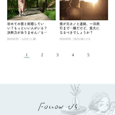
初めての彼と結婚してい
彼が元カノと連絡、一泊旅
い？もっといい人がいる？
行まで…嫌だけど、寛大に
決断力がありません／もの
なるべきでしょうか？
すごい愛
|
|
2024.03.19
ものすごい愛
2024.03.05
肉乃小路ニクヨ
1
2
3
4
5