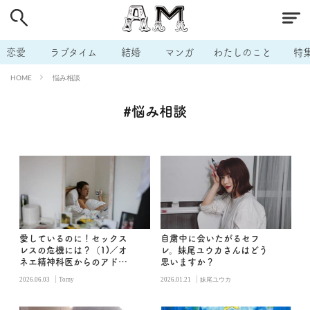
# 付き合いたい
# 男の本音
# セフレ
# 浮気
# 不倫
# 出会う方法
# マッチングアプリ
恋愛
ラブタイム
結婚
マンガ
わたしのこと
特
# ラブグッズ
# 体の相性
# イケない
悩み相談
HOME
# ビッチの話
# エロスポット
# キャリア
#悩み相談
# 恋愛相談
# モテテク
# セフレから本命へ
# 結婚したい
# セフレがほしい
# 夫婦の悩み
# おもしろライフ
愛しているのに！セックス
自粛中に会いたがるセフ
レスの危機には？（1)／オ
レ。妹尾ユウカさんはどう
ネエ精神科医からのアドバ
思いますか？
イス
|
|
2026.06.03
Tomy
2026.01.21
妹尾ユウカ