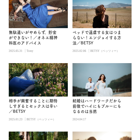
無駄遣いがやめらず、貯金
ベッドで遠慮する女はつま
ができない！／オネエ精神
らない！エンジョイする方
科医のアドバイス
法／BETSY
|
|
2025.05.31
Tomy
2025.02.06
BETSY（ベッツィー）
相手が興奮することに期待
結婚はハードワークだから
しすぎるとセックスは辛い
前後でハイにもブルーにも
／BETSY
なるのは当然
|
2025.01.23
BETSY（ベッツィー）
2024.04.17