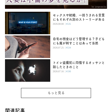
セックスや結婚。一括りされる言葉
にもそれぞれ別のストーリーがある
|
2026.08.08
#535
自宅の現金はどう管理する？子ども
にも魔が刺すことはあって当然
|
2026.07.25
#534
トイレ盗撮犯に同情するオッサンと
話したときのこと
|
2026.07.16
#190
もっと見る
関連記事