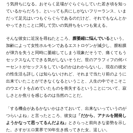
う気持ちになる。おそらく足場がぐらぐらしていた若き頃を知っ
ているからだろう。といっても共にしがないフリーランス、いま
だって足元はいつもぐらぐらであるのだけど、それでもなんとか
やってきたことに関して労いの気持ちをいつも覚える。
そんな彼女に近況を尋ねたところ、
膣萎縮に悩んでいる
という。
加齢によって女性ホルモンであるエストロゲンが減少し、膣粘膜
が弾力を失うと同時に萎縮してしまう現象だそうで、痛くてもう
セックスなんてできる気がしないそうだ。世のアラフィフの何パ
ーセントがセックスをしているのかはわからないし、現在の彼女
の性生活も詳しくは知らないけれど、それまで当たり前のように
出来ていたことができなくなるということ、人生の中でそこそこ
のウエイトを占めていたものを喪失するということについて、寂
しさとか焦りを感じるのは当然のことだ。
「する機会があるかないかはさておいて、出来ないっていうのが
つらいよね」と言ったところ、彼女は
「だから、アナルを開発し
ようかなって思ってるんだよね」
とさらっと前向きな姿勢を示し
た。さすがエロ業界で30年生き残ってきた女。逞しい。