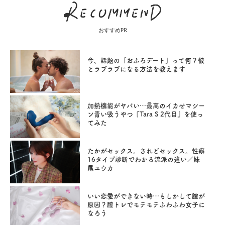
おすすめPR
今、話題の「おふろデート」って何？彼
とラブラブになる方法を教えます
加熱機能がヤバい…最高のイカせマシー
ン青い吸うやつ『Tara S 2代目』を使っ
てみた
たかがセックス。されどセックス。性癖
16タイプ診断でわかる流派の違い／妹
尾ユウカ
いい恋愛ができない時…もしかして膣が
原因？膣トレでモテモテふわふわ女子に
なろう