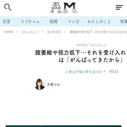
# 付き合いたい
# 男の本音
# セフレ
# 浮気
# 不倫
# 出会う方法
# マッチングアプリ
# ラブグッズ
# 体の相
恋愛
ラブタイム
結婚
マンガ
わたしのこと
特
# イケない
# ビッチの話
# エロスポット
# キャリア
わたしのこと
女の生き方
膣萎縮や視力低下…それを受け入れられるの
HOME
# 恋愛相談
# モテテク
# セフレから本命へ
# 結婚したい
2026.06.27
わたしのこと
# セフレがほしい
# 夫婦の悩み
# おもしろライフ
膣萎縮や視力低下…それを受け入れ
は「がんばってきたから」
#532
人妻は不倫の夢を見るか？
大泉りか