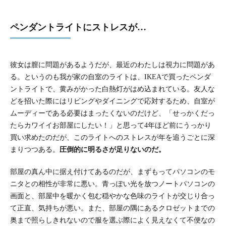
ペンダントライトにストレスが…
彼女は膣に問題があるようだが、最近のわたしは視力に問題があ
る。というのも我が家の自室のライトは、IKEAで買ったペンダ
ントライトで、黄みがかった白熱灯がはめ込まれている。友人な
どを招いた際にはリビングやダイニングで応対するため、自室が
ムーディーである必要はまったくないのだけど、「せっかくだっ
たらカワイイお部屋にしたい！」と思って4年ほど前にうっかり
買い求めたのだが、このライトへのストレスが年を追うごとに深
まりつつある。
圧倒的に明るさが足りないのだ。
部屋の真ん中に据え付けてあるのだが、まずもってパソコンのモ
ニタとの相性が非常に悪い。青っぽい光を放つノートパソコンの
画面と、部屋中を暖かく包む穏やかな色味のライトが交じり合っ
て正直、気持ちが悪い。また、部屋の隅にあるクロゼットまでの
奥まで照らしきれないので服を選ぶ際によく見えなくて不便なの