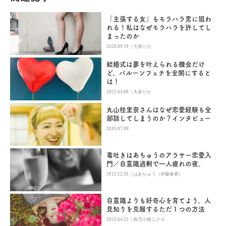
「主張する女」もモラハラ男に狙わ
れる！私はなぜモラハラを許してし
まったのか
|
2020.09.19
大泉りか
結婚式は夢を叶えられる機会だけ
ど、バルーンフェチを全開にすると
は！
|
2025.03.08
大泉りか
丸山桂里奈さんはなぜ恋愛経験も全
部話してしまうのか？インタビュー
2019.07.09
毒吐きはあちゅうのアラサー恋愛入
門／自意識過剰で一人疲れの夜。
|
2012.12.26
はあちゅう（伊藤春香）
自意識よりも好奇心を育てよう。人
見知りを克服するただ１つの方法
|
2025.04.25
肉乃小路ニクヨ