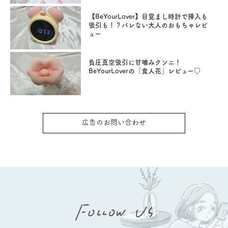
【BeYourLover】目覚まし時計で挿入も
吸引も！？バレない大人のおもちゃレビ
ュー
負圧真空吸引に甘噛みクンニ！
BeYourLoverの「食人花」レビュー♡
広告のお問い合わせ