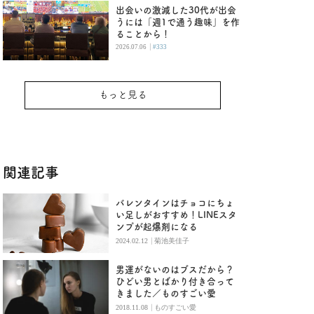
出会いの激減した30代が出会
うには「週1で通う趣味」を作
ることから！
|
2026.07.06
#333
もっと見る
関連記事
バレンタインはチョコにちょ
い足しがおすすめ！LINEスタ
ンプが起爆剤になる
|
2024.02.12
菊池美佳子
男運がないのはブスだから？
ひどい男とばかり付き合って
きました／ものすごい愛
|
2018.11.08
ものすごい愛