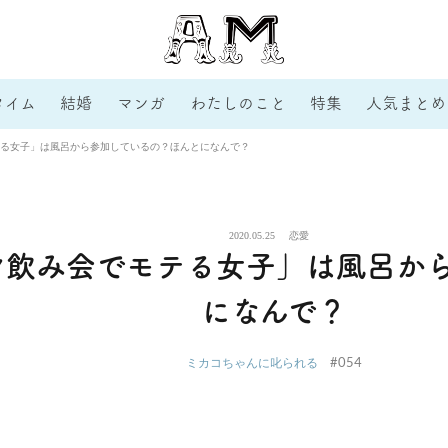
タイム
結婚
マンガ
わたしのこと
特集
人気まとめ
る女子」は風呂から参加しているの？ほんとになんで？
2020.05.25
恋愛
ン飲み会でモテる女子」は風呂か
になんで？
#054
ミカコちゃんに叱られる