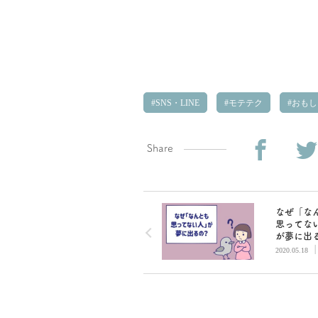
SNS・LINE
モテテク
おもし
Share
なぜ「な
思ってな
が夢に出
オナニー
2020.05.18
ズにされ