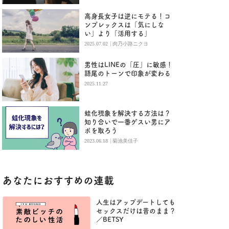
高身長女子は逆にモテる！コ
ンプレックスは「気にしな
い」より「活用する」
|
2025.07.02
肉乃小路ニクヨ
男性はLINEの「圧」に敏感！
語尾のトーンで印象が変わる
2025.11.27
蛙化現象を解決する方法は？
知り合いで一番ゲスい男にア
ポを取ろう
|
2023.06.18
菊池美佳子
あなたにおすすめの連載
人生はアップデートしても
セックスだけは昔のまま？
／BETSY