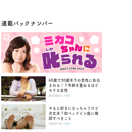
連載バックナンバー
60歳で30歳年下の男性に告白
される！？年齢を重ねるほど
モテる女性
|
2026.08.03
#335
ヤると好きになっちゃうけど
大丈夫？初ベッドイン前に確
認すべきこと
|
2026.07.20
#334