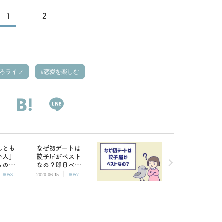
1
2
ろライフ
恋愛を楽しむ
んとも
なぜ初デートは
い人」
餃子屋がベスト
るの？
なの？即日ベッ
|
|
のオカ
ドインを回避し
#053
2020.06.15
#057
た説
たい女子へ