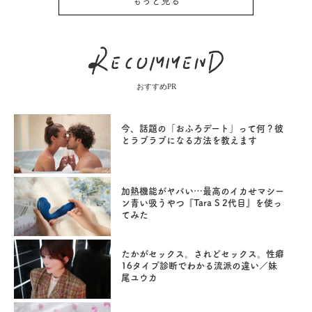
もっと見る
おすすめPR
今、話題の「おふろデート」って何？彼
とラブラブになる方法を教えます
加熱機能がヤバい…最高のイカせマシー
ン青い吸うやつ『Tara S 2代目』を使っ
てみた
たかがセックス。されどセックス。性癖
16タイプ診断でわかる流派の違い／妹
尾ユウカ