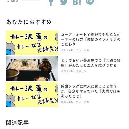
Share
あなたにおすすめ
コーディネート全般が苦手な乙女ゲ
ーマーの行方「夫婦のインテリアの
こだわり」
|
2019.05.06
カレー沢薫
どうでもいい蕎麦屋での「共通の経
験」がわたしと恋人を結びつける
|
2026.01.07
大泉りか
感謝ソングは本人に言えよと思う
が、自分もやっていた「夫婦でほめ
あったこと」
|
2020.03.02
カレー沢薫
関連記事