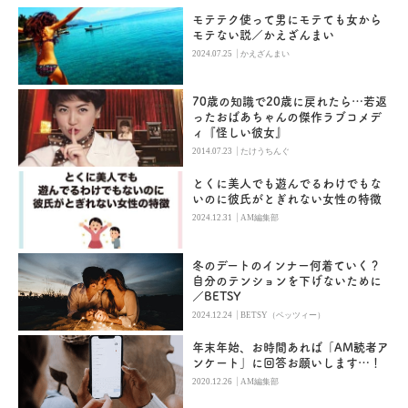
モテテク使って男にモテても女から
モテない説／かえざんまい
|
2024.07.25
かえざんまい
70歳の知識で20歳に戻れたら…若返
ったおばあちゃんの傑作ラブコメデ
ィ『怪しい彼女』
|
2014.07.23
たけうちんぐ
とくに美人でも遊んでるわけでもな
いのに彼氏がとぎれない女性の特徴
|
2024.12.31
AM編集部
冬のデートのインナー何着ていく？
自分のテンションを下げないために
／BETSY
|
2024.12.24
BETSY（ベッツィー）
年末年始、お時間あれば「AM読者ア
ンケート」に回答お願いします…！
|
2020.12.26
AM編集部