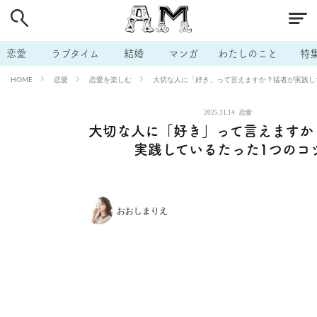
# 付き合いたい
# 男の本音
# セフレ
# 浮気
# 不倫
# 出会う方法
# マッチングアプリ
# ラブグッズ
# 体の相
恋愛
ラブタイム
結婚
マンガ
わたしのこと
特
# イケない
# ビッチの話
# エロスポット
# キャリア
恋愛
恋愛を楽しむ
大切な人に「好き」って言えますか？猛者が実践し
HOME
# 恋愛相談
# モテテク
# セフレから本命へ
# 結婚したい
2025.11.14
恋愛
# セフレがほしい
# 夫婦の悩み
# おもしろライフ
大切な人に「好き」って言えますか
実践しているたった1つのコ
おおしまりえ