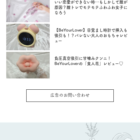
いい恋愛ができない時…もしかして膣が
原因？膣トレでモテモテふわふわ女子に
なろう
【BeYourLover】目覚まし時計で挿入も
吸引も！？バレない大人のおもちゃレビ
ュー
負圧真空吸引に甘噛みクンニ！
BeYourLoverの「食人花」レビュー♡
広告のお問い合わせ