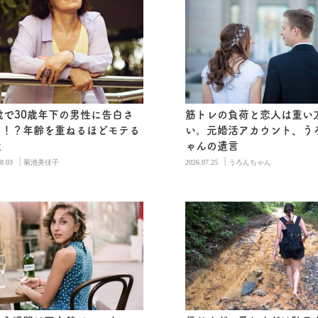
歳で30歳年下の男性に告白さ
筋トレの負荷と恋人は重い
る！？年齢を重ねるほどモテる
い。元婚活アカウント、う
性
ゃんの遺言
|
|
8.03
菊池美佳子
2026.07.25
うろんちゃん