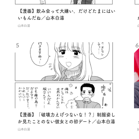
【漫画】飲み会って大嫌い。だけどたまにはい
いもんだね／山本白湯
山本白湯
【漫画】「破壊力えげつないな！？」制服姿し
か見たことのない彼女との初デート／山本白湯
山本白湯