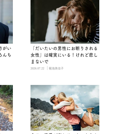
方がい
「だいたいの男性にお断りされる
ろんち
女性」は確実にいる！けれど悲し
まないで
|
2026.07.22
菊池美佳子