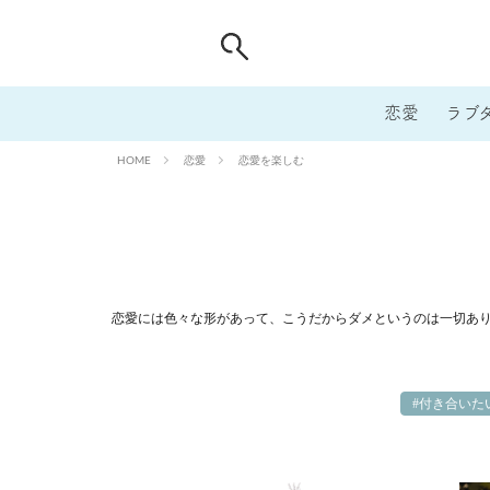
恋愛
ラブ
恋愛
恋愛を楽しむ
HOME
恋愛には色々な形があって、こうだからダメというのは一切あ
#付き合いた