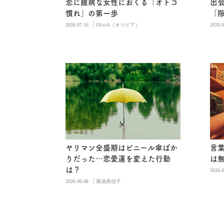
恋に臆病な女性におくる「オトコ
出
慣れ」の第一歩
「
|
2026.07.16
OliviA（オリビア）
2026.0
ヤリマン全盛期はビニール傘ばか
言
りだった…恋愛運を変えた行動
は
は？
2026.0
|
2026.06.08
菊池美佳子