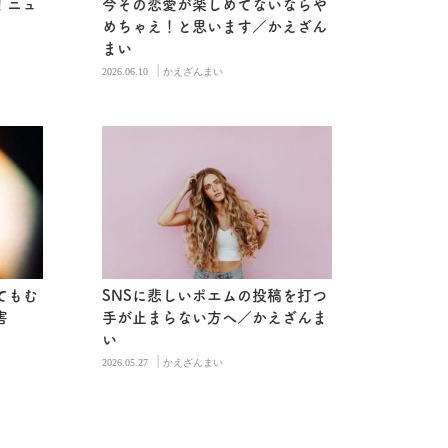
！ニュ
今その恋愛が楽しめてないならや
めちゃえ！と思います／かえざん
まい
|
2026.06.10
かえざんまい
てもむ
SNSに悲しいポエムの投稿を打つ
害
手が止まらない方へ／かえざんま
い
|
2026.05.27
かえざんまい