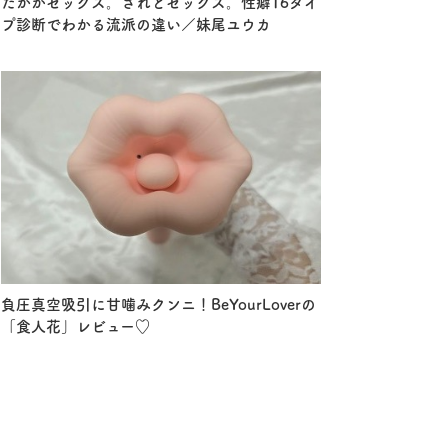
たかがセックス。されどセックス。性癖16タイ
プ診断でわかる流派の違い／妹尾ユウカ
負圧真空吸引に甘噛みクンニ！BeYourLoverの
「食人花」レビュー♡