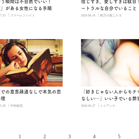
会う瞬間は不自然でいい！
信じすぎ、愛しすぎは駄目
隙」がある女性になる手順
ートラルな自分でいること
|
|
7.15
ファーレンハイト
2026.06.10
肉乃小路ニクヨ
葉での意思疎通なしで本気の恋
「好きじゃない人からモテ
無理
なしい…」いい子でいる弊
|
|
5.29
中村綾花
2026.05.27
トイアンナ
1
2
3
4
5