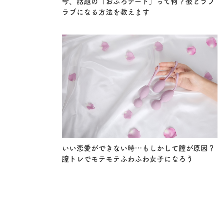
今、話題の「おふろデート」って何？彼とラブ
ラブになる方法を教えます
いい恋愛ができない時…もしかして膣が原因？
膣トレでモテモテふわふわ女子になろう