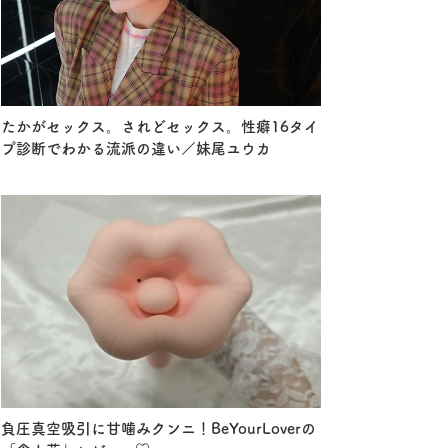
たかがセックス。されどセックス。性癖16タイ
プ診断でわかる流派の違い／妹尾ユウカ
負圧真空吸引に甘噛みクンニ！BeYourLoverの