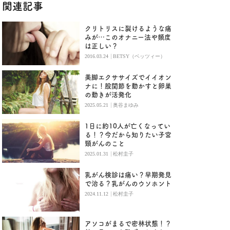
関連記事
クリトリスに裂けるような痛
みが…このオナニー法や頻度
は正しい？
|
2016.03.24
BETSY（ベッツィー）
美脚エクササイズでイイオン
ナに！股関節を動かすと卵巣
の動きが活発化
|
2025.05.21
奥谷まゆみ
1日に約10人が亡くなってい
る！？今だから知りたい子宮
頸がんのこと
|
2025.01.31
松村圭子
乳がん検診は痛い？早期発見
で治る？乳がんのウソホント
|
2024.11.12
松村圭子
アソコがまるで密林状態！？