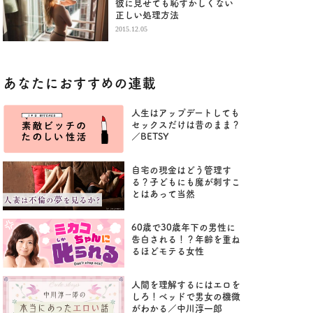
彼に見せても恥ずかしくない
正しい処理方法
2015.12.05
あなたにおすすめの連載
人生はアップデートしても
セックスだけは昔のまま？
／BETSY
自宅の現金はどう管理す
る？子どもにも魔が刺すこ
とはあって当然
60歳で30歳年下の男性に
告白される！？年齢を重ね
るほどモテる女性
人間を理解するにはエロを
しろ！ベッドで男女の機微
がわかる／中川淳一郎