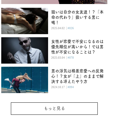
狙いは自分の女友達！？「本
命の代わり」扱いする男に
喝！
|
2025.04.02
#026
女性が恋愛で不安になるのは
優先順位が高いから！では男
性が不安になることは？
|
2025.03.04
#078
男の浮気は格差恋愛への反発
心！？女が「上」のままで解
決する冴えたやり方
|
2024.10.17
#094
もっと見る