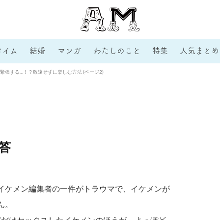
タイム
結婚
マンガ
わたしのこと
特集
人気まとめ
緊張する…！？敬遠せずに楽しむ方法 (ページ2)
答
イケメン編集者の一件がトラウマで、イケメンが
ん。