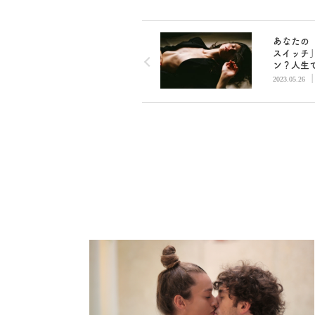
あなたの
スイッチ
ン？人生
たいこと
2023.05.26
ために