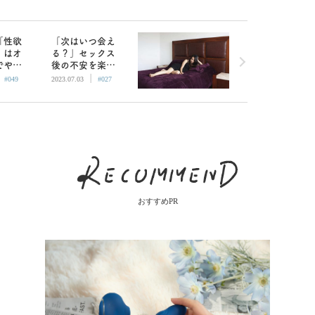
「性欲
「次はいつ会え
」はオ
る？」セックス
でやり
後の不安を楽し
|
|
をやる
みに変える方法
#049
2023.07.03
#027
おすすめPR