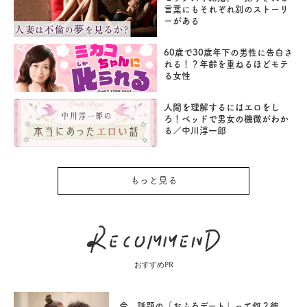
言葉にもそれぞれ別のストーリ
ーがある
60歳で30歳年下の男性に告白さ
れる！？年齢を重ねるほどモテ
る女性
人間を理解するにはエロをし
ろ！ベッドで男女の機微がわか
る／中川淳一郎
もっと見る
おすすめPR
今、話題の「おふろデート」って何？彼