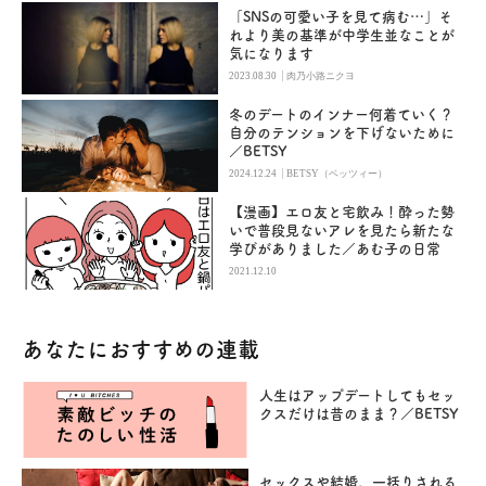
「SNSの可愛い子を見て病む…」そ
れより美の基準が中学生並なことが
気になります
|
2023.08.30
肉乃小路ニクヨ
冬のデートのインナー何着ていく？
自分のテンションを下げないために
／BETSY
|
2024.12.24
BETSY（ベッツィー）
【漫画】エロ友と宅飲み！酔った勢
いで普段見ないアレを見たら新たな
学びがありました／あむ子の日常
2021.12.10
あなたにおすすめの連載
人生はアップデートしてもセッ
クスだけは昔のまま？／BETSY
セックスや結婚。一括りされる