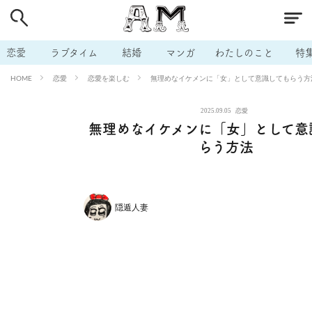
# 付き合いたい
# 男の本音
# セフレ
# 浮気
# 不倫
# 出会う方法
# マッチングアプリ
# ラブグッズ
# 体の相
恋愛
ラブタイム
結婚
マンガ
わたしのこと
特
# イケない
# ビッチの話
# エロスポット
# キャリア
恋愛
恋愛を楽しむ
無理めなイケメンに「女」として意識してもらう方
HOME
# 恋愛相談
# モテテク
# セフレから本命へ
# 結婚したい
2025.09.05
恋愛
# セフレがほしい
# 夫婦の悩み
# おもしろライフ
無理めなイケメンに「女」として意
らう方法
隠遁人妻