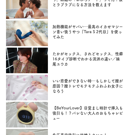
とラブラブになる方法を教えます
加熱機能がヤバい…最高のイカせマシー
ン青い吸うやつ『Tara S 2代目』を使っ
てみた
たかがセックス。されどセックス。性癖
16タイプ診断でわかる流派の違い／妹
尾ユウカ
いい恋愛ができない時…もしかして膣が
原因？膣トレでモテモテふわふわ女子に
なろう
【BeYourLover】目覚まし時計で挿入も
吸引も！？バレない大人のおもちゃレビ
ュー