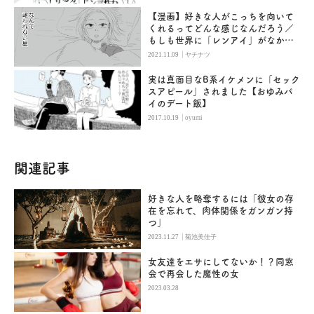
【漫画】好きな人がこっちを向いて
くれるってどんな感じなんだろう／
もしも世界に「レンアイ」がなかっ
たら（１５）
|
2021.11.09
ヤチナツ
実は真面目なB系イケメンに「セック
スアピール」されました【おゆみパ
イのデート飯】
|
2017.10.19
oyumi
関連記事
好きな人を略奪するには「彼女の存
在を忘れて、肉体関係をガンガン持
つ」
|
2023.11.27
菊池美佳子
女友達をエサにしてないか！？同窓
会で再会した魔性の女
2023.03.28