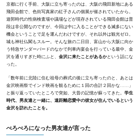
京都に行く手前、大阪に立ち寄ったのは、大阪の飛田新地にある
飛田会館で、色街写真家の紅子さんの個展が催されていたから。
遊郭時代の性病検査場や議場などが現存されている飛田会館は普
段は非公開なのですが、今回は中に入ることができる滅多にない
機会ということで足を運んだわけですが、それ以外は観光ゼロ。
城も神社仏閣もスルー。そんな旅の二日目、富山から大阪に向か
う特急サンダーバードのなかで列車内宴会を行っている最中、金
沢を通りすぎた時にふと、
金沢に来たことがあるか
という話にな
った。
「数年前に北陸に住む祖母の葬式の後に立ち寄ったのと、あとは
金沢映画祭でインド映画を観るために１回の合計２回かな……」
と振り返っていたところで突如、大昔の記憶が蘇ってきた。
学生
時代、男友達と一緒に、遠距離恋愛中の彼女が住んでいるという
金沢を訪れたことを。
べろべろになった男友達が言った