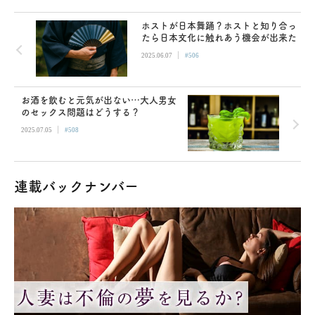
ホストが日本舞踊？ホストと知り合っ
たら日本文化に触れあう機会が出来た
|
2025.06.07
#506
お酒を飲むと元気が出ない…大人男女
のセックス問題はどうする？
|
2025.07.05
#508
連載バックナンバー