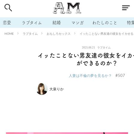
# 付き合いたい
# 男の本音
# セフレ
# 浮気
# 不倫
# 出会う方法
# マッチングアプリ
# ラブグッズ
# 体の相
恋愛
ラブタイム
結婚
マンガ
わたしのこと
特
# イケない
# ビッチの話
# エロスポット
# キャリア
ラブタイム
おもしろセックス
イッたことない男友達の彼女をイカせる
HOME
# 恋愛相談
# モテテク
# セフレから本命へ
# 結婚したい
2025.06.21
ラブタイム
# セフレがほしい
# 夫婦の悩み
# おもしろライフ
イッたことない男友達の彼女をイカ
ができるのか？
#507
人妻は不倫の夢を見るか？
大泉りか