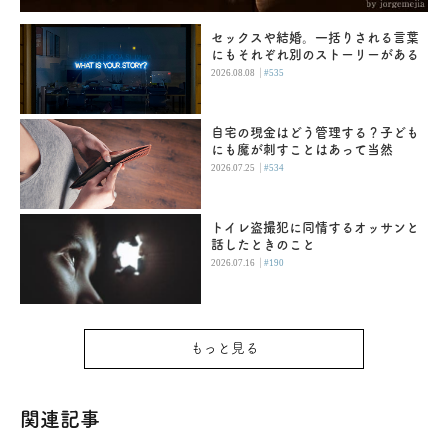
セックスや結婚。一括りされる言葉
にもそれぞれ別のストーリーがある
|
2026.08.08
#535
自宅の現金はどう管理する？子ども
にも魔が刺すことはあって当然
|
2026.07.25
#534
トイレ盗撮犯に同情するオッサンと
話したときのこと
|
2026.07.16
#190
もっと見る
関連記事