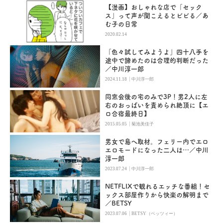
【漫画】おしゃれな店で「セック
ス」って声が聞こえるとビビる／あ
む子の日常
2020.02.14
「色々試してみようよ」四十八手を
途中で諦めたのは合理的判断だった
／中川淳一郎
|
2024.11.18
中川淳一郎
同窓会後の宅のみで3P！男2人に左
右のおっぱいを責められ絶頂に【エ
ロ合宿最終日】
|
2015.05.05
菊池美佳子
男女で島へ取材。フェリー内でエロ
エロモードになった二人は…／中川
淳一郎
|
2023.07.24
中川淳一郎
NETFLIXで観れるエッチな番組！セ
ックス部屋作りから快楽の解明まで
／BETSY
|
2023.07.06
BETSY（ベッツィー）