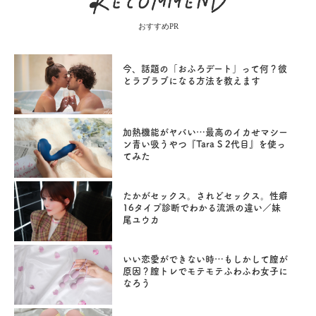
おすすめPR
今、話題の「おふろデート」って何？彼
とラブラブになる方法を教えます
加熱機能がヤバい…最高のイカせマシー
ン青い吸うやつ『Tara S 2代目』を使っ
てみた
たかがセックス。されどセックス。性癖
16タイプ診断でわかる流派の違い／妹
尾ユウカ
いい恋愛ができない時…もしかして膣が
原因？膣トレでモテモテふわふわ女子に
なろう