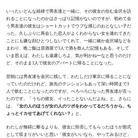
いったいどんな経緯で男友達と一緒に、その彼女の住む金沢を訪
れることになったのかはさっぱり記憶がないのですが、初めて会
う男友達の彼女はショートカットでウブな感じのおとなしい子だ
った。久しぶりに再会した恋人がよくわからない女を連れてきた
ことにも嫌な顔ひとつしないでくれて、一緒に確か金沢城などを
まわり、晩ご飯は居酒屋で3人で酒を飲んだ記憶もある。そして
いま思えば、わたしも遠慮しろよ、気が利かねーなと思うのだけ
ど、そのまま3人で彼女のアパートに帰ることになった。
翌朝には男友達を金沢に残して、わたしだけ東京に帰ることにな
っていたのだけれど、旅先のテンションもあって深い時間まで3
人で飲むことになったのですが、べろべろになった男友達が言っ
たのです。「うちの彼女、イったことないんだよね」と。さらに
は、
「女の人のほうが女の人のツボをわかってるだろうから、ち
ょっとイカせてあげてくれない？」
と。
わたしが無碍に断るよりも、彼女に拒否してもらったほうが形式
として収まりがいいと思い「彼女がいいなら、やってみるけど」