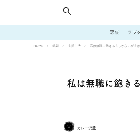
恋愛
ラブ
結婚
夫婦生活
私は無職に飽きる兆しがないが夫は
HOME
私は無職に飽き
カレー沢薫