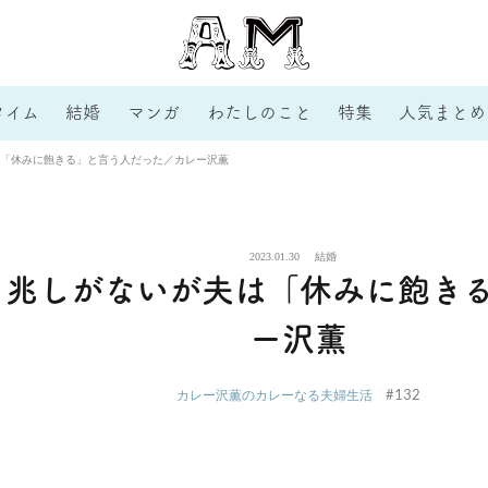
タイム
結婚
マンガ
わたしのこと
特集
人気まとめ
「休みに飽きる」と言う人だった／カレー沢薫
2023.01.30
結婚
る兆しがないが夫は「休みに飽き
ー沢薫
#132
カレー沢薫のカレーなる夫婦生活