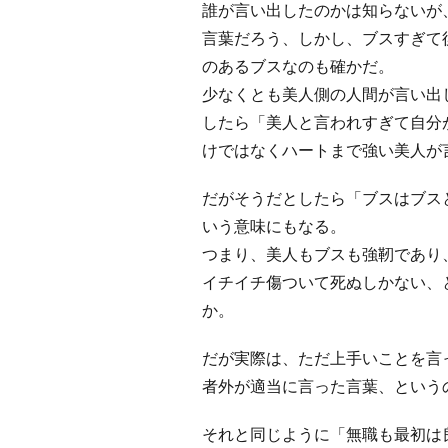
誰が言い出したのかは知らないが
言葉だろう、しかし、ブスすぎて
のあるブスなのも確かだ。
少なくとも美人側の人間が言い出
したら「美人と言われすぎて自分
けではなくハートまで強い美人が
だがそうだとしたら「ブスはブス
いう意味にもなる。
つまり、美人もブスも強靭であり
イチイチ傷ついて死ぬしかない、
か。
だが実際は、ただ上手いことを言
者外が適当に言った言葉、という
それと同じように「無職も最初は