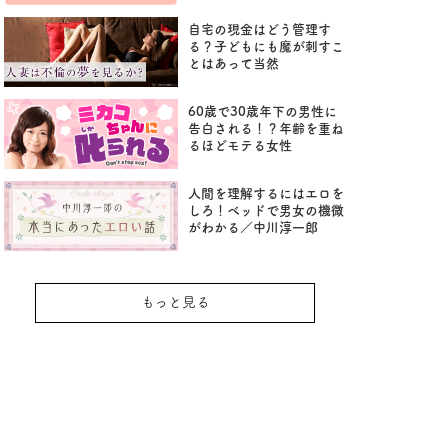
自宅の現金はどう管理す
る？子どもにも魔が刺すこ
とはあって当然
60歳で30歳年下の男性に
告白される！？年齢を重ね
るほどモテる女性
人間を理解するにはエロを
しろ！ベッドで男女の機微
がわかる／中川淳一郎
もっと見る