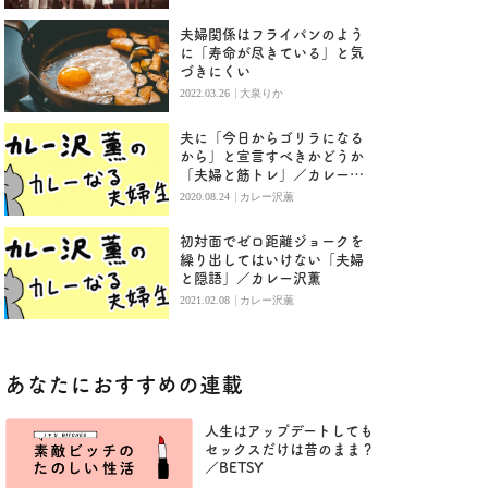
夫婦関係はフライパンのよう
に「寿命が尽きている」と気
づきにくい
|
2022.03.26
大泉りか
夫に「今日からゴリラになる
から」と宣言すべきかどうか
「夫婦と筋トレ」／カレー沢
薫
|
2020.08.24
カレー沢薫
初対面でゼロ距離ジョークを
繰り出してはいけない「夫婦
と隠語」／カレー沢薫
|
2021.02.08
カレー沢薫
あなたにおすすめの連載
人生はアップデートしても
セックスだけは昔のまま？
／BETSY