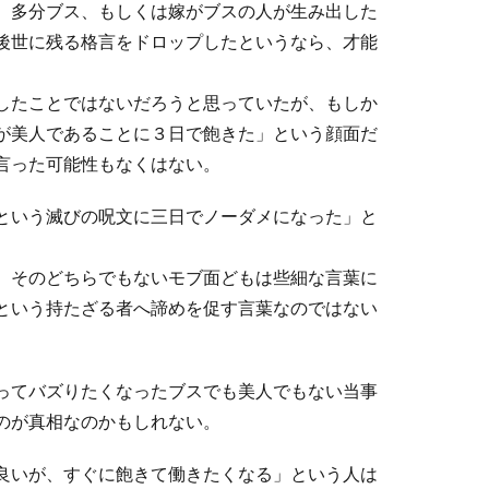
、多分ブス、もしくは嫁がブスの人が生み出した
後世に残る格言をドロップしたというなら、才能
したことではないだろうと思っていたが、もしか
が美人であることに３日で飽きた」という顔面だ
言った可能性もなくはない。
という滅びの呪文に三日でノーダメになった」と
、そのどちらでもないモブ面どもは些細な言葉に
という持たざる者へ諦めを促す言葉なのではない
ってバズりたくなったブスでも美人でもない当事
のが真相なのかもしれない。
良いが、すぐに飽きて働きたくなる」という人は