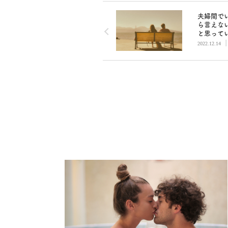
夫婦間で
ら言えな
と思って
と／カレ
2022.12.14