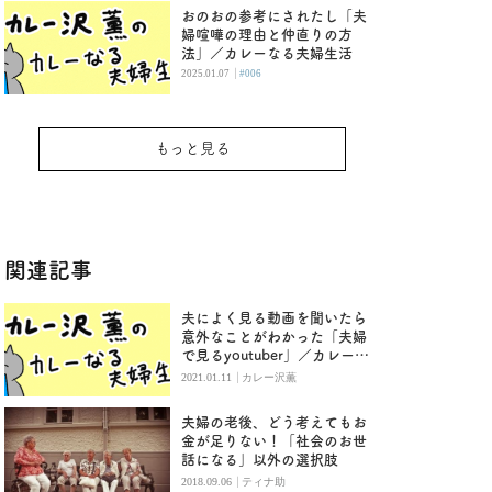
おのおの参考にされたし「夫
婦喧嘩の理由と仲直りの方
法」／カレーなる夫婦生活
|
2025.01.07
#006
もっと見る
関連記事
夫によく見る動画を聞いたら
意外なことがわかった「夫婦
で見るyoutuber」／カレー沢
薫
|
2021.01.11
カレー沢薫
夫婦の老後、どう考えてもお
金が足りない！「社会のお世
話になる」以外の選択肢
|
2018.09.06
ティナ助