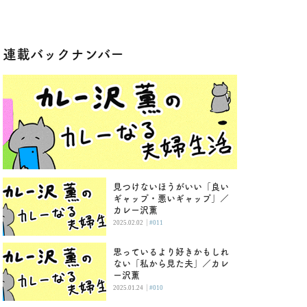
連載バックナンバー
見つけないほうがいい「良い
ギャップ・悪いギャップ」／
カレー沢薫
|
2025.02.02
#011
思っているより好きかもしれ
ない「私から見た夫」／カレ
ー沢薫
|
2025.01.24
#010