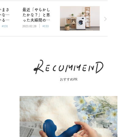
いまさ
最近「やらかし
いな…
たかな？」と思
いるこ
った夫婦間の出
|
|
ー沢薫
来事／カレー沢
#131
2023.02.28
#133
薫
おすすめPR