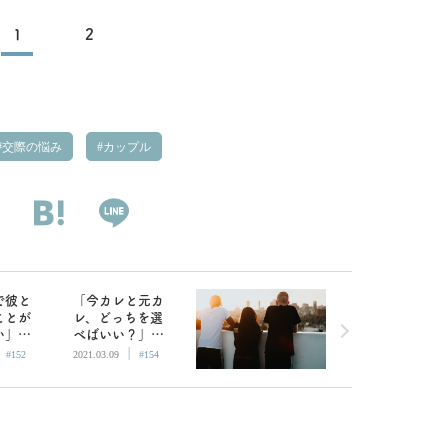
1
2
交際の悩み
カップル
で彼と
「今カレと元カ
ことが
レ、どっちを選
い」別
べばいい？」ど
|
|
話さな
ういう自分であ
#152
2021.03.09
#154
も困り
りたいかがポイ
ントです