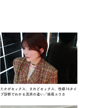
たかがセックス。されどセックス。性癖16タイ
プ診断でわかる流派の違い／妹尾ユウカ