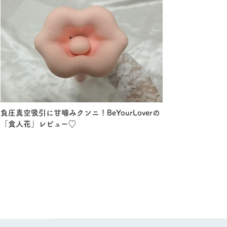
負圧真空吸引に甘噛みクンニ！BeYourLoverの
「食人花」レビュー♡