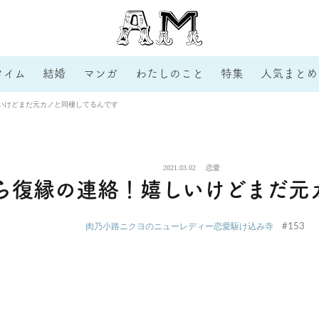
タイム
結婚
マンガ
わたしのこと
特集
人気まとめ
いけどまだ元カノと同棲してるんです
2021.03.02
恋愛
ら復縁の連絡！嬉しいけどまだ元
#153
肉乃小路ニクヨのニューレディー恋愛駆け込み寺