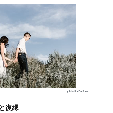
by Priscilla Du Preez
と復縁