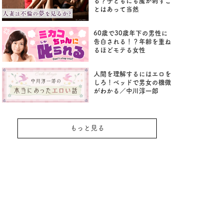
る？子どもにも魔が刺すこ
とはあって当然
60歳で30歳年下の男性に
告白される！？年齢を重ね
るほどモテる女性
人間を理解するにはエロを
しろ！ベッドで男女の機微
がわかる／中川淳一郎
もっと見る