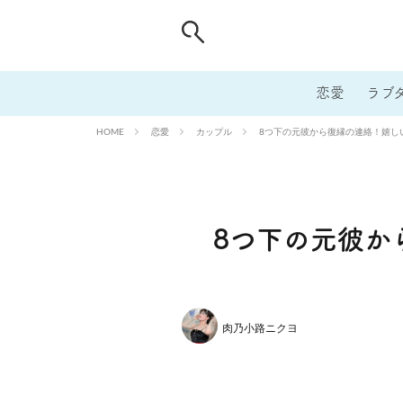
恋愛
ラブ
恋愛
カップル
8つ下の元彼から復縁の連絡！嬉し
HOME
8つ下の元彼か
肉乃小路ニクヨ