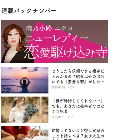
連載バックナンバー
どうしたら信頼できる相手だ
とわかるの？紹介以外の出会
いでも「安全な恋」がした
い！
|
2025.02.02
#024
「彼が結婚してくれない…」
でも、あなたは被害者ではな
く共犯者
|
2025.01.23
#023
結婚してないけど彼に実家の
ことを話すべき？女子大生の