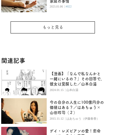
家庭の事情
|
2025.01.06
#022
もっと見る
関連記事
【漫画】「なんで私なんかと
一緒にいるの？」その回答で、
彼女は覚醒した／山本白湯
|
2024.01.15
山本白湯
今の自分の人生に100億円分の
価値はある？／はあちゅう×
山田玲司（２）
|
2015.11.12
はあちゅう（伊藤春香）
ゲイ・レズビアンの愛！恋命