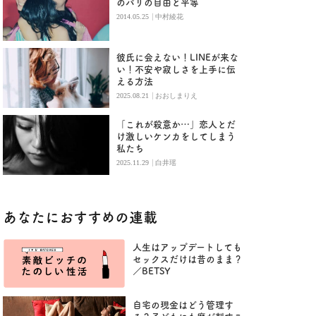
のパリの自由と平等
|
2014.05.25
中村綾花
彼氏に会えない！LINEが来な
い！不安や寂しさを上手に伝
える方法
|
2025.08.21
おおしまりえ
「これが殺意か…」恋人とだ
け激しいケンカをしてしまう
私たち
|
2025.11.29
白井瑶
あなたにおすすめの連載
人生はアップデートしても
セックスだけは昔のまま？
／BETSY
自宅の現金はどう管理す