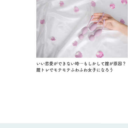
いい恋愛ができない時…もしかして膣が原因？
膣トレでモテモテふわふわ女子になろう