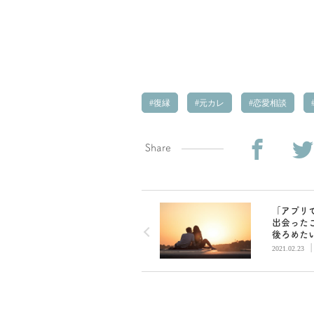
復縁
元カレ
恋愛相談
Share
「アプリ
出会った
後ろめた
に正直に
2021.02.23
くても誰
ません