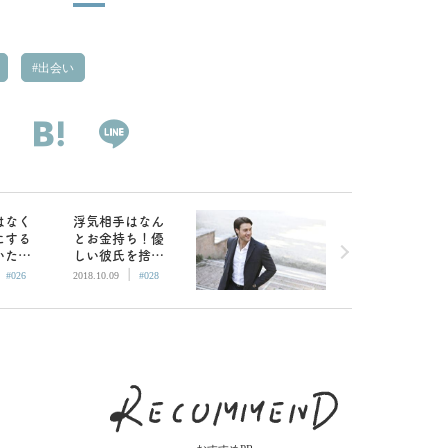
出会い
はなく
浮気相手はなん
にする
とお金持ち！優
いた
しい彼氏を捨て
|
|
ったら
て、ハイスペ男
#026
2018.10.09
#028
はユー
を選ぶべき？