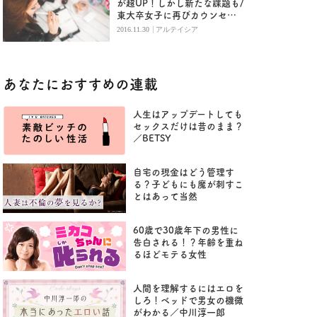
が超UP！しかし新たな課題も/
東大卒女子に再びカウンセリ
ング①
|
2016.11.30
アルテイシア
あなたにおすすめの連載
人生はアップデートしても
セックスだけは昔のまま？
／BETSY
自宅の現金はどう管理す
る？子どもにも魔が刺すこ
とはあって当然
60歳で30歳年下の男性に
告白される！？年齢を重ね
るほどモテる女性
人間を理解するにはエロを
しろ！ベッドで男女の機微
がわかる／中川淳一郎