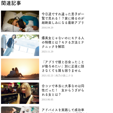
関連記事
今日道ですれ違った男子が一
覧で見れる！？家に帰るのが
超絶楽しみになる最新アプリ
2016.04.29
爆美女じゃないのにモテる人
の特徴とは？モテる方法とテ
クニックを解説
2023.11.29
「アプリで彼と出会ったこと
が後ろめたい」別に正直に話
さなくても誰も困りません
|
2021.02.23
肉乃小路ニクヨ
合コンで本当に大事なのは同
性だった！ 女からうざがら
れる女とは？
2013.06.05
アドバイスを実践して成功率