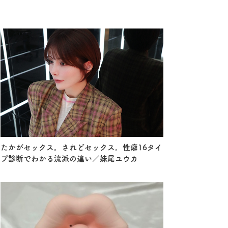
たかがセックス。されどセックス。性癖16タイ
プ診断でわかる流派の違い／妹尾ユウカ