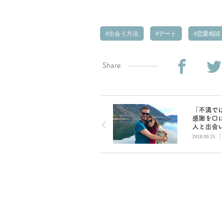
出会う方法
デート
恋愛相談
Share
「不満で
感謝を口
人と出会
い！」だ
2018.09.25
必要なの
モア