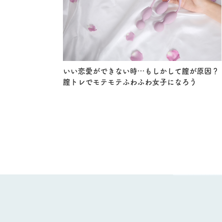
いい恋愛ができない時…もしかして膣が原因？
膣トレでモテモテふわふわ女子になろう