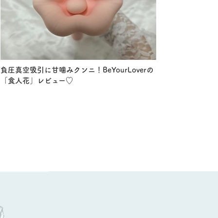
負圧真空吸引に甘噛みクンニ！BeYourLoverの
「食人花」レビュー♡