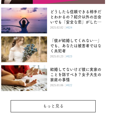
どうしたら信頼できる相手だ
とわかるの？紹介以外の出会
いでも「安全な恋」がした
い！
|
2025.02.02
#024
「彼が結婚してくれない…」
でも、あなたは被害者ではな
く共犯者
|
2025.01.23
#023
結婚してないけど彼に実家の
ことを話すべき？女子大生の
家庭の事情
|
2025.01.06
#022
もっと見る