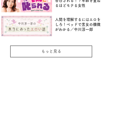
告白される！？年齢を重ね
るほどモテる女性
人間を理解するにはエロを
しろ！ベッドで男女の機微
がわかる／中川淳一郎
もっと見る