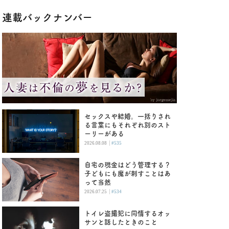
連載バックナンバー
セックスや結婚。一括りされ
る言葉にもそれぞれ別のスト
ーリーがある
|
2026.08.08
#535
自宅の現金はどう管理する？
子どもにも魔が刺すことはあ
って当然
|
2026.07.25
#534
トイレ盗撮犯に同情するオッ
サンと話したときのこと