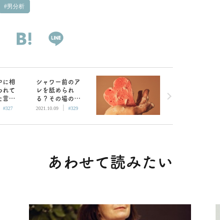
男分析
中に相
シャワー前のア
われて
レを舐められ
た言葉
る？その場の欲
|
|
を紹介し
に流されるって
#327
2021.10.09
#329
楽しいこと
あわせて読みたい