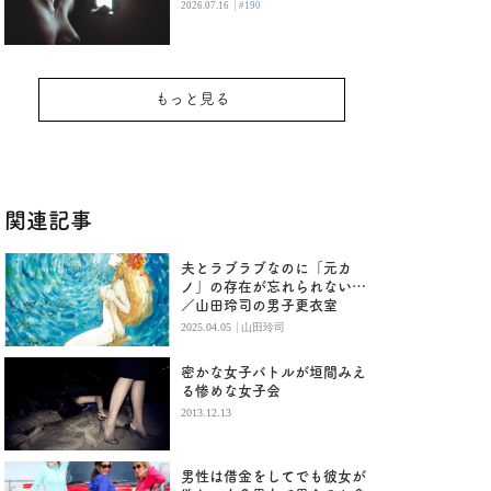
|
2026.07.16
#190
もっと見る
関連記事
夫とラブラブなのに「元カ
ノ」の存在が忘れられない…
／山田玲司の男子更衣室
|
2025.04.05
山田玲司
密かな女子バトルが垣間みえ
る惨めな女子会
2013.12.13
男性は借金をしてでも彼女が