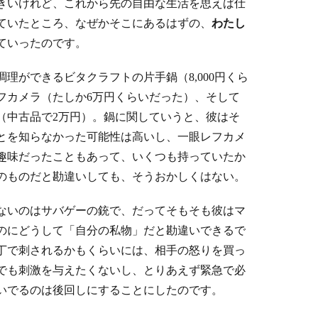
きいけれど、これから先の自由な生活を思えば仕
ていたところ、なぜかそこにあるはずの、
わたし
ていったのです。
理ができるビタクラフトの片手鍋（8,000円くら
フカメラ（たしか6万円くらいだった）、そして
（中古品で2万円）。鍋に関していうと、彼はそ
とを知らなかった可能性は高いし、一眼レフカメ
趣味だったこともあって、いくつも持っていたか
のものだと勘違いしても、そうおかしくはない。
ないのはサバゲーの銃で、だってそもそも彼はマ
のにどうして「自分の私物」だと勘違いできるで
丁で刺されるかもくらいには、相手の怒りを買っ
でも刺激を与えたくないし、とりあえず緊急で必
いでるのは後回しにすることにしたのです。