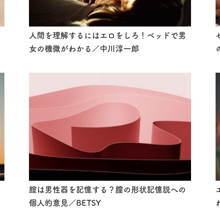
人間を理解するにはエロをしろ！ベッドで男
女の機微がわかる／中川淳一郎
腟は男性器を記憶する？膣の形状記憶説への
個人的意見／BETSY