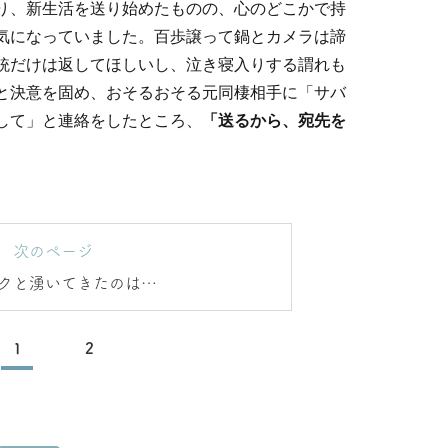
り、新生活を送り始めたものの、心のどこかで持
気になっていました。百歩譲って鍋とカメラは諦
銃だけは返してほしいし、泣き寝入りする謂れも
と決意を固め、おそるおそる元同棲相手に「サバ
して」と連絡をしたところ、
「送るから、宛先を
。
次のページ
クと湧いてきたのは…
1
2