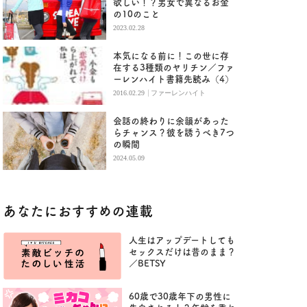
欲しい！？男女で異なるお金
の10のこと
2023.02.28
本気になる前に！この世に存
在する3種類のヤリチン／ファ
ーレンハイト書籍先読み（4）
|
2016.02.29
ファーレンハイト
会話の終わりに余韻があった
らチャンス？彼を誘うべき7つ
の瞬間
2024.05.09
あなたにおすすめの連載
人生はアップデートしても
セックスだけは昔のまま？
／BETSY
60歳で30歳年下の男性に