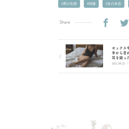
男の生態
同棲
女の本音
Share
セックス
手から言
耳を疑っ
ベスト3
2021.09.25
ます