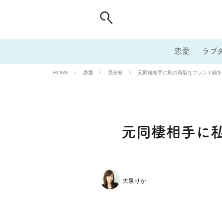
恋愛
ラブ
恋愛
男分析
元同棲相手に私の高級なブランド鍋を
HOME
元同棲相手に
大泉りか