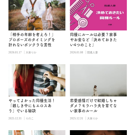
「相手の年齢を考えろ！」
同棲にルールは必要？家事
プロポーズのタイミングを
やお金など「決めておきた
計れないボンクラな男性
い4つのこと」
|
|
2026.01.17
大泉りか
2026.01.08
隠遁人妻
やってよかった同棲生活！
恋愛感情だけで結婚しちゃ
「親しき中にもエロスあ
ダメ？モラハラ夫を育てな
り」でいる秘訣
い家事のルール
|
|
2025.12.31
りのこ
2025.12.31
大泉りか