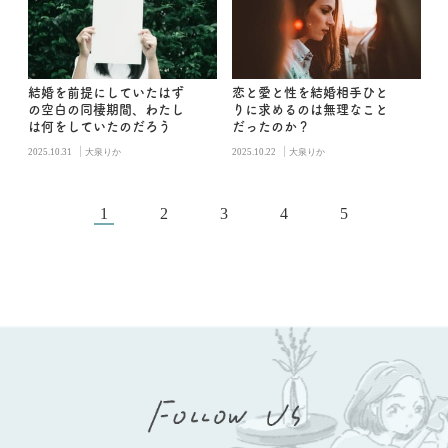
結婚を前提にしていたはず
恋と愛と性を結婚相手ひと
の空白の同棲期間、わたし
りに求めるのは無理なこと
は何をしていたのだろう
だったのか？
|
|
2025.10.31
大泉りか
2025.10.22
大泉りか
1
2
3
4
5