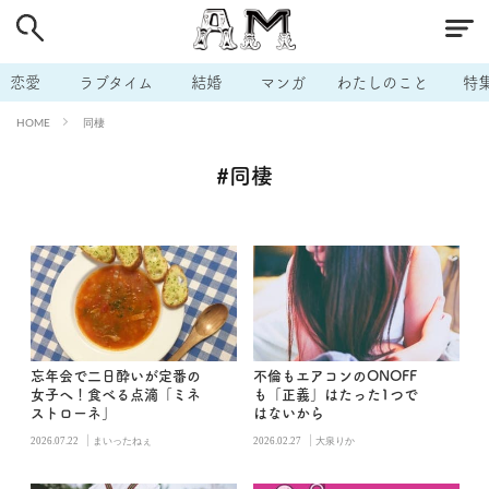
# 付き合いたい
# 男の本音
# セフレ
# 浮気
# 不倫
# 出会う方法
# マッチングアプリ
恋愛
ラブタイム
結婚
マンガ
わたしのこと
特
# ラブグッズ
# 体の相性
# イケない
同棲
HOME
# ビッチの話
# エロスポット
# キャリア
#同棲
# 恋愛相談
# モテテク
# セフレから本命へ
# 結婚したい
# セフレがほしい
# 夫婦の悩み
# おもしろライフ
忘年会で二日酔いが定番の
不倫もエアコンのONOFF
女子へ！食べる点滴「ミネ
も「正義」はたった1つで
ストローネ」
はないから
|
|
2026.07.22
まいったねぇ
2026.02.27
大泉りか