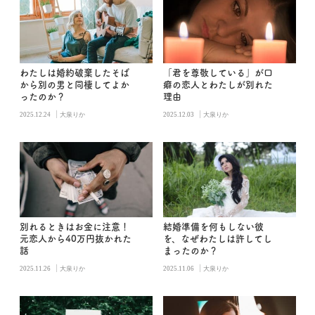
わたしは婚約破棄したそば
「君を尊敬している」が口
から別の男と同棲してよか
癖の恋人とわたしが別れた
ったのか？
理由
|
|
2025.12.24
大泉りか
2025.12.03
大泉りか
別れるときはお金に注意！
結婚準備を何もしない彼
元恋人から40万円抜かれた
を、なぜわたしは許してし
話
まったのか？
|
|
2025.11.26
大泉りか
2025.11.06
大泉りか