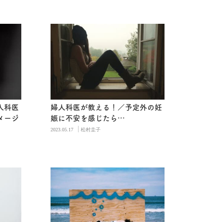
人科医
婦人科医が教える！／予定外の妊
メージ
娠に不安を感じたら…
|
2023.05.17
松村圭子