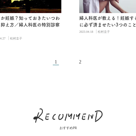
さか妊娠？知っておきたいつわ
婦人科医が教える！妊娠す
の抑え方／婦人科医の特別診察
に必ず済ませたい3つのこ
|
2023.04.18
松村圭子
|
4.27
松村圭子
1
2
おすすめPR