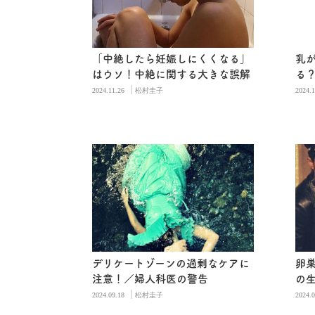
「中絶したら妊娠しにくくなる」
乳
はウソ！中絶に関する大きな誤解
る
|
2024.11.26
松村圭子
2024.1
デリケートゾーンの過剰なケアに
卵巣
注意！／婦人科医の警告
の
|
2024.09.18
松村圭子
2024.0