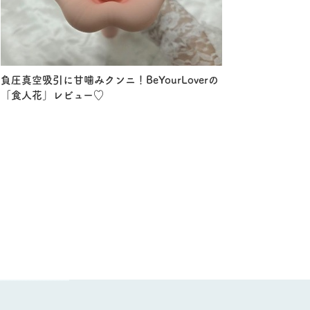
負圧真空吸引に甘噛みクンニ！BeYourLoverの
「食人花」レビュー♡