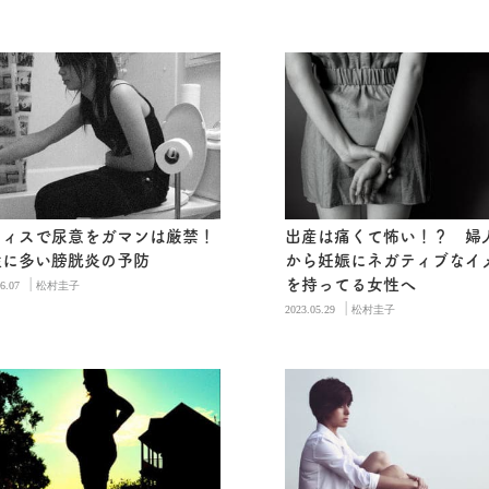
フィスで尿意をガマンは厳禁！
出産は痛くて怖い！？ 婦
性に多い膀胱炎の予防
から妊娠にネガティブなイ
|
を持ってる女性へ
6.07
松村圭子
|
2023.05.29
松村圭子