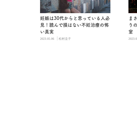
妊娠は30代からと思っている人必
ま
見！読んで損はない不妊治療の怖
り
い真実
室
|
2023.05.06
松村圭子
2023.0