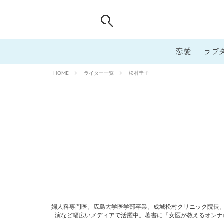
恋愛
ラブ
ライター一覧
松村圭子
HOME
婦人科専門医。広島大学医学部卒業。成城松村クリニック院長。
演など幅広いメディアで活躍中。著書に『女医が教えるオンナ