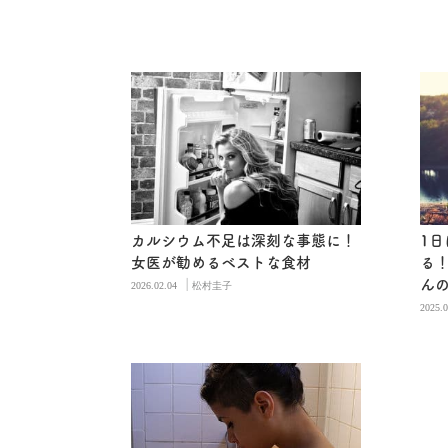
カルシウム不足は深刻な事態に！
1日
女医が勧めるベストな食材
る
|
ん
2026.02.04
松村圭子
2025.0