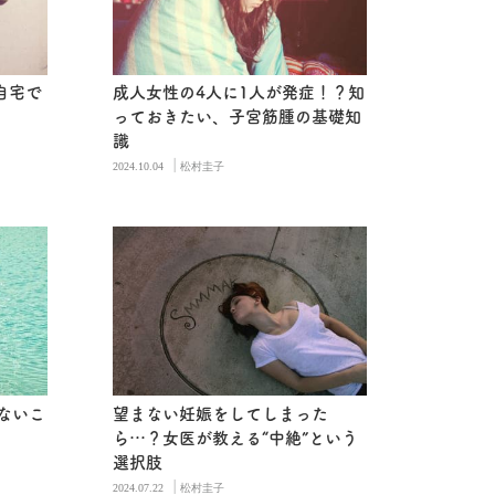
自宅で
成人女性の4人に1人が発症！？知
っておきたい、子宮筋腫の基礎知
識
|
2024.10.04
松村圭子
ないこ
望まない妊娠をしてしまった
ら…？女医が教える“中絶”という
選択肢
|
2024.07.22
松村圭子