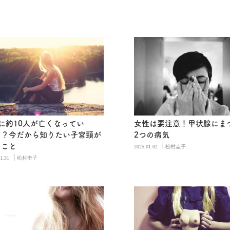
に約10人が亡くなってい
女性は要注意！甲状腺にま
！？今だから知りたい子宮頸が
2つの病気
|
のこと
2025.01.02
松村圭子
|
1.31
松村圭子