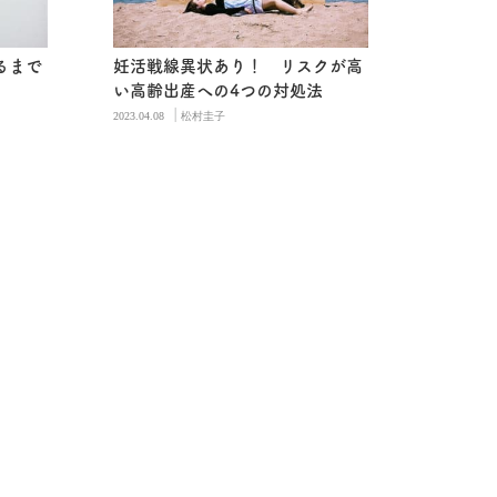
るまで
妊活戦線異状あり！ リスクが高
と
い高齢出産への4つの対処法
|
2023.04.08
松村圭子