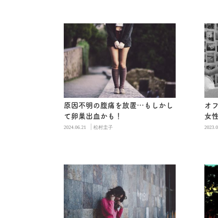
原因不明の腹痛を放置…もしかし
オ
て卵巣出血かも！
女
|
2024.06.21
松村圭子
2023.0