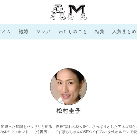
タイム
結婚
マンガ
わたしのこと
特集
人気まとめ
松村圭子
間違った知識をバッサリと斬る、自称“暴れん坊女医”。さっぱりとしたアネゴ肌
の体のウソホント』（竹書房）、『ずぼらちゃんのSEXバイブル~女性ホルモンで愛