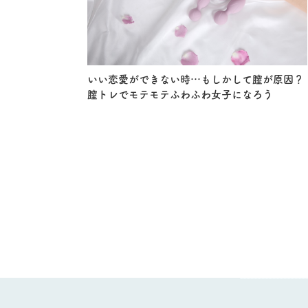
いい恋愛ができない時…もしかして膣が原因？
膣トレでモテモテふわふわ女子になろう