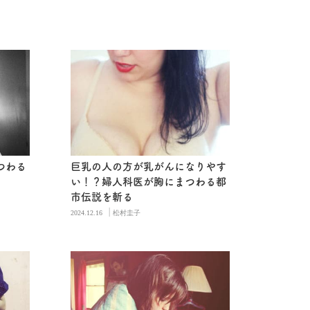
つわる
巨乳の人の方が乳がんになりやす
い！？婦人科医が胸にまつわる都
市伝説を斬る
|
2024.12.16
松村圭子