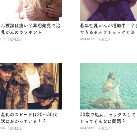
がん検診は痛い？早期発見で治
若年性乳がんが増加中！？
？乳がんのウソホント
できるセルフチェック方法
|
|
1.12
松村圭子
2024.10.22
松村圭子
老化のスピードは20～30代
30歳で処女。セックスして
生活にかかっている！？
とってそんなに問題？
|
|
9.04
松村圭子
2024.08.12
松村圭子