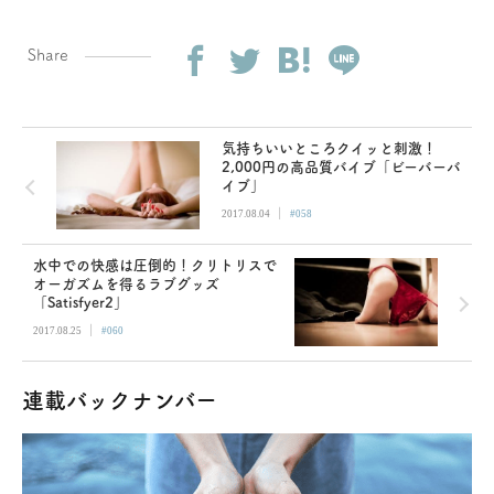
Share
気持ちいいところクイッと刺激！
2,000円の高品質バイブ「ビーバーバ
イブ」
|
2017.08.04
#058
水中での快感は圧倒的！クリトリスで
オーガズムを得るラブグッズ
「Satisfyer2」
|
2017.08.25
#060
連載バックナンバー