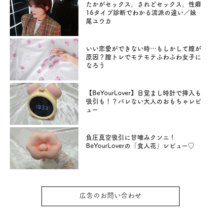
たかがセックス。されどセックス。性癖
16タイプ診断でわかる流派の違い／妹
尾ユウカ
いい恋愛ができない時…もしかして膣が
原因？膣トレでモテモテふわふわ女子に
なろう
【BeYourLover】目覚まし時計で挿入も
吸引も！？バレない大人のおもちゃレビ
ュー
負圧真空吸引に甘噛みクンニ！
BeYourLoverの「食人花」レビュー♡
広告のお問い合わせ