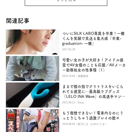
関連記事
ついにSILK LABO専属を卒業！一徹
くんを笑顔で見送る集大成「卒業-
graduation- 一徹」
2017.05.28
可愛い女の子が大好き！アイドル感
覚でAV女優のことも応援／AVメーカ
ー勤務処女の性事情（1）
|
2015.10.06
遠藤遊佐
まるで彼の指でクリトリスをいじら
れてる感覚に…最高級ラブグッズ
「LELO INA Wave」の高速手マンに
酔いしれる
|
2015.08.25
Iraiza
もう我慢できない！電車内なのにう
っとりしちゃう過激プレイの数々
|
2016.06.04
姫乃たま（ひめの たま）