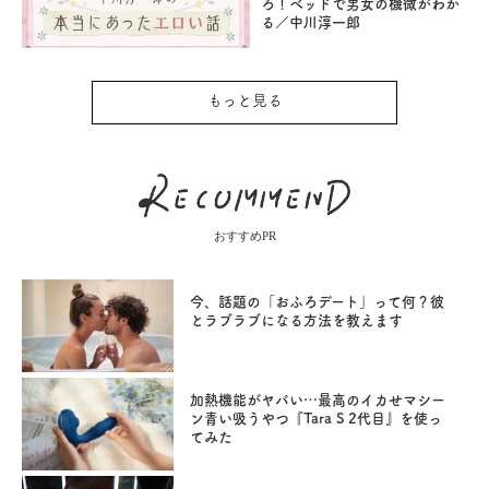
ろ！ベッドで男女の機微がわか
る／中川淳一郎
もっと見る
おすすめPR
今、話題の「おふろデート」って何？彼
とラブラブになる方法を教えます
加熱機能がヤバい…最高のイカせマシー
ン青い吸うやつ『Tara S 2代目』を使っ
てみた