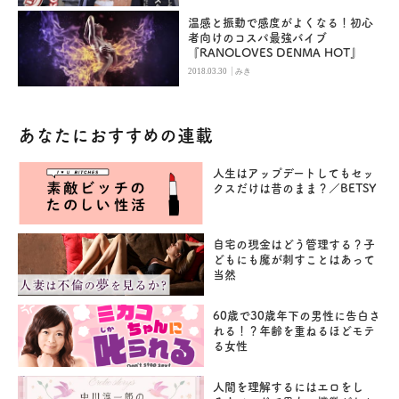
温感と振動で感度がよくなる！初心
者向けのコスパ最強バイブ
『RANOLOVES DENMA HOT』
|
2018.03.30
みき
あなたにおすすめの連載
人生はアップデートしてもセッ
クスだけは昔のまま？／BETSY
自宅の現金はどう管理する？子
どもにも魔が刺すことはあって
当然
60歳で30歳年下の男性に告白さ
れる！？年齢を重ねるほどモテ
る女性
人間を理解するにはエロをし