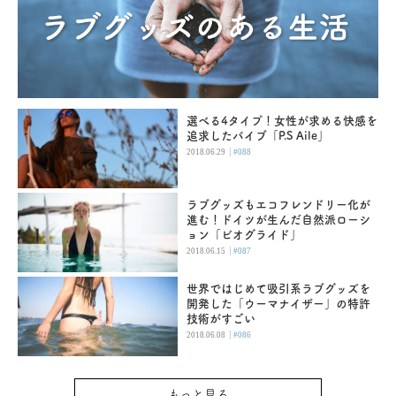
選べる4タイプ！女性が求める快感を
追求したバイブ「P.S Aile」
|
2018.06.29
#088
ラブグッズもエコフレンドリー化が
進む！ドイツが生んだ自然派ローシ
ョン「ビオグライド」
|
2018.06.15
#087
世界ではじめて吸引系ラブグッズを
開発した「ウーマナイザー」の特許
技術がすごい
|
2018.06.08
#086
もっと見る