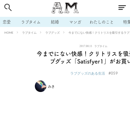
# 付き合いたい
# 男の本音
# セフレ
# 浮気
# 不倫
# 出会う方法
# マッチングアプリ
# ラブグッズ
# 体の相
恋愛
ラブタイム
結婚
マンガ
わたしのこと
特
# イケない
# ビッチの話
# エロスポット
# キャリア
ラブタイム
ラブグッズ
今までにない快感！クリトリスを吸引するラブグッズ
HOME
# 恋愛相談
# モテテク
# セフレから本命へ
# 結婚したい
2017.08.11
ラブタイム
# セフレがほしい
# 夫婦の悩み
# おもしろライフ
今までにない快感！クリトリスを吸
ブグッズ「Satisfyer1」がお買
#059
ラブグッズのある生活
みき