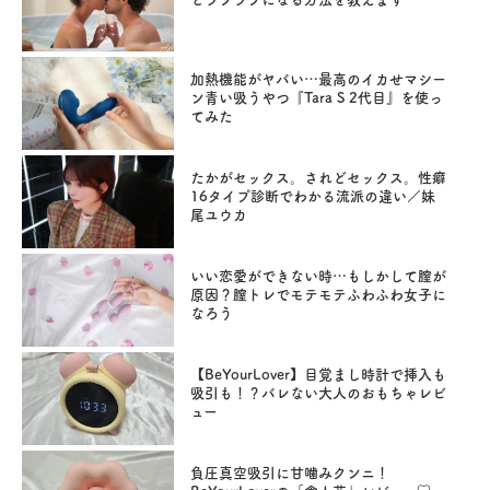
加熱機能がヤバい…最高のイカせマシー
ン青い吸うやつ『Tara S 2代目』を使っ
てみた
たかがセックス。されどセックス。性癖
16タイプ診断でわかる流派の違い／妹
尾ユウカ
いい恋愛ができない時…もしかして膣が
原因？膣トレでモテモテふわふわ女子に
なろう
【BeYourLover】目覚まし時計で挿入も
吸引も！？バレない大人のおもちゃレビ
ュー
負圧真空吸引に甘噛みクンニ！