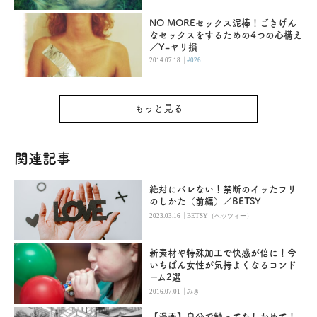
NO MOREセックス泥棒！ごきげん
なセックスをするための4つの心構え
／Y=ヤリ損
|
2014.07.18
#026
もっと見る
関連記事
絶対にバレない！禁断のイッたフリ
のしかた（前編）／BETSY
|
2023.03.16
BETSY（ベッツィー）
新素材や特殊加工で快感が倍に！今
いちばん女性が気持よくなるコンド
ーム2選
|
2016.07.01
みき
【漫画】自分で触ってたしかめて！