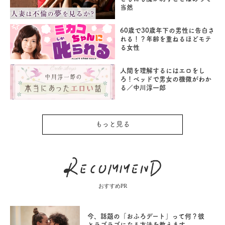
当然
60歳で30歳年下の男性に告白さ
れる！？年齢を重ねるほどモテ
る女性
人間を理解するにはエロをし
ろ！ベッドで男女の機微がわか
る／中川淳一郎
もっと見る
おすすめPR
今、話題の「おふろデート」って何？彼
とラブラブになる方法を教えます