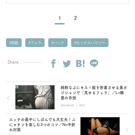
紹介！
1
2
前戯
フェラ
バック
セックスハウツー
Share
純粋なぷにキス×股を密着させる美ポ
ジションで「見せるフェラ」／L=魅
惑の舌技
|
2014.04.18
#013
エッチの最中にしぼんでも大丈夫！ふ
にゃチンを楽しむ3つのコツ／N=中折
れ対策