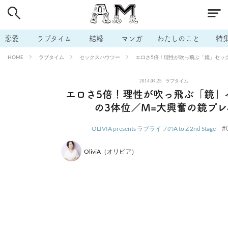
# 付き合いたい
# 男の本音
# セフレ
# 浮気
# 不倫
# 出会う方法
# マッチングアプリ
# ラブグッズ
# 体の相
恋愛
ラブタイム
結婚
マンガ
わたしのこと
特
# イケない
# ビッチの話
# エロスポット
# キャリア
ラブタイム
セックスハウツー
エロさ5倍！理性が吹っ飛ぶ「鏡」セッ
HOME
# 恋愛相談
# モテテク
# セフレから本命へ
# 結婚したい
2014.04.25
ラブタイム
# セフレがほしい
# 夫婦の悩み
# おもしろライフ
エロさ5倍！理性が吹っ飛ぶ「鏡」
の3体位／M=大興奮の鏡プレ
#
OLIVIA presents ラブライフのA to Z 2nd Stage
OliviA（オリビア）