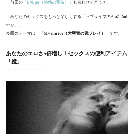
前回の
「L=Lips（魅惑の舌技）」
も合わせてどうぞ。
あなたのセックスをもっと楽しくする「ラブライフのAtoZ 2nd
stage」。
今回のテーマは、
「M= mirror（大興奮の鏡プレイ）」
です。
あなたのエロさ5倍増し！セックスの便利アイテム
「鏡」