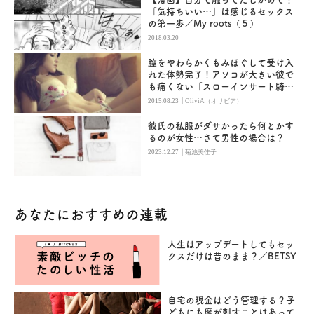
「気持ちいい…」は感じるセックス
の第一歩／My roots（５）
2018.03.20
膣をやわらかくもみほぐして受け入
れた体勢完了！アソコが大きい彼で
も痛くない「スローインサート騎乗
位」
|
2015.08.23
OliviA（オリビア）
彼氏の私服がダサかったら何とかす
るのが女性…さて男性の場合は？
|
2023.12.27
菊池美佳子
あなたにおすすめの連載
人生はアップデートしてもセッ
クスだけは昔のまま？／BETSY
自宅の現金はどう管理する？子
どもにも魔が刺すことはあって