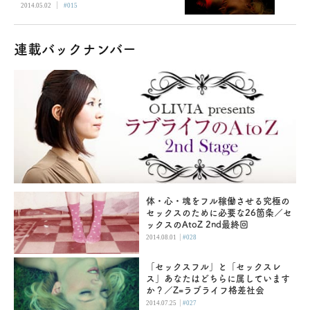
|
2014.05.02
#015
連載バックナンバー
体・心・魂をフル稼働させる究極の
セックスのために必要な26箇条／セ
ックスのAtoZ 2nd最終回
|
2014.08.01
#028
「セックスフル」と「セックスレ
ス」あなたはどちらに属しています
か？／Z=ラブライフ格差社会
|
2014.07.25
#027