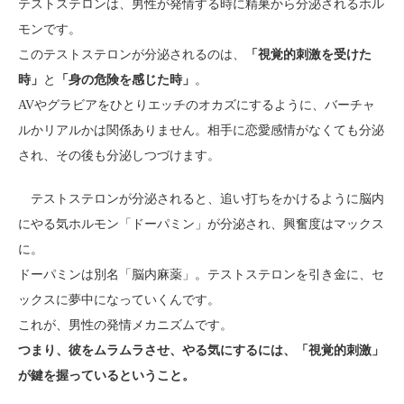
テストステロンは、男性が発情する時に精巣から分泌されるホル
モンです。
このテストステロンが分泌されるのは、
「視覚的刺激を受けた
時」
と
「身の危険を感じた時」
。
AVやグラビアをひとりエッチのオカズにするように、バーチャ
ルかリアルかは関係ありません。相手に恋愛感情がなくても分泌
され、その後も分泌しつづけます。
テストステロンが分泌されると、追い打ちをかけるように脳内
にやる気ホルモン「ドーパミン」が分泌され、興奮度はマックス
に。
ドーパミンは別名「脳内麻薬」。テストステロンを引き金に、セ
ックスに夢中になっていくんです。
これが、男性の発情メカニズムです。
つまり、彼をムラムラさせ、やる気にするには、「視覚的刺激」
が鍵を握っているということ。