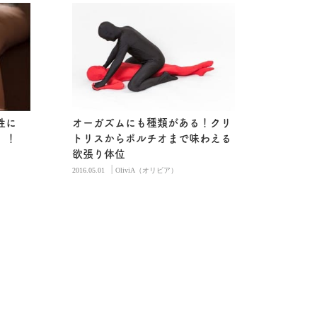
性に
オーガズムにも種類がある！クリ
」！
トリスからポルチオまで味わえる
欲張り体位
|
2016.05.01
OliviA（オリビア）