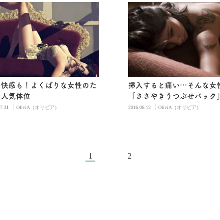
も快感も！よくばりな女性のた
挿入すると痛い…そんな女
の人気体位
「ささやきうつぶせバック
|
|
7.31
OliviA（オリビア）
2016.06.12
OliviA（オリビア）
1
2