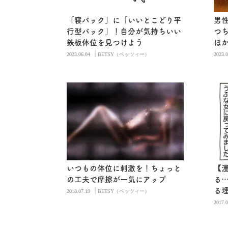
「寝バック」に「いいとこどり平
男
行型バック」！自分が気持ちいい
つ
鉄板体位を見つけよう
ほ
|
2023.06.04
BETSY（ベッツィー）
2023.0
いつもの体位に刺激を！ちょっと
【
の工夫で摩擦が一気にアップ
る
|
る
2018.07.19
BETSY（ベッツィー）
2017.0