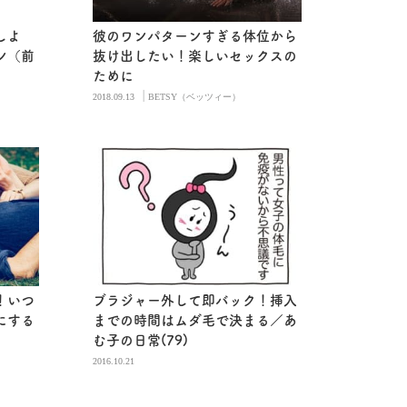
しよ
彼のワンパターンすぎる体位から
ン（前
抜け出したい！楽しいセックスの
ために
|
2018.09.13
BETSY（ベッツィー）
！いつ
ブラジャー外して即バック！挿入
にする
までの時間はムダ毛で決まる／あ
む子の日常(79)
2016.10.21