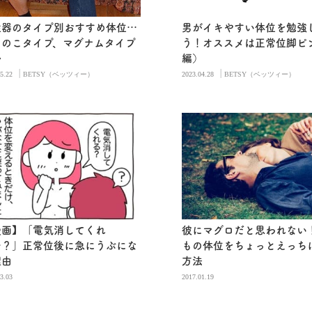
性器のタイプ別おすすめ体位…
男がイキやすい体位を勉強
ちのこタイプ、マグナムタイプ
う！オススメは正常位脚ピ
か
編）
|
|
5.22
BETSY（ベッツィー）
2023.04.28
BETSY（ベッツィー）
漫画】「電気消してくれ
彼にマグロだと思われない
…？」正常位後に急にうぶにな
もの体位をちょっとえっち
理由
方法
3.03
2017.01.19