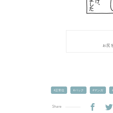
お尻
正常位
バック
マンガ
Share