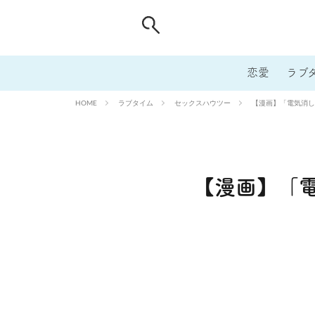
恋愛
ラブ
ラブタイム
セックスハウツー
【漫画】「電気消し
HOME
【漫画】「