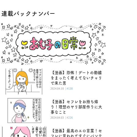
連載バックナンバー
【漫画】恐怖！デートの動線
をまったく考えてないチャリ
で来た男
|
2024.04.10
#138
【漫画】セフレをお持ち帰
り！理想のヤリ部屋作りに大
事なこと
|
2024.04.03
#226
【漫画】最高のエロ言葉！セ
フレに言われてすぐにパンテ