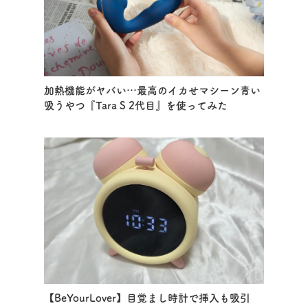
加熱機能がヤバい…最高のイカせマシーン青い
吸うやつ『Tara S 2代目』を使ってみた
【BeYourLover】目覚まし時計で挿入も吸引