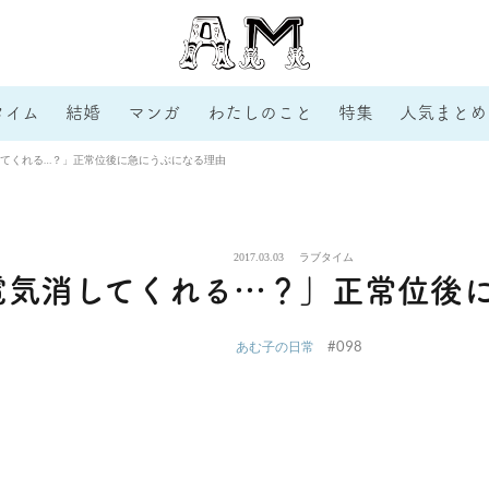
タイム
結婚
マンガ
わたしのこと
特集
人気まとめ
てくれる…？」正常位後に急にうぶになる理由
2017.03.03
ラブタイム
電気消してくれる…？」正常位後
#098
あむ子の日常