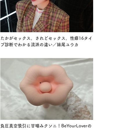
たかがセックス。されどセックス。性癖16タイ
プ診断でわかる流派の違い／妹尾ユウカ
負圧真空吸引に甘噛みクンニ！BeYourLoverの