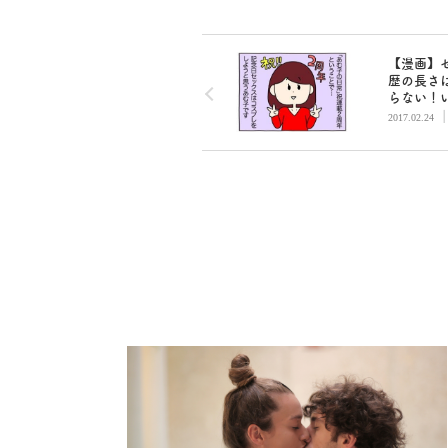
【漫画】
歴の長さ
らない！
通り最高
2017.02.24
日セック