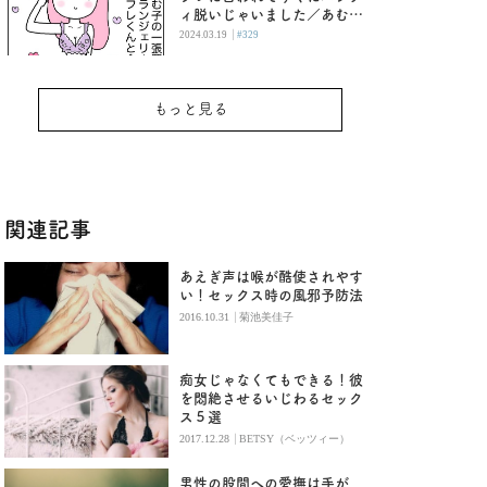
ィ脱いじゃいました／あむ子
の日常
|
2024.03.19
#329
もっと見る
関連記事
あえぎ声は喉が酷使されやす
い！セックス時の風邪予防法
|
2016.10.31
菊池美佳子
痴女じゃなくてもできる！彼
を悶絶させるいじわるセック
ス５選
|
2017.12.28
BETSY（ベッツィー）
男性の股間への愛撫は手が