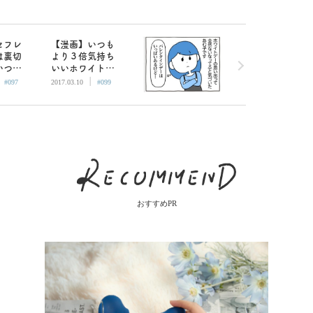
セフレ
【漫画】いつも
は裏切
より３倍気持ち
いつも
いいホワイトデ
|
|
な記念
ーセックスの秘
#097
2017.03.10
#099
ス
密
おすすめPR