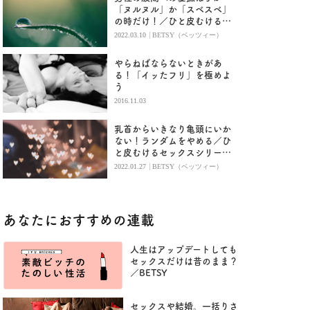
「ヌルヌル」か「スベスベ」
の時だけ！／ひと皮むけるセ
ックス⑩Betsy
|
2022.03.10
BETSY（ベッツィー）
やらねばならないときがあ
る！「イッたフリ」を極めよ
う
2016.11.03
乳首からいきなり亀頭にいか
ない！ランダムをやめる／ひ
と皮むけるセックスシリーズ
⑤
|
2022.01.27
BETSY（ベッツィー）
あなたにおすすめの連載
人生はアップデートしても
セックスだけは昔のまま？
／BETSY
セックスや結婚。一括りさ