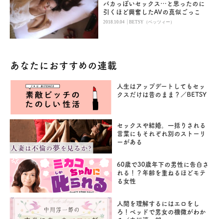
バカっぽいセックス…と思ったのに
引くほど興奮したAVの真似ごっこ
|
2018.10.04
BETSY（ベッツィー）
あなたにおすすめの連載
人生はアップデートしてもセッ
クスだけは昔のまま？／BETSY
セックスや結婚。一括りされる
言葉にもそれぞれ別のストーリ
ーがある
60歳で30歳年下の男性に告白さ
れる！？年齢を重ねるほどモテ
る女性
人間を理解するにはエロをし
ろ！ベッドで男女の機微がわか