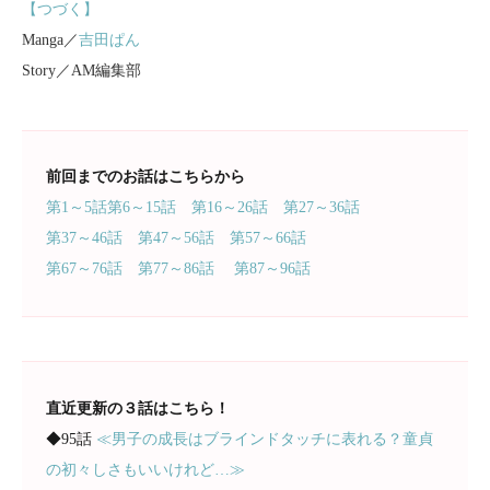
【つづく】
Manga／
吉田ぱん
Story／AM編集部
前回までのお話はこちらから
第1～5話
第6～15話
第16～26話
第27～36話
第37～46話
第47～56話
第57～66話
第67～76話
第77～86話
第87～96話
直近更新の３話はこちら！
◆95話
≪男子の成長はブラインドタッチに表れる？童貞
の初々しさもいいけれど…≫