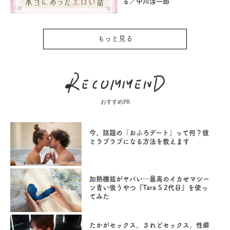
る／中川淳一郎
もっと見る
おすすめPR
今、話題の「おふろデート」って何？彼
とラブラブになる方法を教えます
加熱機能がヤバい…最高のイカせマシー
ン青い吸うやつ『Tara S 2代目』を使っ
てみた
たかがセックス。されどセックス。性癖