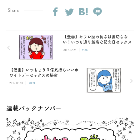
Share
【漫画】セフレ歴の長さは裏切らな
い！いつも通り最高な記念日セックス
|
2017.02.24
#097
【漫画】いつもより３倍気持ちいいホ
ワイトデーセックスの秘密
|
2017.03.10
#099
連載バックナンバー