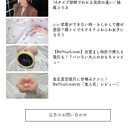
16タイプ診断でわかる流派の違い／妹
尾ユウカ
いい恋愛ができない時…もしかして膣が
原因？膣トレでモテモテふわふわ女子に
なろう
【BeYourLover】目覚まし時計で挿入も
吸引も！？バレない大人のおもちゃレビ
ュー
負圧真空吸引に甘噛みクンニ！
BeYourLoverの「食人花」レビュー♡
広告のお問い合わせ