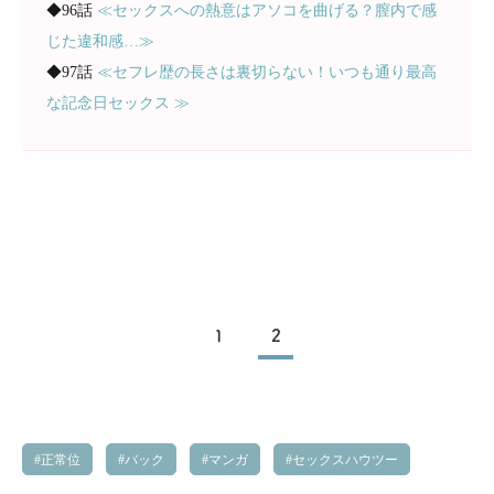
◆96話
≪セックスへの熱意はアソコを曲げる？膣内で感
じた違和感…≫
◆97話
≪セフレ歴の長さは裏切らない！いつも通り最高
な記念日セックス ≫
1
2
正常位
バック
マンガ
セックスハウツー