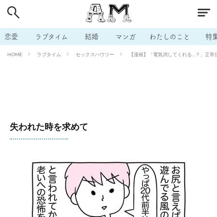
# 付き合いたい
# 男の本音
# セフレ
# 浮気
# 不倫
# 出会う方法
# マッチングアプリ
恋愛
ラブタイム
結婚
マンガ
わたしのこと
特
# ラブグッズ
# 体の相性
# イケない
ラブタイム
セックスハウツー
【漫画】「電気消してくれる…？」正常位
HOME
# ビッチの話
# エロスポット
# キャリア
# 恋愛相談
# モテテク
# セフレから本命へ
# 結婚したい
# セフレがほしい
# 夫婦の悩み
# おもしろライフ
失われた時を求めて