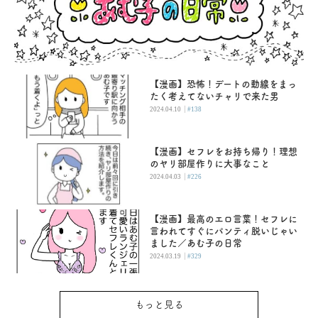
【漫画】恐怖！デートの動線をまっ
たく考えてないチャリで来た男
|
2024.04.10
#138
【漫画】セフレをお持ち帰り！理想
のヤリ部屋作りに大事なこと
|
2024.04.03
#226
【漫画】最高のエロ言葉！セフレに
言われてすぐにパンティ脱いじゃい
ました／あむ子の日常
|
2024.03.19
#329
もっと見る