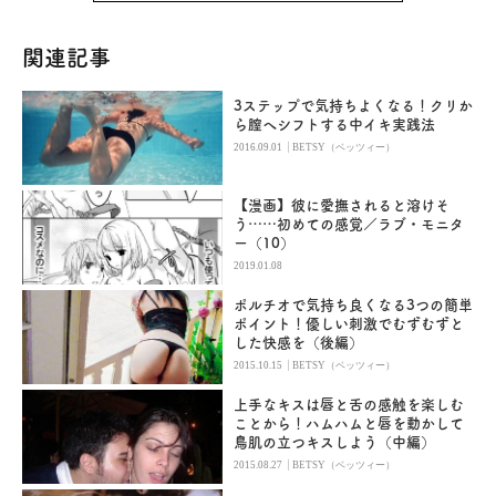
関連記事
3ステップで気持ちよくなる！クリか
ら膣へシフトする中イキ実践法
|
2016.09.01
BETSY（ベッツィー）
【漫画】彼に愛撫されると溶けそ
う……初めての感覚／ラブ・モニタ
ー（10）
2019.01.08
ポルチオで気持ち良くなる3つの簡単
ポイント！優しい刺激でむずむずと
した快感を（後編）
|
2015.10.15
BETSY（ベッツィー）
上手なキスは唇と舌の感触を楽しむ
ことから！ハムハムと唇を動かして
鳥肌の立つキスしよう（中編）
|
2015.08.27
BETSY（ベッツィー）