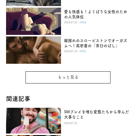
愛も快感も！よくばりな女性のため
の人気体位
|
2016.07.31
#056
縦揺れのスローピストンでオーガズ
ムへ！高密着の「茶臼のばし」
|
2016.07.24
#055
もっと見る
関連記事
SMプレイを嗜む変態たちから学んだ
大事なこと
2016.07.25