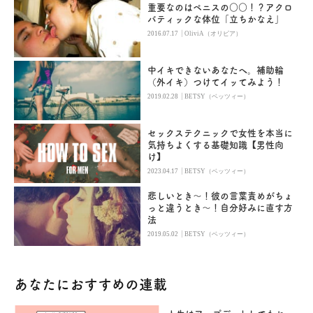
重要なのはペニスの○○！？アクロ
バティックな体位「立ちかなえ」
|
2016.07.17
OliviA（オリビア）
中イキできないあなたへ。補助輪
（外イキ）つけてイッてみよう！
|
2019.02.28
BETSY（ベッツィー）
セックステクニックで女性を本当に
気持ちよくする基礎知識【男性向
け】
|
2023.04.17
BETSY（ベッツィー）
悲しいとき～！彼の言葉責めがちょ
っと違うとき～！自分好みに直す方
法
|
2019.05.02
BETSY（ベッツィー）
あなたにおすすめの連載