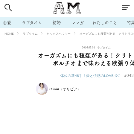
# 付き合いたい
# 男の本音
# セフレ
# 浮気
# 不倫
# 出会う方法
# マッチングアプリ
# ラブグッズ
# 体の相
恋愛
ラブタイム
結婚
マンガ
わたしのこと
特
# イケない
# ビッチの話
# エロスポット
# キャリア
ラブタイム
セックスハウツー
オーガズムにも種類がある！クリトリス
HOME
# 恋愛相談
# モテテク
# セフレから本命へ
# 結婚したい
2016.05.01
ラブタイム
# セフレがほしい
# 夫婦の悩み
# おもしろライフ
オーガズムにも種類がある！クリト
ポルチオまで味わえる欲張り
#043
体位の新48手！愛と快感のLOVEポジ
OliviA（オリビア）