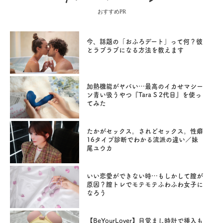
おすすめPR
今、話題の「おふろデート」って何？彼
とラブラブになる方法を教えます
加熱機能がヤバい…最高のイカせマシー
ン青い吸うやつ『Tara S 2代目』を使っ
てみた
たかがセックス。されどセックス。性癖
16タイプ診断でわかる流派の違い／妹
尾ユウカ
いい恋愛ができない時…もしかして膣が
原因？膣トレでモテモテふわふわ女子に
なろう
【BeYourLover】目覚まし時計で挿入も