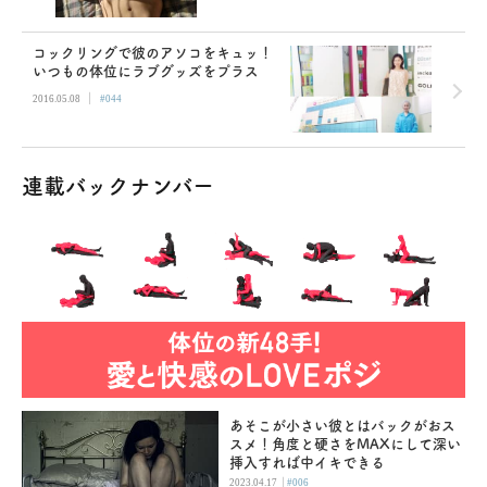
コックリングで彼のアソコをキュッ！
いつもの体位にラブグッズをプラス
|
2016.05.08
#044
連載バックナンバー
あそこが小さい彼とはバックがおス
スメ！角度と硬さをMAXにして深い
挿入すれば中イキできる
|
2023.04.17
#006