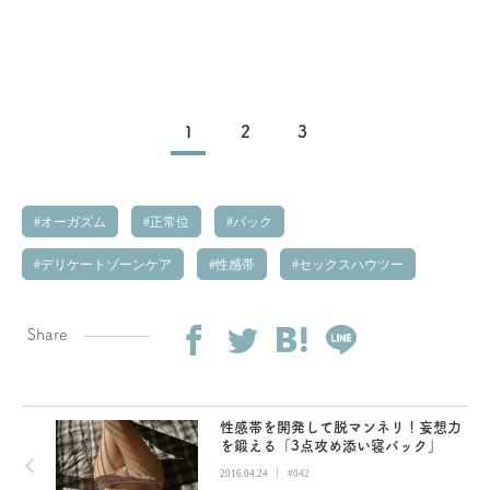
1
2
3
オーガズム
正常位
バック
デリケートゾーンケア
性感帯
セックスハウツー
Share
性感帯を開発して脱マンネリ！妄想力
を鍛える「3点攻め添い寝バック」
|
2016.04.24
#042