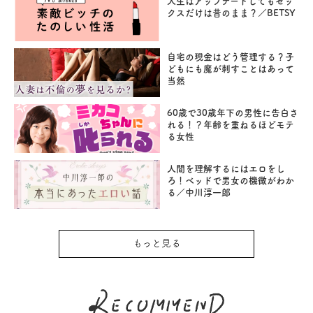
人生はアップデートしてもセッ
クスだけは昔のまま？／BETSY
自宅の現金はどう管理する？子
どもにも魔が刺すことはあって
当然
60歳で30歳年下の男性に告白さ
れる！？年齢を重ねるほどモテ
る女性
人間を理解するにはエロをし
ろ！ベッドで男女の機微がわか
る／中川淳一郎
もっと見る