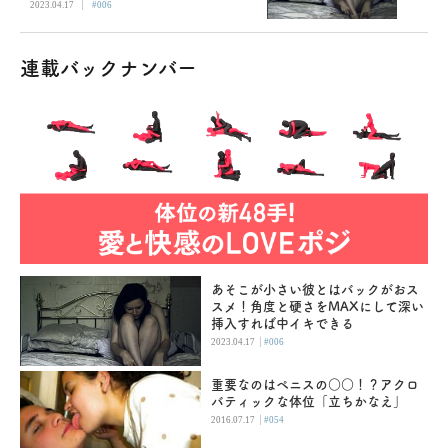
|
2023.04.17
#006
連載バックナンバー
あそこが小さい彼とはバックがおス
スメ！角度と硬さをMAXにして深い
挿入すれば中イキできる
|
2023.04.17
#006
重要なのはペニスの○○！？アクロ
バティックな体位「立ちかなえ」
|
2016.07.17
#054