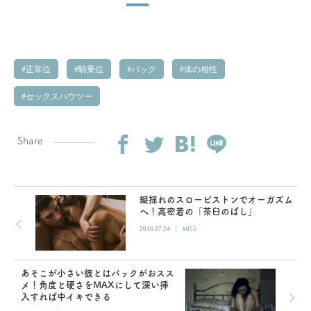
正常位
騎乗位
バック
体の相性
セックスハウツー
Share
縦揺れのスローピストンでオーガズム
へ！高密着の「茶臼のばし」
|
2016.07.24
#055
あそこが小さい彼とはバックがおスス
メ！角度と硬さをMAXにして深い挿
入すれば中イキできる