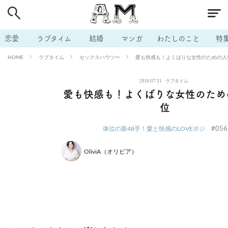
# 付き合いたい
# 男の本音
# セフレ
# 浮気
# 不倫
# 出会う方法
# マッチングアプリ
# ラブグッズ
# 体の相
恋愛
ラブタイム
結婚
マンガ
わたしのこと
特
# イケない
# ビッチの話
# エロスポット
# キャリア
ラブタイム
セックスハウツー
愛も快感も！よくばりな女性のための人
HOME
# 恋愛相談
# モテテク
# セフレから本命へ
# 結婚したい
2016.07.31
ラブタイム
# セフレがほしい
# 夫婦の悩み
# おもしろライフ
愛も快感も！よくばりな女性のため
位
#056
体位の新48手！愛と快感のLOVEポジ
OliviA（オリビア）