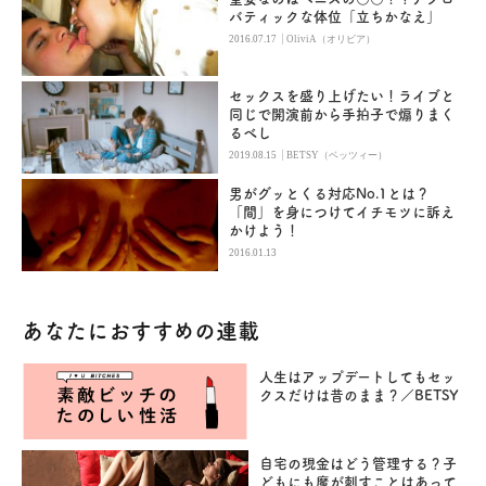
バティックな体位「立ちかなえ」
|
2016.07.17
OliviA（オリビア）
セックスを盛り上げたい！ライブと
同じで開演前から手拍子で煽りまく
るべし
|
2019.08.15
BETSY（ベッツィー）
男がグッとくる対応No.1とは？
「間」を身につけてイチモツに訴え
かけよう！
2016.01.13
あなたにおすすめの連載
人生はアップデートしてもセッ
クスだけは昔のまま？／BETSY
自宅の現金はどう管理する？子
どもにも魔が刺すことはあって