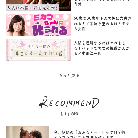
当然
60歳で30歳年下の男性に告白さ
れる！？年齢を重ねるほどモテ
る女性
人間を理解するにはエロをし
ろ！ベッドで男女の機微がわか
る／中川淳一郎
もっと見る
おすすめPR
今、話題の「おふろデート」って何？彼
とラブラブになる方法を教えます