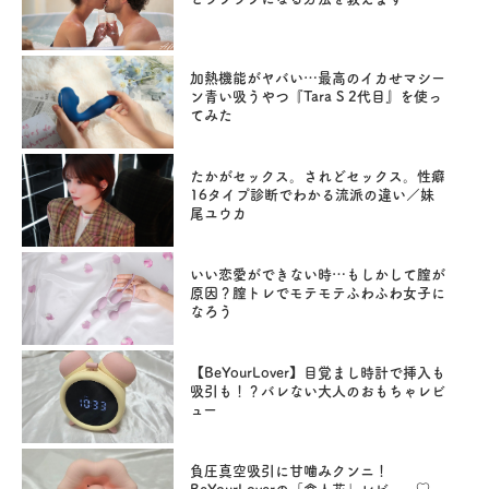
加熱機能がヤバい…最高のイカせマシー
ン青い吸うやつ『Tara S 2代目』を使っ
てみた
たかがセックス。されどセックス。性癖
16タイプ診断でわかる流派の違い／妹
尾ユウカ
いい恋愛ができない時…もしかして膣が
原因？膣トレでモテモテふわふわ女子に
なろう
【BeYourLover】目覚まし時計で挿入も
吸引も！？バレない大人のおもちゃレビ
ュー
負圧真空吸引に甘噛みクンニ！