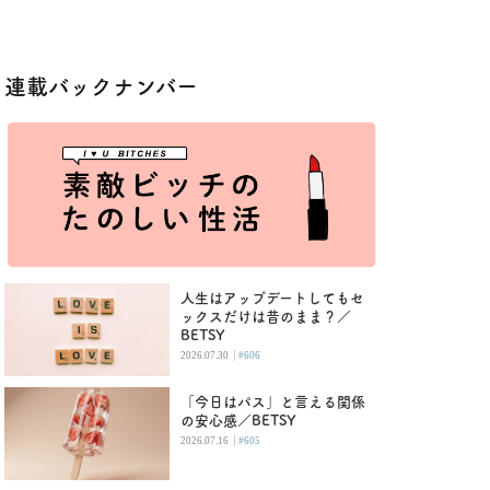
連載バックナンバー
人生はアップデートしてもセ
ックスだけは昔のまま？／
BETSY
|
2026.07.30
#606
「今日はパス」と言える関係
の安心感／BETSY
|
2026.07.16
#605