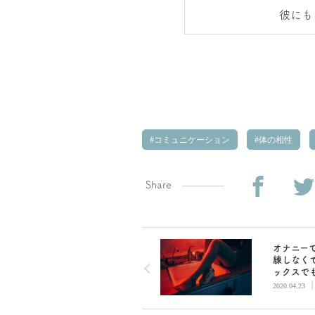
彼にも
コミュニケーション
体の相性
Share
オナニー
練しなく
ックスで
気持ちよ
2020.04.23
方法