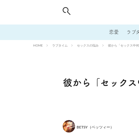
恋愛
ラブ
ラブタイム
セックスの悩み
彼から「セックス中何
HOME
彼から「セックス
BETSY（ベッツィー）