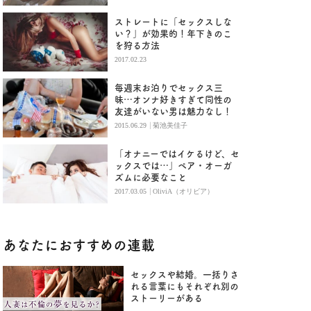
ストレートに「セックスしな
い？」が効果的！年下きのこ
を狩る方法
2017.02.23
毎週末お泊りでセックス三
昧…オンナ好きすぎて同性の
友達がいない男は魅力なし！
|
2015.06.29
菊池美佳子
「オナニーではイケるけど、セ
ックスでは…」ペア・オーガ
ズムに必要なこと
|
2017.03.05
OliviA（オリビア）
あなたにおすすめの連載
セックスや結婚。一括りさ
れる言葉にもそれぞれ別の
ストーリーがある