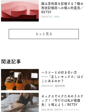
腟は男性器を記憶する？膣の
形状記憶説への個人的意見／
BETSY
|
2026.07.02
#604
もっと見る
関連記事
ハウツーとの付き合い方
――「正しいセックス」はど
こにあるのか？
|
2016.05.03
服部恵典
セックスでイクための３ステ
ップ！「今だけは私が最優
先」と唱えよう／BETSY
|
2022.08.04
BETSY（ベッツィー）