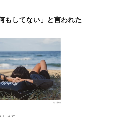
何もしてない」と言われた
Ari He
えします。