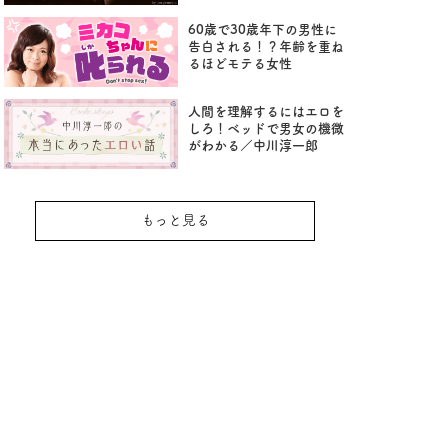
60歳で30歳年下の男性に
告白される！？年齢を重ね
るほどモテる女性
人間を理解するにはエロを
しろ！ベッドで男女の機微
がわかる／中川淳一郎
もっと見る