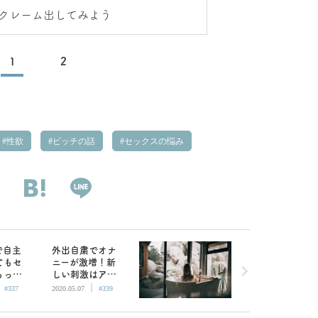
クレーム出してみよう
1
2
性欲
ビッチの話
セックスの悩み
で自主
外出自粛でオナ
てもセ
ニーが激増！新
もっと
しい刺激はアダ
|
|
くなる
ルトグッズのコ
#337
2020.05.07
#339
ンビ使いがおす
すめ