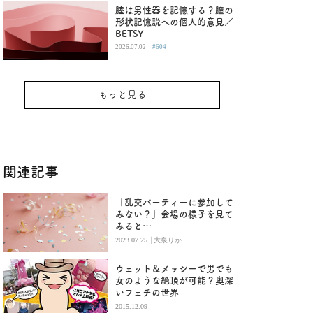
腟は男性器を記憶する？膣の
形状記憶説への個人的意見／
BETSY
|
2026.07.02
#604
もっと見る
関連記事
「乱交パーティーに参加して
みない？」会場の様子を見て
みると…
|
2023.07.25
大泉りか
ウェット＆メッシーで男でも
女のような絶頂が可能？奥深
いフェチの世界
2015.12.09