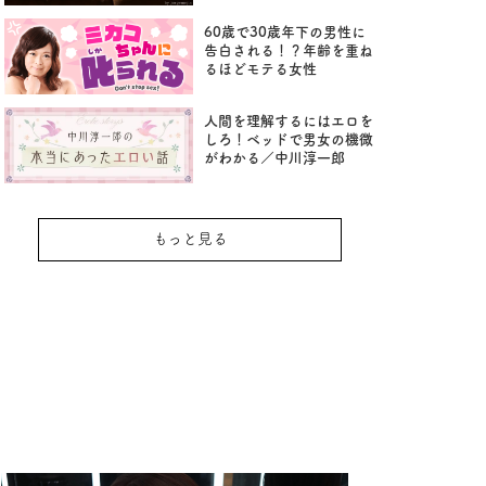
60歳で30歳年下の男性に
告白される！？年齢を重ね
るほどモテる女性
人間を理解するにはエロを
しろ！ベッドで男女の機微
がわかる／中川淳一郎
もっと見る