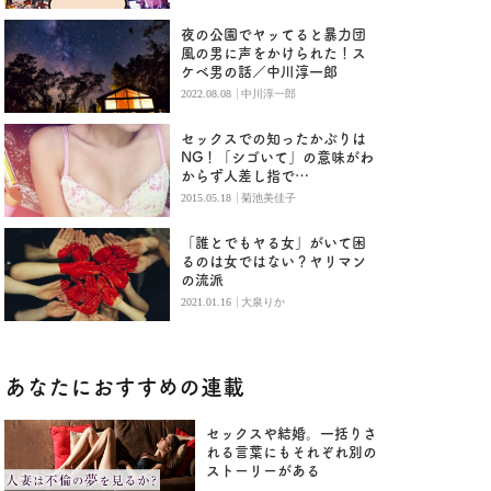
夜の公園でヤッてると暴力団
風の男に声をかけられた！ス
ケベ男の話／中川淳一郎
|
2022.08.08
中川淳一郎
セックスでの知ったかぶりは
NG！「シゴいて」の意味がわ
からず人差し指で…
|
2015.05.18
菊池美佳子
「誰とでもヤる女」がいて困
るのは女ではない？ヤリマン
の流派
|
2021.01.16
大泉りか
あなたにおすすめの連載
セックスや結婚。一括りさ
れる言葉にもそれぞれ別の
ストーリーがある