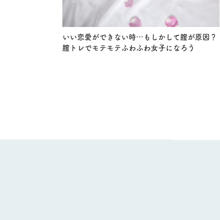
いい恋愛ができない時…もしかして膣が原因？
膣トレでモテモテふわふわ女子になろう