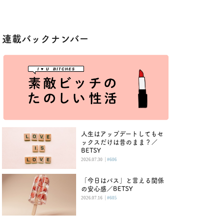
連載バックナンバー
人生はアップデートしてもセ
ックスだけは昔のまま？／
BETSY
|
2026.07.30
#606
「今日はパス」と言える関係
の安心感／BETSY
|
2026.07.16
#605