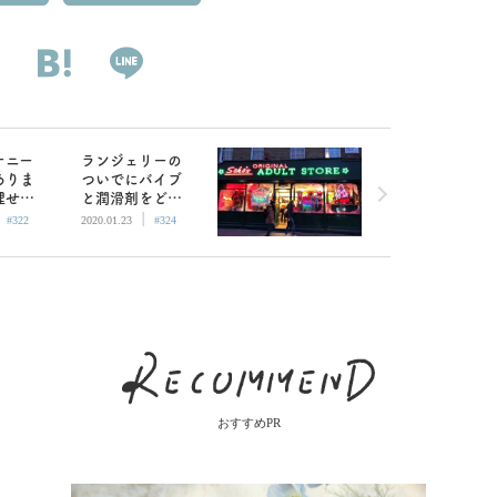
ナニー
ランジェリーの
ありま
ついでにバイブ
理せず
と潤滑剤をどう
|
|
触を味
ぞ！ロンドンの
#322
2020.01.23
#324
よう
アダルトショッ
プ巡り２
おすすめPR