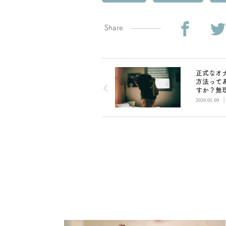
Share
正式なオ
方法って
すか？無
色々な感
2020.01.09
わってみ