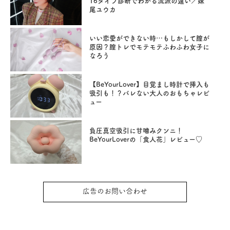
16タイプ診断でわかる流派の違い／妹
尾ユウカ
いい恋愛ができない時…もしかして膣が
原因？膣トレでモテモテふわふわ女子に
なろう
【BeYourLover】目覚まし時計で挿入も
吸引も！？バレない大人のおもちゃレビ
ュー
負圧真空吸引に甘噛みクンニ！
BeYourLoverの「食人花」レビュー♡
広告のお問い合わせ