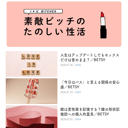
人生はアップデートしてもセックス
だけは昔のまま？／BETSY
|
2026.07.30
#606
「今日はパス」と言える関係の安心
感／BETSY
|
2026.07.16
#605
腟は男性器を記憶する？膣の形状記
憶説への個人的意見／BETSY
|
2026.07.02
#604