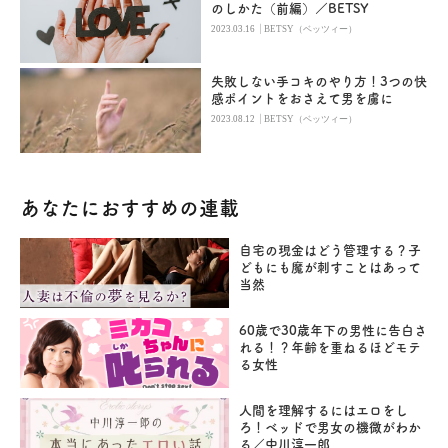
のしかた（前編）／BETSY
|
2023.03.16
BETSY（ベッツィー）
失敗しない手コキのやり方！3つの快
感ポイントをおさえて男を虜に
|
2023.08.12
BETSY（ベッツィー）
あなたにおすすめの連載
自宅の現金はどう管理する？子
どもにも魔が刺すことはあって
当然
60歳で30歳年下の男性に告白さ
れる！？年齢を重ねるほどモテ
る女性
人間を理解するにはエロをし
ろ！ベッドで男女の機微がわか
る／中川淳一郎