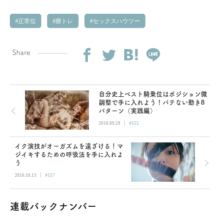
正常位
膣トレ
セックスハウツー
Share
自分史上ベスト騎乗位はポジション微
調整で手に入れよう！バテない動き8
パターン（実践編）
|
2016.09.29
#155
イク演技がオーガズムを遠ざける！マ
ジイキするための呼吸法を手に入れよ
う
|
2016.10.13
#157
連載バックナンバー