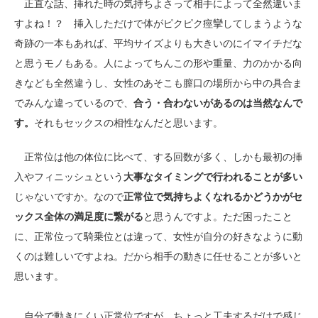
正直な話、挿れた時の気持ちよさって相手によって全然違いま
すよね！？ 挿入しただけで体がピクピク痙攣してしまうような
奇跡の一本もあれば、平均サイズよりも大きいのにイマイチだな
と思うモノもある。人によってちんこの形や重量、力のかかる向
きなども全然違うし、女性のあそこも膣口の場所から中の具合ま
でみんな違っているので、
合う・合わないがあるのは当然なんで
す。
それもセックスの相性なんだと思います。
正常位は他の体位に比べて、する回数が多く、しかも最初の挿
入やフィニッシュという
大事なタイミングで行われることが多い
じゃないですか。なので
正常位で気持ちよくなれるかどうかがセ
ックス全体の満足度に繋がる
と思うんですよ。ただ困ったこと
に、正常位って騎乗位とは違って、女性が自分の好きなように動
くのは難しいですよね。だから相手の動きに任せることが多いと
思います。
自分で動きにくい正常位ですが、ちょっと工夫するだけで感じ