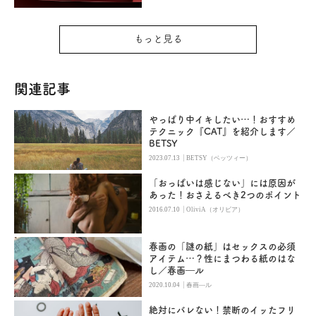
もっと見る
関連記事
やっぱり中イキしたい…！おすすめ
テクニック『CAT』を紹介します／
BETSY
|
2023.07.13
BETSY（ベッツィー）
「おっぱいは感じない」には原因が
あった！おさえるべき2つのポイント
|
2016.07.10
OliviA（オリビア）
春画の「謎の紙」はセックスの必須
アイテム…？性にまつわる紙のはな
し／春画―ル
|
2020.10.04
春画―ル
絶対にバレない！禁断のイッたフリ