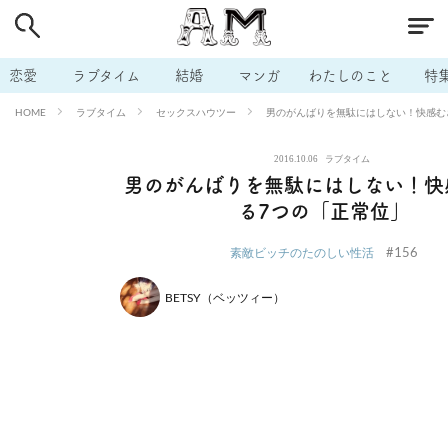
# 付き合いたい
# 男の本音
# セフレ
# 浮気
# 不倫
# 出会う方法
# マッチングアプリ
# ラブグッズ
# 体の相
恋愛
ラブタイム
結婚
マンガ
わたしのこと
特
# イケない
# ビッチの話
# エロスポット
# キャリア
ラブタイム
セックスハウツー
男のがんばりを無駄にはしない！快感む
HOME
# 恋愛相談
# モテテク
# セフレから本命へ
# 結婚したい
2016.10.06
ラブタイム
# セフレがほしい
# 夫婦の悩み
# おもしろライフ
男のがんばりを無駄にはしない！快
る7つの「正常位」
#156
素敵ビッチのたのしい性活
BETSY（ベッツィー）