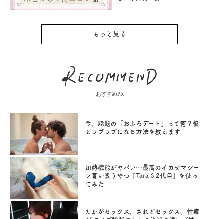
もっと見る
おすすめPR
今、話題の「おふろデート」って何？彼
とラブラブになる方法を教えます
加熱機能がヤバい…最高のイカせマシー
ン青い吸うやつ『Tara S 2代目』を使っ
てみた
たかがセックス。されどセックス。性癖