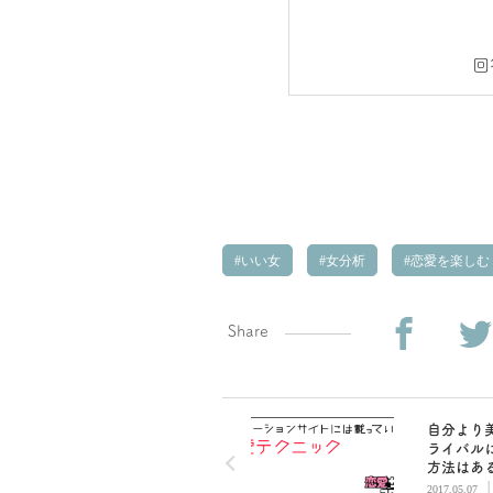
回
いい女
女分析
恋愛を楽しむ
Share
自分より
ライバル
方法はあ
か？【恋
2017.05.07