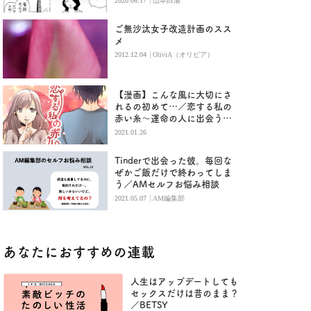
|
2020.06.17
山本白湯
ご無沙汰女子改造計画のスス
メ
|
2012.12.04
OliviA（オリビア）
【漫画】こんな風に大切にさ
れるの初めて…／恋する私の
赤い糸〜運命の人に出会うま
で〜 （６）
2021.01.26
Tinderで出会った彼。毎回な
ぜかご飯だけで終わってしま
う／AMセルフお悩み相談
|
2021.05.07
AM編集部
あなたにおすすめの連載
人生はアップデートしても
セックスだけは昔のまま？
／BETSY