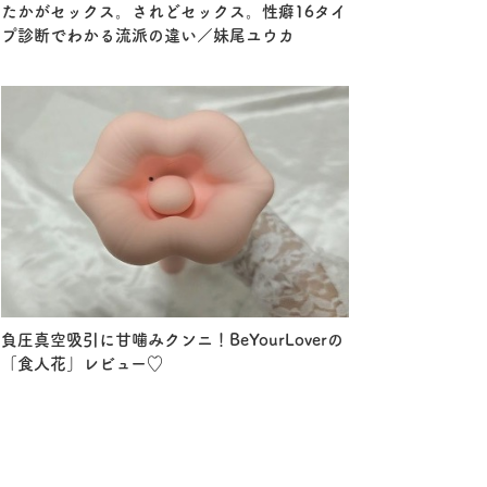
たかがセックス。されどセックス。性癖16タイ
プ診断でわかる流派の違い／妹尾ユウカ
負圧真空吸引に甘噛みクンニ！BeYourLoverの
「食人花」レビュー♡