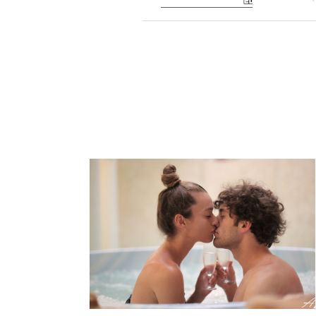
ット201
5】