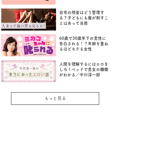
自宅の現金はどう管理す
る？子どもにも魔が刺すこ
とはあって当然
60歳で30歳年下の男性に
告白される！？年齢を重ね
るほどモテる女性
人間を理解するにはエロを
しろ！ベッドで男女の機微
がわかる／中川淳一郎
もっと見る