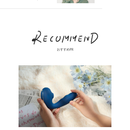
7／議題
紗里インタビュ
ー【恋愛サミッ
ト特別編】
おすすめPR