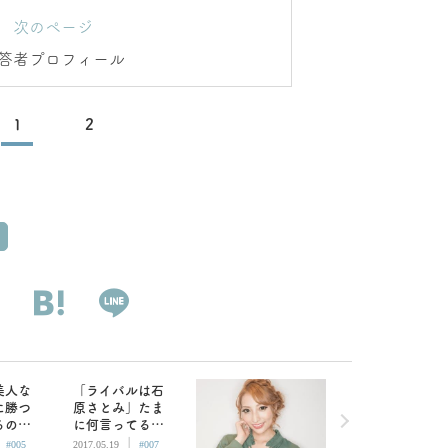
次のページ
答者プロフィール
1
2
美人な
「ライバルは石
に勝つ
原さとみ」たま
るの
に何言ってるか
|
|
愛サミ
分からない加藤
#005
2017.05.19
#007