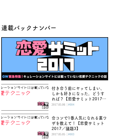
連載バックナンバー
付き合う前にヤッてしまい、
しかも好きになった。どうす
れば？【恋愛サミット2017／
議題4】
|
2017.05.06
#004
合コンで1番人気になれる裏ワ
ザを教えて！【恋愛サミット
2017／議題3】
|
2017.05.05
#003