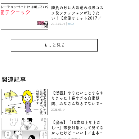
勝負の日に大活躍の必勝コス
メ＆ファッションが知りた
い！【恋愛サミット2017／議
題2】
|
2017.05.04
#002
もっと見る
関連記事
【漫画】やりたいことすらや
りきった！長すぎる自粛期
間、みなさん飽きてないです
か？ ／あむ子の日常
2021.05.14
【漫画】「10歳以上年上だ
し…」恋愛対象として見てな
かったけど…いい！／山本白
湯