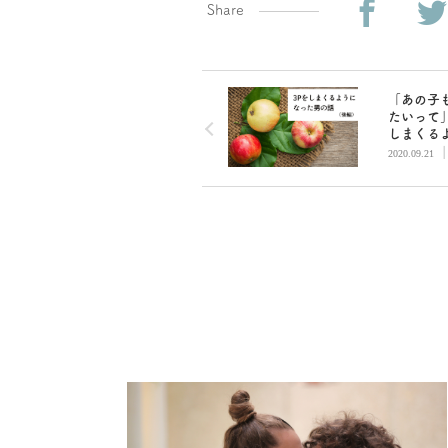
Share
「あの子
たいって」
しまくる
なった男
2020.09.21
【後編】
淳一郎