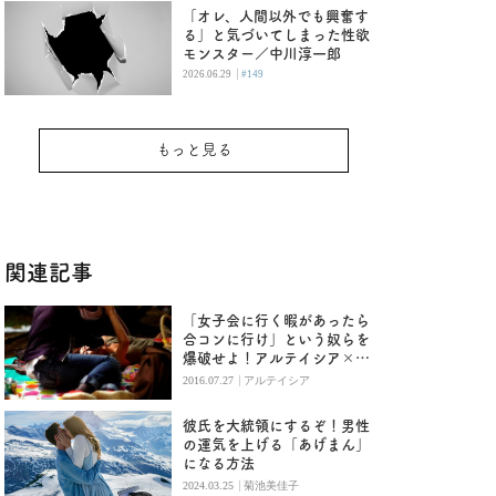
「オレ、人間以外でも興奮す
る」と気づいてしまった性欲
モンスター／中川淳一郎
|
2026.06.29
#149
もっと見る
関連記事
「女子会に行く暇があったら
合コンに行け」という奴らを
爆破せよ！アルテイシア×ぱ
ぷりこ対談⑥
|
2016.07.27
アルテイシア
彼氏を大統領にするぞ！男性
の運気を上げる「あげまん」
になる方法
|
2024.03.25
菊池美佳子