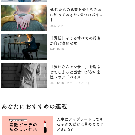
40代からの恋愛を楽しむため
に知っておきたい5つのポイン
ト
2025.02.14
「責任」をとるすべての行為
が自己満足な女
2012.10.16
「気になるセンサー」を腐ら
せてしまった出会いがない女
性へのアドバイス
|
2024.12.16
ファーレンハイト
あなたにおすすめの連載
人生はアップデートしても
セックスだけは昔のまま？
／BETSY