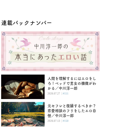
連載バックナンバー
人間を理解するにはエロをし
ろ！ベッドで男女の機微がわ
かる／中川淳一郎
|
2026.07.27
#151
元セフレと復縁するべきか？
恋愛相談のフリをしたエロ自
慢／中川淳一郎
|
2026.07.13
#150