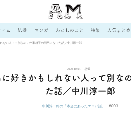
タイム
結婚
マンガ
わたしのこと
特集
人気まとめ
れない人って別なの」仕事相手の間男になった話／中川淳一郎
2020.10.05
恋愛
当に好きかもしれない人って別な
た話／中川淳一郎
#003
中川淳一郎の「本当にあったエロい話」