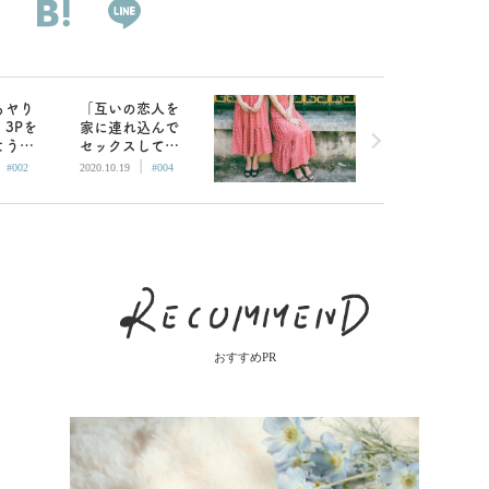
もヤり
「互いの恋人を
3Pを
家に連れ込んで
ように
セックスしても
|
|
の話
OK」2人で暮ら
#002
2020.10.19
#004
／中川
す姉妹の話／中
川淳一郎
おすすめPR