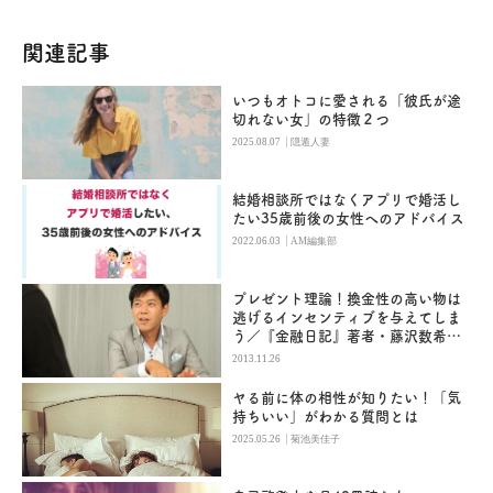
関連記事
いつもオトコに愛される「彼氏が途
切れない女」の特徴２つ
|
2025.08.07
隠遁人妻
結婚相談所ではなくアプリで婚活し
たい35歳前後の女性へのアドバイス
|
2022.06.03
AM編集部
プレゼント理論！換金性の高い物は
逃げるインセンティブを与えてしま
う／『金融日記』著者・藤沢数希×
元フジアナ・長谷川豊対談（4）
2013.11.26
ヤる前に体の相性が知りたい！「気
持ちいい」がわかる質問とは
|
2025.05.26
菊池美佳子