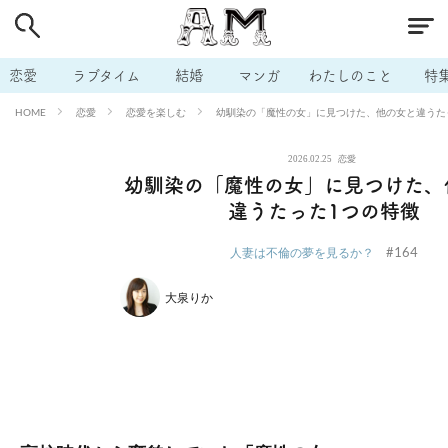
# 付き合いたい
# 男の本音
# セフレ
# 浮気
# 不倫
# 出会う方法
# マッチングアプリ
# ラブグッズ
# 体の相
恋愛
ラブタイム
結婚
マンガ
わたしのこと
特
# イケない
# ビッチの話
# エロスポット
# キャリア
恋愛
恋愛を楽しむ
幼馴染の「魔性の女」に見つけた、他の女と違うた
HOME
# 恋愛相談
# モテテク
# セフレから本命へ
# 結婚したい
2026.02.25
恋愛
# セフレがほしい
# 夫婦の悩み
# おもしろライフ
幼馴染の「魔性の女」に見つけた、
違うたった1つの特徴
#164
人妻は不倫の夢を見るか？
大泉りか