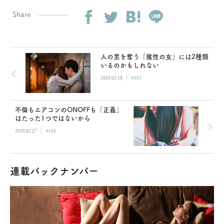
Share
人の男を奪う「魔性の女」には2種類
いるのかもしれない
|
2026.02.18
#163
不倫もエアコンのONOFFも「正義」
はたった1つではないから
|
2026.02.27
#166
連載バックナンバー