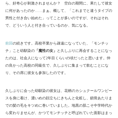
ら、好奇心が刺激されませんか？ 空白の期間に、果たして彼女
に何があったのか……まぁ、概して、「これまでと違うタイプの
男性と付き合い始めた」ってことが多いのですが、それはそれ
で、どういう人と付き合っているのか、気になる。
前回
の続きです。高校卒業から疎遠になっていた、「モンチッ
チ」こと幼馴染の
「魔性の女」
と久しぶりに再会することになっ
たのは、社会人になって2年目くらいの頃だったと思います。仲
の良かった高校の同級生で、久しぶりに集まって飲むことにな
り、その席に彼女も参加したのです。
久しぶりに会った幼馴染の彼女は、花柄のカシュクールワンピー
スを身に着け、濃いめの顔立ちにきちんと化粧し、鎖骨あたりま
での髪の毛をキツめに巻いていました。地黒の肌こそ中学時代か
ら変わりませんが、かつてモンチッチと呼ばれていた面影はまっ