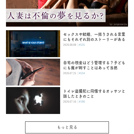
セックスや結婚。一括りされる言葉
にもそれぞれ別のストーリーがある
|
2026.08.08
#535
自宅の現金はどう管理する？子ども
にも魔が刺すことはあって当然
|
2026.07.25
#534
トイレ盗撮犯に同情するオッサンと
話したときのこと
|
2026.07.16
#190
もっと見る