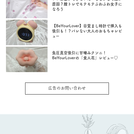
原因？膣トレでモテモテふわふわ女子に
なろう
【BeYourLover】目覚まし時計で挿入も
吸引も！？バレない大人のおもちゃレビ
ュー
負圧真空吸引に甘噛みクンニ！
BeYourLoverの「食人花」レビュー♡
広告のお問い合わせ