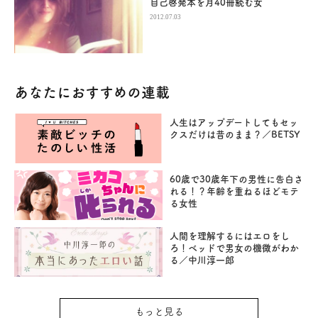
自己啓発本を月40冊読む女
2012.07.03
あなたにおすすめの連載
人生はアップデートしてもセッ
クスだけは昔のまま？／BETSY
60歳で30歳年下の男性に告白さ
れる！？年齢を重ねるほどモテ
る女性
人間を理解するにはエロをし
ろ！ベッドで男女の機微がわか
る／中川淳一郎
もっと見る