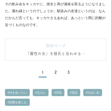
その飲み会をキッカケに、彼女と再び連絡を取るようになりまし
た。腐れ縁というのでしょうか。馴染みの友達というのは、なん
だかんだ言っても、キッカケさえあれば、あっという間に距離が
近づくものなのです。
次のページ
「魔性の女」を彼氏と会わせるこ
とに
1
2
3
付き合いたい
元カレ
浮気
実話
やばい女
恋愛を楽しむ