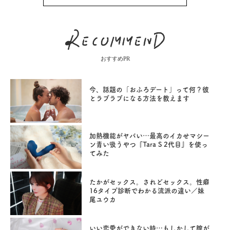
おすすめPR
今、話題の「おふろデート」って何？彼
とラブラブになる方法を教えます
加熱機能がヤバい…最高のイカせマシー
ン青い吸うやつ『Tara S 2代目』を使っ
てみた
たかがセックス。されどセックス。性癖
16タイプ診断でわかる流派の違い／妹
尾ユウカ
いい恋愛ができない時…もしかして膣が