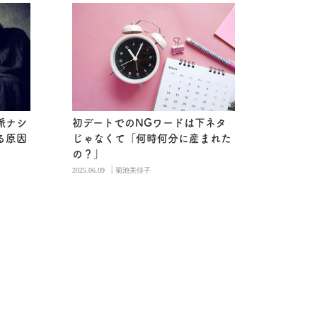
脈ナシ
初デートでのNGワードは下ネタ
る原因
じゃなくて「何時何分に産まれた
の？」
|
2025.06.09
菊池美佳子