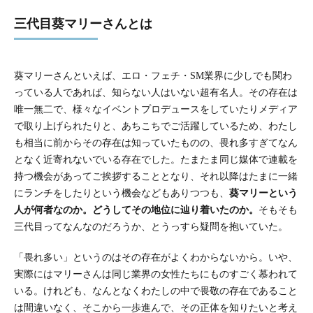
三代目葵マリーさんとは
葵マリーさんといえば、エロ・フェチ・SM業界に少しでも関わ
っている人であれば、知らない人はいない超有名人。その存在は
唯一無二で、様々なイベントプロデュースをしていたりメディア
で取り上げられたりと、あちこちでご活躍しているため、わたし
も相当に前からその存在は知っていたものの、畏れ多すぎてなん
となく近寄れないでいる存在でした。たまたま同じ媒体で連載を
持つ機会があってご挨拶することとなり、それ以降はたまに一緒
にランチをしたりという機会などもありつつも、
葵マリーという
人が何者なのか。どうしてその地位に辿り着いたのか。
そもそも
三代目ってなんなのだろうか、とうっすら疑問を抱いていた。
「畏れ多い」というのはその存在がよくわからないから。いや、
実際にはマリーさんは同じ業界の女性たちにものすごく慕われて
いる。けれども、なんとなくわたしの中で畏敬の存在であること
は間違いなく、そこから一歩進んで、その正体を知りたいと考え