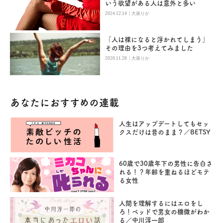
いう欲望がある人は意外と多い
|
2024.12.14
大泉りか
「人は裸になると浮かれてしまう」
その理由を3つ考えてみました
|
2020.11.28
大泉りか
あなたにおすすめの連載
人生はアップデートしてもセッ
クスだけは昔のまま？／BETSY
60歳で30歳年下の男性に告白さ
れる！？年齢を重ねるほどモテ
る女性
人間を理解するにはエロをし
ろ！ベッドで男女の機微がわか
る／中川淳一郎