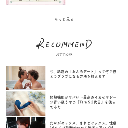
もっと見る
おすすめPR
今、話題の「おふろデート」って何？彼
とラブラブになる方法を教えます
加熱機能がヤバい…最高のイカせマシー
ン青い吸うやつ『Tara S 2代目』を使っ
てみた
たかがセックス。されどセックス。性癖
16タイプ診断でわかる流派の違い／妹