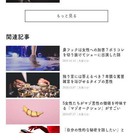
もっと見る
関連記事
鼻フックは女性への加害？ポリコレ
を切り抜けてショーに出演した話
|
2021.11.13
大泉りか
独り言には答えるべき？卑猥な罵詈
雑言を浴びせるタイプの男性
|
2020.11.07
大泉りか
S女性たちがマゾ男性の価値を吟味す
る「マゾオークション」がすごい
|
2024.07.27
大泉りか
「自分の性的な秘密を話したい」と