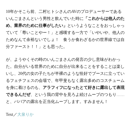
10年かそこら前、二村ヒトシさんのAVのプロデューサーである
いんごまさんという男性と飲んでいた時に
「これからは他人のた
め、業界のために仕事がしたい」
というようなことをおっしゃっ
ていて「尊いことやー！」と感嘆する一方で「いやいや、他人の
ためなんて余裕ないでしょ！ 食うか食わざるかの世界線では自
分ファースト！！」とも思った。
が、ようやくその時のいんごまさんの発言の少し意味がわかっ
た。自分がいる世界のために自分が出来ることをすることは楽し
いし、20代の女の子たちが半裸のような恰好でブースに立ってい
るフェチフェスの会場で、年甲斐もなく露出多めのコスチューム
を身に着けるのも、
アラフィフになったとて好きに露出して表現
できるんだぜ
、という我の背中を見ろよ続けムーブのつもり……
と、ババアの露出を正当化ムーブします。すみません！
Text／
大泉りか