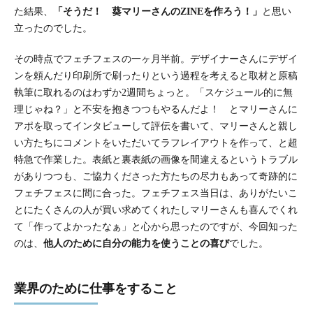
た結果、
「そうだ！ 葵マリーさんのZINEを作ろう！」
と思い
立ったのでした。
その時点でフェチフェスの一ヶ月半前。デザイナーさんにデザイ
ンを頼んだり印刷所で刷ったりという過程を考えると取材と原稿
執筆に取れるのはわずか2週間ちょっと。「スケジュール的に無
理じゃね？」と不安を抱きつつもやるんだよ！ とマリーさんに
アポを取ってインタビューして評伝を書いて、マリーさんと親し
い方たちにコメントをいただいてラフレイアウトを作って、と超
特急で作業した。表紙と裏表紙の画像を間違えるというトラブル
がありつつも、ご協力くださった方たちの尽力もあって奇跡的に
フェチフェスに間に合った。フェチフェス当日は、ありがたいこ
とにたくさんの人が買い求めてくれたしマリーさんも喜んでくれ
て「作ってよかったなぁ」と心から思ったのですが、今回知った
のは、
他人のために自分の能力を使うことの喜び
でした。
業界のために仕事をすること