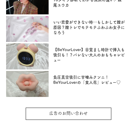
尾ユウカ
いい恋愛ができない時…もしかして膣が
原因？膣トレでモテモテふわふわ女子に
なろう
【BeYourLover】目覚まし時計で挿入も
吸引も！？バレない大人のおもちゃレビ
ュー
負圧真空吸引に甘噛みクンニ！
BeYourLoverの「食人花」レビュー♡
広告のお問い合わせ