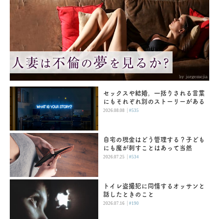
セックスや結婚。一括りされる言葉
にもそれぞれ別のストーリーがある
|
2026.08.08
#535
自宅の現金はどう管理する？子ども
にも魔が刺すことはあって当然
|
2026.07.25
#534
トイレ盗撮犯に同情するオッサンと
話したときのこと
|
2026.07.16
#190