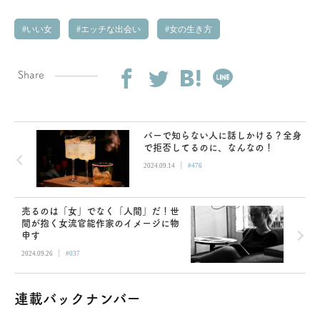
いい女
エッチな出会い
女の生き方
Share
バーで知らない人に話しかける？全身
で拒否してるのに、なんなの！
|
2024.09.14
#476
売るのは「女」でなく「人間」だ！世
間が抱く女流官能作家のイメージに物
申す
|
2024.09.26
#037
連載バックナンバー