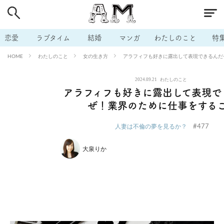
# 付き合いたい
# 男の本音
# セフレ
# 浮気
# 不倫
# 出会う方法
# マッチングアプリ
# ラブグッズ
# 体の相
恋愛
ラブタイム
結婚
マンガ
わたしのこと
特
# イケない
# ビッチの話
# エロスポット
# キャリア
わたしのこと
女の生き方
アラフィフも好きに露出して表現できるんだ
HOME
# 恋愛相談
# モテテク
# セフレから本命へ
# 結婚したい
2024.09.21
わたしのこと
# セフレがほしい
# 夫婦の悩み
# おもしろライフ
アラフィフも好きに露出して表現で
ぜ！業界のために仕事をする
#477
人妻は不倫の夢を見るか？
大泉りか