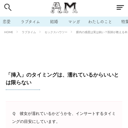
# 付き合いたい
# 男の本音
# セフレ
# 浮気
# 不倫
# 出会う方法
# マッチングアプリ
恋愛
ラブタイム
結婚
マンガ
わたしのこと
特
# ラブグッズ
# 体の相性
# イケない
ラブタイム
セックスハウツー
膣内の感度は実は鈍い？医師が教える本当
HOME
# ビッチの話
# エロスポット
# キャリア
# 恋愛相談
# モテテク
# セフレから本命へ
# 結婚したい
# セフレがほしい
# 夫婦の悩み
# おもしろライフ
「挿入」のタイミングは、濡れているからいいと
は限らない
Ｑ 彼女が濡れているかどうかを、インサートするタイミ
ングの目安にしています。