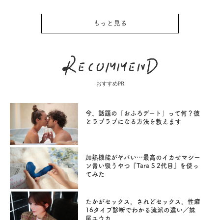
もっと見る
おすすめPR
今、話題の「おふろデート」って何？彼
とラブラブになる方法を教えます
加熱機能がヤバい…最高のイカせマシー
ン青い吸うやつ『Tara S 2代目』を使っ
てみた
たかがセックス。されどセックス。性癖
16タイプ診断でわかる流派の違い／妹
尾ユウカ