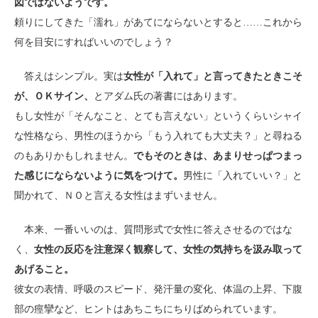
図ではないようです。
頼りにしてきた「濡れ」があてにならないとすると……これから
何を目安にすればいいのでしょう？
答えはシンプル。実は
女性が「入れて」と言ってきたときこそ
が、ＯＫサイン、
とアダム氏の著書にはあります。
もし女性が「そんなこと、とても言えない」というくらいシャイ
な性格なら、男性のほうから「もう入れても大丈夫？」と尋ねる
のもありかもしれません。
でもそのときは、あまりせっぱつまっ
た感じにならないように気をつけて。
男性に「入れていい？」と
聞かれて、ＮＯと言える女性はまずいません。
本来、一番いいのは、質問形式で女性に答えさせるのではな
く、
女性の反応を注意深く観察して、女性の気持ちを汲み取って
あげること。
彼女の表情、呼吸のスピード、発汗量の変化、体温の上昇、下腹
部の痙攣など、ヒントはあちこちにちりばめられています。