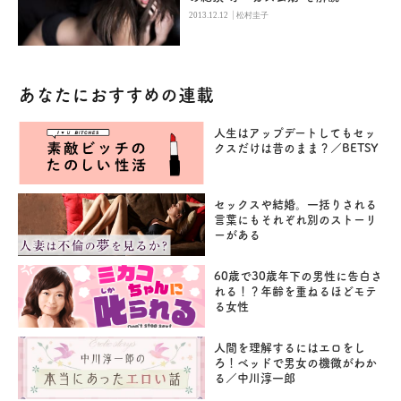
|
2013.12.12
松村圭子
あなたにおすすめの連載
人生はアップデートしてもセッ
クスだけは昔のまま？／BETSY
セックスや結婚。一括りされる
言葉にもそれぞれ別のストーリ
ーがある
60歳で30歳年下の男性に告白さ
れる！？年齢を重ねるほどモテ
る女性
人間を理解するにはエロをし
ろ！ベッドで男女の機微がわか
る／中川淳一郎