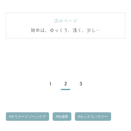
次のページ
始めは、ゆっくり、浅く、少しず
つ「挿入」
1
2
3
デリケートゾーンケア
性感帯
セックスハウツー