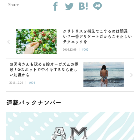
Share
クリトリスを指先でこするのは間違
い？一番デリケートだからこそ正しい
テクニックを
|
2016.12.09
#002
お医者さんも認める膣オーガズムの極
致！Gスポットで中イキするなら正し
い知識から
|
2016.12.20
#004
連載バックナンバー