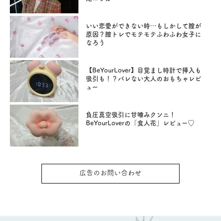
いい恋愛ができない時…もしかして膣が
原因？膣トレでモテモテふわふわ女子に
なろう
【BeYourLover】目覚まし時計で挿入も
吸引も！？バレない大人のおもちゃレビ
ュー
負圧真空吸引に甘噛みクンニ！
BeYourLoverの「食人花」レビュー♡
広告のお問い合わせ