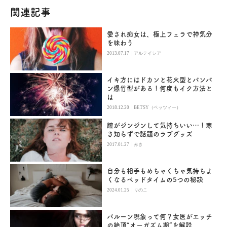
関連記事
愛され痴女は、極上フェラで神気分
を味わう
|
2013.07.17
アルテイシア
イキ方にはドカンと花火型とパンパ
ン爆竹型がある！何度もイク方法と
は
|
2018.12.20
BETSY（ベッツィー）
膣がジンジンして気持ちいい…！寒
さ知らずで話題のラブグッズ
|
2017.01.27
みき
自分も相手もめちゃくちゃ気持ちよ
くなるベッドタイムの5つの秘訣
|
2024.01.25
りのこ
バルーン現象って何？女医がエッチ
の絶頂“オーガズム期”を解説