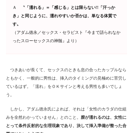
Ａ 〝
「濡れる」＝「感じる」とは限らない!!「汗っか
き」と同じように、濡れやすいか否かは、単なる体質で
す
〟
（アダム徳永／セックス・セラピスト『今まで語られなか
ったスローセックスの神髄』より）
つきあいが長くて、セックスのときも息の合ったカップルなら
ともかく、一般的に男性は、挿入のタイミングの見極めに苦労し
ているはず。「濡れ」をＯＫサインと考える男性も多いでしょ
う。
しかし、アダム徳永氏によれば、それは「女性のカラダの仕組
みを全然わかっていません」とのこと。
膣が濡れるのは、女性に
とって条件反射的な生理現象であり、決して挿入準備が整った合