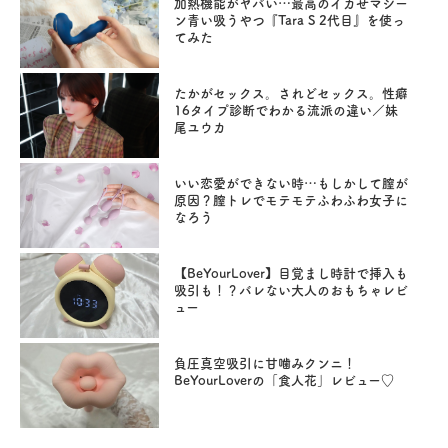
加熱機能がヤバい…最高のイカせマシー
ン青い吸うやつ『Tara S 2代目』を使っ
てみた
たかがセックス。されどセックス。性癖
16タイプ診断でわかる流派の違い／妹
尾ユウカ
いい恋愛ができない時…もしかして膣が
原因？膣トレでモテモテふわふわ女子に
なろう
【BeYourLover】目覚まし時計で挿入も
吸引も！？バレない大人のおもちゃレビ
ュー
負圧真空吸引に甘噛みクンニ！
BeYourLoverの「食人花」レビュー♡