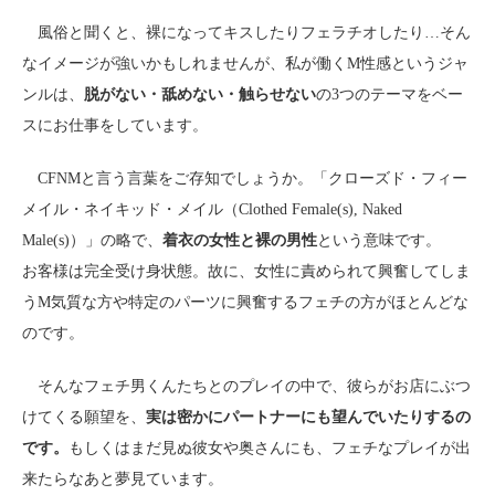
風俗と聞くと、裸になってキスしたりフェラチオしたり…そん
なイメージが強いかもしれませんが、私が働くM性感というジャ
ンルは、
脱がない・舐めない・触らせない
の3つのテーマをベー
スにお仕事をしています。
CFNMと言う言葉をご存知でしょうか。「クローズド・フィー
メイル・ネイキッド・メイル（Clothed Female(s), Naked
Male(s)）」の略で、
着衣の女性と裸の男性
という意味です。
お客様は完全受け身状態。故に、女性に責められて興奮してしま
うM気質な方や特定のパーツに興奮するフェチの方がほとんどな
のです。
そんなフェチ男くんたちとのプレイの中で、彼らがお店にぶつ
けてくる願望を、
実は密かにパートナーにも望んでいたりするの
です。
もしくはまだ見ぬ彼女や奥さんにも、フェチなプレイが出
来たらなあと夢見ています。