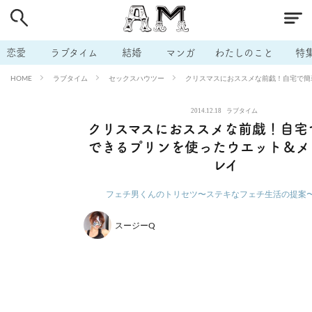
# 付き合いたい
# 男の本音
# セフレ
# 浮気
# 不倫
# 出会う方法
# マッチングアプリ
# ラブグッズ
# 体の相
恋愛
ラブタイム
結婚
マンガ
わたしのこと
特
# イケない
# ビッチの話
# エロスポット
# キャリア
ラブタイム
セックスハウツー
クリスマスにおススメな前戯！自宅で簡
HOME
# 恋愛相談
# モテテク
# セフレから本命へ
# 結婚したい
2014.12.18
ラブタイム
# セフレがほしい
# 夫婦の悩み
# おもしろライフ
クリスマスにおススメな前戯！自宅
できるプリンを使ったウエット＆メ
レイ
フェチ男くんのトリセツ〜ステキなフェチ生活の提案
スージーQ