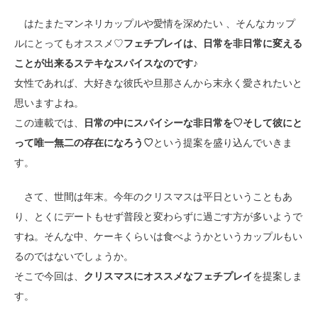
はたまたマンネリカップルや愛情を深めたい 、そんなカップ
ルにとってもオススメ♡
フェチプレイは、日常を非日常に変える
ことが出来るステキなスパイスなのです♪
女性であれば、大好きな彼氏や旦那さんから末永く愛されたいと
思いますよね。
この連載では、
日常の中にスパイシーな非日常を♡そして彼にと
って唯一無二の存在になろう♡
という提案を盛り込んでいきま
す。
さて、世間は年末。今年のクリスマスは平日ということもあ
り、とくにデートもせず普段と変わらずに過ごす方が多いようで
すね。そんな中、ケーキくらいは食べようかというカップルもい
るのではないでしょうか。
そこで今回は、
クリスマスにオススメなフェチプレイ
を提案しま
す。