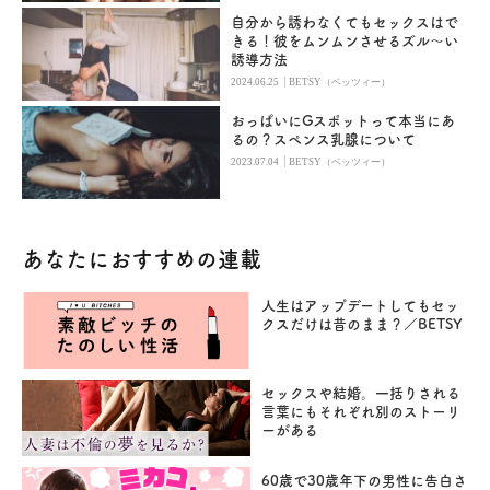
自分から誘わなくてもセックスはで
きる！彼をムンムンさせるズル～い
誘導方法
|
2024.06.25
BETSY（ベッツィー）
おっぱいにGスポットって本当にあ
るの？スペンス乳腺について
|
2023.07.04
BETSY（ベッツィー）
あなたにおすすめの連載
人生はアップデートしてもセッ
クスだけは昔のまま？／BETSY
セックスや結婚。一括りされる
言葉にもそれぞれ別のストーリ
ーがある
60歳で30歳年下の男性に告白さ