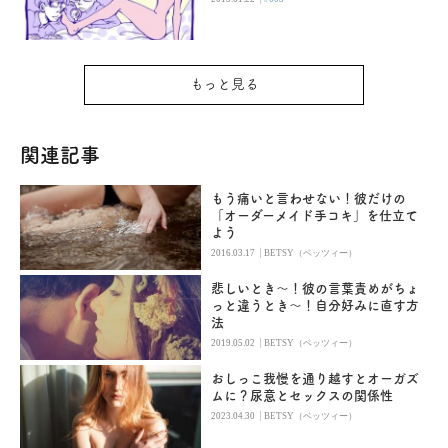
もっと見る
関連記事
もう痛いと言わせない！彼だけの
「オーダーメイド手コキ」を仕立て
よう
|
2016.03.17
BETSY（ベッツィー）
悲しいとき～！彼の言葉責めがちょ
っと違うとき～！自分好みに直す方
法
|
2019.05.02
BETSY（ベッツィー）
おしっこ我慢を通り越すとオーガズ
ムに？尿意とセックスの関係性
|
2023.04.30
BETSY（ベッツィー）