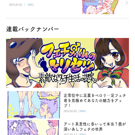
|
2015.01.01
#002
連載バックナンバー
正常位中に足裏をペロリ…足フェチ
君を見極めてあなたの魅力をアッ
プ！
|
2015.02.05
#004
アート系男性に多いって本当？奥が
深いあしフェチの世界
|
2015.01.22
#003