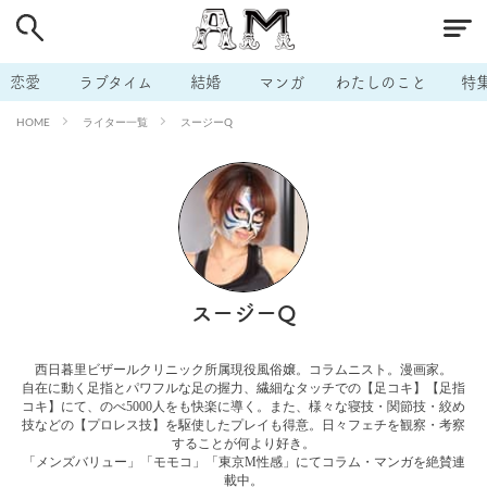
# 付き合いたい
# 男の本音
# セフレ
# 浮気
# 不倫
# 出会う方法
# マッチングアプリ
恋愛
ラブタイム
結婚
マンガ
わたしのこと
特
# ラブグッズ
# 体の相性
# イケない
ライター一覧
スージーQ
HOME
# ビッチの話
# エロスポット
# キャリア
# 恋愛相談
# モテテク
# セフレから本命へ
# 結婚したい
# セフレがほしい
# 夫婦の悩み
# おもしろライフ
スージーQ
西日暮里ビザールクリニック所属現役風俗嬢。コラムニスト。漫画家。
自在に動く足指とパワフルな足の握力、繊細なタッチでの【足コキ】【足指
コキ】にて、のべ5000人をも快楽に導く。また、様々な寝技・関節技・絞め
技などの【プロレス技】を駆使したプレイも得意。日々フェチを観察・考察
することが何より好き。
「メンズバリュー」「モモコ」「東京M性感」にてコラム・マンガを絶賛連
載中。