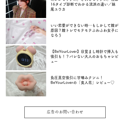
16タイプ診断でわかる流派の違い／妹
尾ユウカ
いい恋愛ができない時…もしかして膣が
原因？膣トレでモテモテふわふわ女子に
なろう
【BeYourLover】目覚まし時計で挿入も
吸引も！？バレない大人のおもちゃレビ
ュー
負圧真空吸引に甘噛みクンニ！
BeYourLoverの「食人花」レビュー♡
広告のお問い合わせ