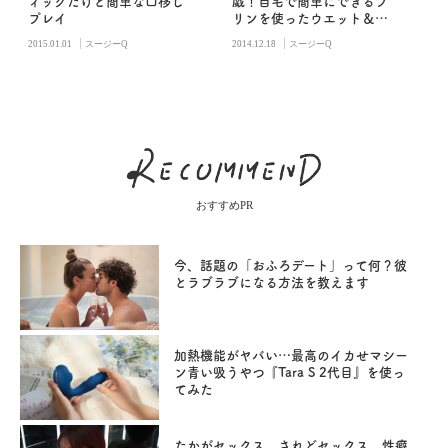
ィックだけど簡単な口移し
戯！自宅で簡単にできるプ
プレイ
リンを使ったウエット＆メ
ッシープレイ
|
|
2015.01.01
スージーQ
2014.12.18
スージーQ
おすすめPR
今、話題の「おふろデート」って何？彼
とラブラブになる方法を教えます
加熱機能がヤバい…最高のイカせマシー
ン青い吸うやつ『Tara S 2代目』を使っ
てみた
たかがセックス。されどセックス。性癖