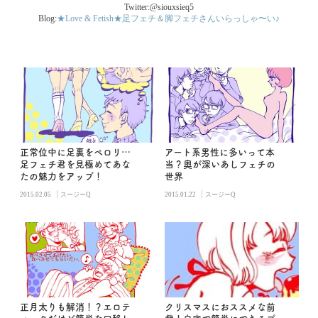
Twitter:@siouxsieq5
Blog:
★Love & Fetish★足フェチ＆脚フェチさんいらっしゃ〜い♪
正常位中に足裏をペロリ…
アート系男性に多いって本
足フェチ君を見極めてあな
当？奥が深いあしフェチの
たの魅力をアップ！
世界
|
|
2015.02.05
スージーQ
2015.01.22
スージーQ
正月太りも解消！？エロテ
クリスマスにおススメな前