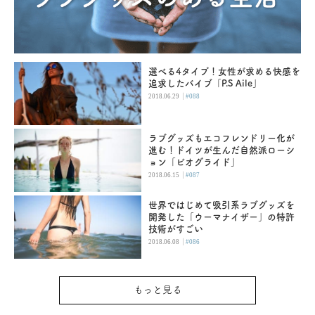
選べる4タイプ！女性が求める快感を
追求したバイブ「P.S Aile」
|
2018.06.29
#088
ラブグッズもエコフレンドリー化が
進む！ドイツが生んだ自然派ローシ
ョン「ビオグライド」
|
2018.06.15
#087
世界ではじめて吸引系ラブグッズを
開発した「ウーマナイザー」の特許
技術がすごい
|
2018.06.08
#086
もっと見る