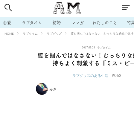
# 付き合いたい
# 男の本音
# セフレ
# 浮気
# 不倫
# 出会う方法
# マッチングアプリ
# ラブグッズ
# 体の相
恋愛
ラブタイム
結婚
マンガ
わたしのこと
特
# イケない
# ビッチの話
# エロスポット
# キャリア
ラブタイム
ラブグッズ
膣を掴んではなさない！むっちりな感触で気持
HOME
# 恋愛相談
# モテテク
# セフレから本命へ
# 結婚したい
2017.09.29
ラブタイム
# セフレがほしい
# 夫婦の悩み
# おもしろライフ
膣を掴んではなさない！むっちりな
持ちよく刺激する『ミス・ビ
#062
ラブグッズのある生活
みき