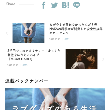
Share
なぜ今まで買わなかったんだ！元
NASAの科学者が開発した安全性抜群
のローション
|
2017.09.08
#061
2千円でこのクオリティー！ゆっくり
刺激を味わえるバイブ
「MOMOTARO」
|
2017.10.06
#063
連載バックナンバー