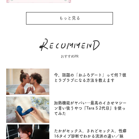
もっと見る
おすすめPR
今、話題の「おふろデート」って何？彼
とラブラブになる方法を教えます
加熱機能がヤバい…最高のイカせマシー
ン青い吸うやつ『Tara S 2代目』を使っ
てみた
たかがセックス。されどセックス。性癖
16タイプ診断でわかる流派の違い／妹