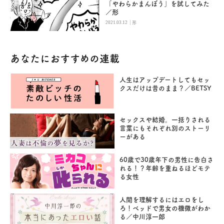
「やわらかまんぼう」を試してみた
／形
|
2021.03.12
形
あなたにおすすめの連載
人生はアップデートしてもセッ
クスだけは昔のまま？／BETSY
セックスや結婚。一括りされる
言葉にもそれぞれ別のストーリ
ーがある
60歳で30歳年下の男性に告白さ
れる！？年齢を重ねるほどモテ
る女性
人間を理解するにはエロをし
ろ！ベッドで男女の機微がわか
る／中川淳一郎