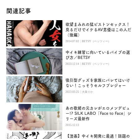
関連記事
欲望まみれの猛ピストンセックス！
見るだけでイケるAV男優はこの人だ
（後編）
|
2014.07.02
BETSY（ベッツィー）
中イキ練習に向いているバイブの選
び方／BETSY
|
2023.12.14
BETSY（ベッツィー）
吸引型グッズを家族にバレてはいけ
ない！こっそりセルフプレジャー
|
2023.03.25
大泉りか
あの歌姫の元カレがエロメンデビュ
ー!? SILK LABO「Face to Face」シ
リーズ最新作
2015.12.13
【漫画】中イキ開発に最適！話題の