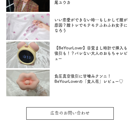
尾ユウカ
いい恋愛ができない時…もしかして膣が
原因？膣トレでモテモテふわふわ女子に
なろう
【BeYourLover】目覚まし時計で挿入も
吸引も！？バレない大人のおもちゃレビ
ュー
負圧真空吸引に甘噛みクンニ！
BeYourLoverの「食人花」レビュー♡
広告のお問い合わせ