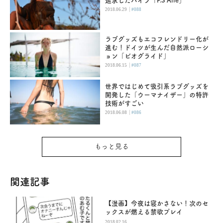
追求したバイブ「P.S Aile」
|
2018.06.29
#088
ラブグッズもエコフレンドリー化が
進む！ドイツが生んだ自然派ローシ
ョン「ビオグライド」
|
2018.06.15
#087
世界ではじめて吸引系ラブグッズを
開発した「ウーマナイザー」の特許
技術がすごい
|
2018.06.08
#086
もっと見る
関連記事
【漫画】今夜は寝かさない！次のセ
ックスが燃える禁欲プレイ
2018.02.16