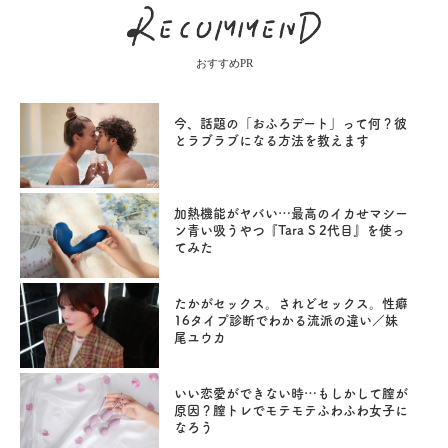
おすすめPR
今、話題の「おふろデート」って何？彼
とラブラブになる方法を教えます
加熱機能がヤバい…最高のイカせマシー
ン青い吸うやつ『Tara S 2代目』を使っ
てみた
たかがセックス。されどセックス。性癖
16タイプ診断でわかる流派の違い／妹
尾ユウカ
いい恋愛ができない時…もしかして膣が
原因？膣トレでモテモテふわふわ女子に
なろう