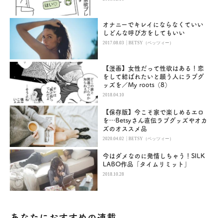
オナニーでキレイにならなくていい
しどんな呼び方をしてもいい
|
2017.08.03
BETSY（ベッツィー）
【漫画】女性だって性欲はある！恋
をして結ばれたいと願う人にラブグ
ッズを／My roots（8）
2018.04.10
【保存版】今こそ家で楽しめるエロ
を…Betsyさん直伝ラブグッズやオカ
ズのオススメ品
|
2020.04.02
BETSY（ベッツィー）
今はダメなのに発情しちゃう！SILK
LABO作品「タイムリミット」
2018.10.28
あなたにおすすめの連載