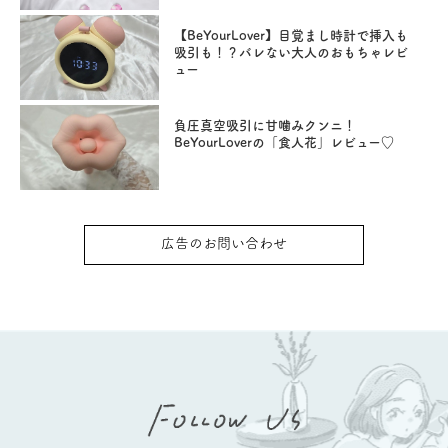
【BeYourLover】目覚まし時計で挿入も
吸引も！？バレない大人のおもちゃレビ
ュー
負圧真空吸引に甘噛みクンニ！
BeYourLoverの「食人花」レビュー♡
広告のお問い合わせ