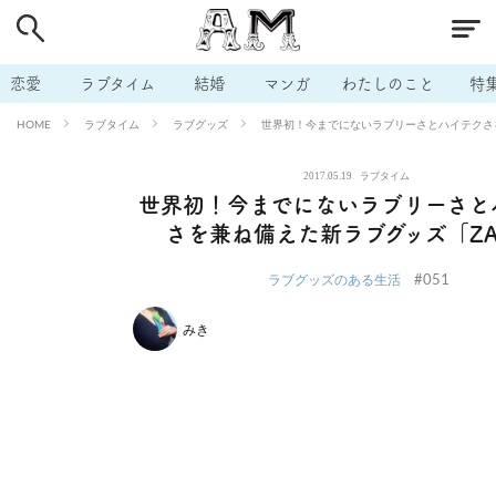
# 付き合いたい
# 男の本音
# セフレ
# 浮気
# 不倫
# 出会う方法
# マッチングアプリ
# ラブグッズ
# 体の相
恋愛
ラブタイム
結婚
マンガ
わたしのこと
特
# イケない
# ビッチの話
# エロスポット
# キャリア
ラブタイム
ラブグッズ
世界初！今までにないラブリーさとハイテクさ
HOME
# 恋愛相談
# モテテク
# セフレから本命へ
# 結婚したい
2017.05.19
ラブタイム
# セフレがほしい
# 夫婦の悩み
# おもしろライフ
世界初！今までにないラブリーさと
さを兼ね備えた新ラブグッズ「ZA
#051
ラブグッズのある生活
みき