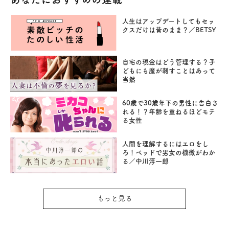
人生はアップデートしてもセッ
クスだけは昔のまま？／BETSY
自宅の現金はどう管理する？子
どもにも魔が刺すことはあって
当然
60歳で30歳年下の男性に告白さ
れる！？年齢を重ねるほどモテ
る女性
人間を理解するにはエロをし
ろ！ベッドで男女の機微がわか
る／中川淳一郎
もっと見る