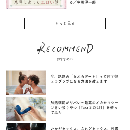
る／中川淳一郎
もっと見る
おすすめPR
今、話題の「おふろデート」って何？彼
とラブラブになる方法を教えます
加熱機能がヤバい…最高のイカせマシー
ン青い吸うやつ『Tara S 2代目』を使っ
てみた
たかがセックス。されどセックス。性癖