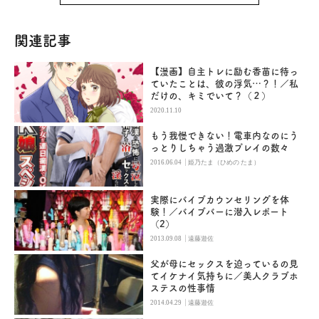
関連記事
【漫画】自主トレに励む香苗に待っ
ていたことは、彼の浮気…？！／私
だけの、キミでいて？（２）
2020.11.10
もう我慢できない！電車内なのにう
っとりしちゃう過激プレイの数々
|
2016.06.04
姫乃たま（ひめの たま）
実際にバイブカウンセリングを体
験！／バイブバーに潜入レポート
（2）
|
2013.09.08
遠藤遊佐
父が母にセックスを迫っているの見
てイケナイ気持ちに／美人クラブホ
ステスの性事情
|
2014.04.29
遠藤遊佐