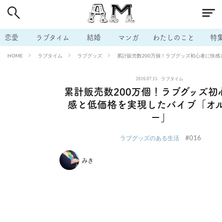
# 付き合いたい
# 男の本音
# セフレ
# 浮気
# 不倫
# 出会う方法
# マッチングアプリ
# ラブグッズ
# 体の相
恋愛
ラブタイム
結婚
マンガ
わたしのこと
特
# イケない
# ビッチの話
# エロスポット
# キャリア
ラブタイム
ラブグッズ
累計販売数200万個！ラブグッズ初心者に快
HOME
# 恋愛相談
# モテテク
# セフレから本命へ
# 結婚したい
2016.07.15
ラブタイム
# セフレがほしい
# 夫婦の悩み
# おもしろライフ
累計販売数200万個！ラブグッズ初
感と低価格を実現したバイブ「オ
ー」
#016
ラブグッズのある生活
みき