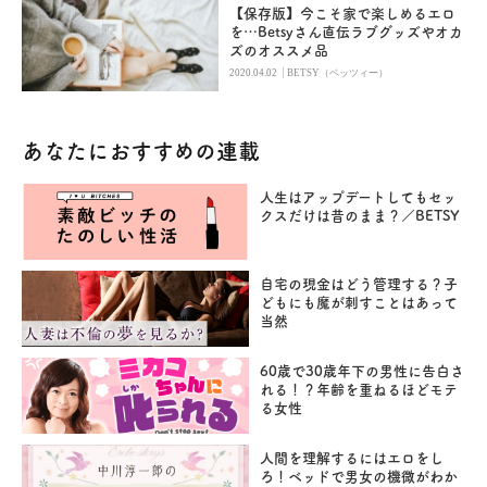
【保存版】今こそ家で楽しめるエロ
を…Betsyさん直伝ラブグッズやオカ
ズのオススメ品
|
2020.04.02
BETSY（ベッツィー）
あなたにおすすめの連載
人生はアップデートしてもセッ
クスだけは昔のまま？／BETSY
自宅の現金はどう管理する？子
どもにも魔が刺すことはあって
当然
60歳で30歳年下の男性に告白さ
れる！？年齢を重ねるほどモテ
る女性
人間を理解するにはエロをし
ろ！ベッドで男女の機微がわか