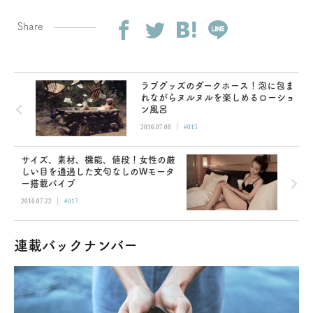
Share
ラブグッズのダークホース！泡に包ま
れながらヌルヌルを楽しめるローショ
ン風呂
|
2016.07.08
#015
サイズ、素材、機能、値段！女性の厳
しい目を通過した文句なしのWモータ
ー搭載バイブ
|
2016.07.22
#017
連載バックナンバー