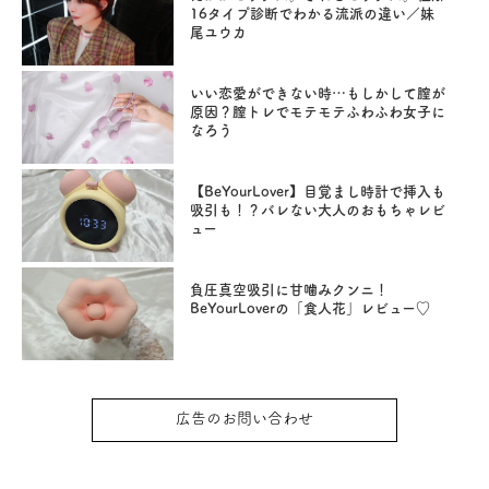
16タイプ診断でわかる流派の違い／妹
尾ユウカ
いい恋愛ができない時…もしかして膣が
原因？膣トレでモテモテふわふわ女子に
なろう
【BeYourLover】目覚まし時計で挿入も
吸引も！？バレない大人のおもちゃレビ
ュー
負圧真空吸引に甘噛みクンニ！
BeYourLoverの「食人花」レビュー♡
広告のお問い合わせ