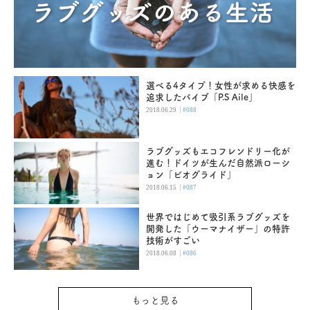
選べる4タイプ！女性が求める快感を
追求したバイブ「P.S Aile」
|
2018.06.29
#088
ラブグッズもエコフレンドリー化が
進む！ドイツが生んだ自然派ローシ
ョン「ビオグライド」
|
2018.06.15
#087
世界ではじめて吸引系ラブグッズを
開発した「ウーマナイザー」の特許
技術がすごい
|
2018.06.08
#086
もっと見る