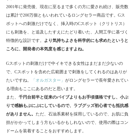
2001年に発売後、現在に至るまで多くの方に愛され続け、販売数
は累計で200万個ともいわれているロングセラー商品です。Gス
ポットへの刺激だけでなく、挿入時のCスポット（クリトリス）
にも刺激を、と追及したすえにたどり着いた、人間工学に基づく
特徴的な設計です。
より気持ちよさを科学的にも求めたというと
ころに、開発者の本気度を感じますよね。
Gスポットの刺激だけで中イキできる女性はまだまだ少ないの
で、Cスポットを含めた広範囲まで刺激をしてくれるのはありが
たいですね。
「オルガスター」
がロングセラーで長年愛されてい
る理由もここにあるのだと思います。
また、
千円台前半と従来のバイブよりもお手頃価格ですし、小ぶ
りで感触もぷにぷにしているので、ラブグッズ初心者でも抵抗感
がありません。
ただ、石油系素材を採用しているので、お肌に負
担がかかってしまう方もいるかもしれないので、使用の際はコン
ドームを装着することをおすすめします。