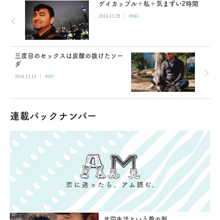
ゲイカップル＋私＋気まずい2時間
|
2016.11.29
#065
三度目のセックスは炭酸の抜けたソー
ダ
|
2016.12.12
#067
連載バックナンバー
共同生活という愛の形