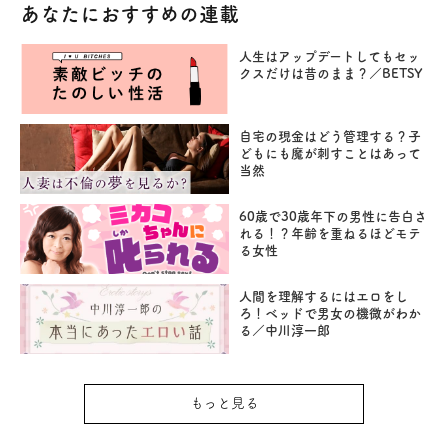
あなたにおすすめの連載
人生はアップデートしてもセッ
クスだけは昔のまま？／BETSY
自宅の現金はどう管理する？子
どもにも魔が刺すことはあって
当然
60歳で30歳年下の男性に告白さ
れる！？年齢を重ねるほどモテ
る女性
人間を理解するにはエロをし
ろ！ベッドで男女の機微がわか
る／中川淳一郎
もっと見る