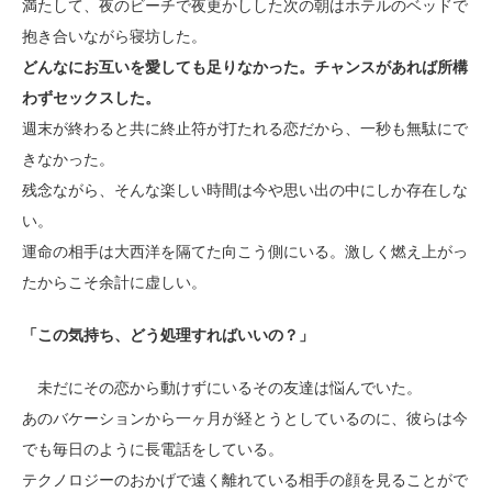
満たして、夜のビーチで夜更かしした次の朝はホテルのベッドで
抱き合いながら寝坊した。
どんなにお互いを愛しても足りなかった。チャンスがあれば所構
わずセックスした。
週末が終わると共に終止符が打たれる恋だから、一秒も無駄にで
きなかった。
残念ながら、そんな楽しい時間は今や思い出の中にしか存在しな
い。
運命の相手は大西洋を隔てた向こう側にいる。激しく燃え上がっ
たからこそ余計に虚しい。
「この気持ち、どう処理すればいいの？」
未だにその恋から動けずにいるその友達は悩んでいた。
あのバケーションから一ヶ月が経とうとしているのに、彼らは今
でも毎日のように長電話をしている。
テクノロジーのおかげで遠く離れている相手の顔を見ることがで