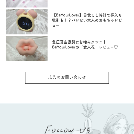
【BeYourLover】目覚まし時計で挿入も
吸引も！？バレない大人のおもちゃレビ
ュー
負圧真空吸引に甘噛みクンニ！
BeYourLoverの「食人花」レビュー♡
広告のお問い合わせ