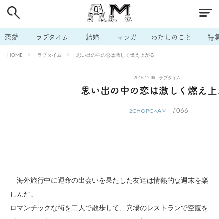
# 付き合いたい
# 男の本音
# セフレ
# 浮気
# 不倫
# 出会う方法
# マッチングアプリ
# ラブグッズ
# 体の相
恋愛
ラブタイム
結婚
マンガ
わたしのこと
特
# イケない
# ビッチの話
# エロスポット
# キャリア
ラブタイム
思い出の中の恋は激しく燃え上がる
HOME
# 恋愛相談
# モテテク
# セフレから本命へ
# 結婚したい
2016.12.06
ラブタイム
# セフレがほしい
# 夫婦の悩み
# おもしろライフ
思い出の中の恋は激しく燃え上
#066
2CHOPO×AM
海外旅行中に運命の出会いを果たした友達は情熱的な週末を楽
しんだ。
ロマンチックな街を二人で散歩して、穴場のレストランで空腹を