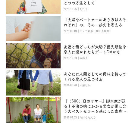
とつの方法として
|
2021.10.26
あたそ
「夫婦やパートナーのあり方は人そ
れぞれ」の、その一歩先を考える
|
2021.06.19
チェコ好き（和田真里奈）
友達と俺どっちが大切？優先順位を
恋人に聞かれたらデートDVかも
|
2025.12.03
荻尚子
あなたに人間としての興味を持って
くれる恋人の見つけ方
|
2026.03.20
大泉りか
『（500）日のサマー』脚本家が送
る！不治の病にかかる男女が愛し合
う大ベストセラーを基にした青春ロ
マンス『きっと、星のせいじゃな
|
2015.03.03
たけうちんぐ
い』