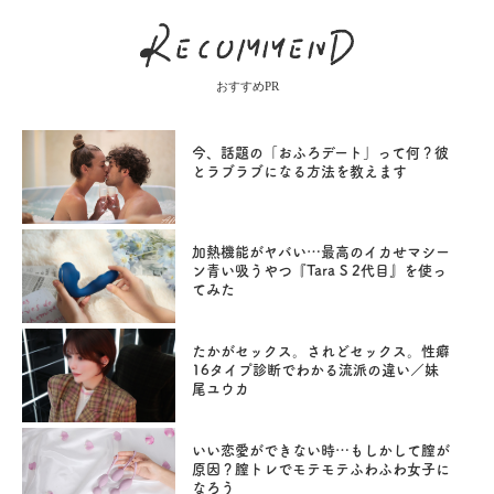
おすすめPR
今、話題の「おふろデート」って何？彼
とラブラブになる方法を教えます
加熱機能がヤバい…最高のイカせマシー
ン青い吸うやつ『Tara S 2代目』を使っ
てみた
たかがセックス。されどセックス。性癖
16タイプ診断でわかる流派の違い／妹
尾ユウカ
いい恋愛ができない時…もしかして膣が
原因？膣トレでモテモテふわふわ女子に
なろう