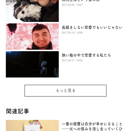
|
2017.05.01
#087
長続きしない恋愛でもいいじゃない
|
2017.04.24
#086
狭い箱の中で恋愛する私たち
|
2017.04.17
#085
もっと見る
関連記事
一番の復讐は自分が幸せになること
――父への恨みを消し去っていくひ