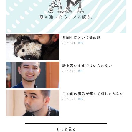
共同生活という愛の形
|
2017.05.01
#087
誰も若いままではいられない
|
2017.04.03
#083
目の前の痛みが怖くて別れられない
|
2017.03.27
#082
もっと見る