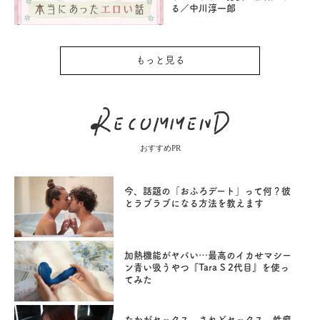
る／中川淳一郎
もっと見る
おすすめPR
今、話題の「おふろデート」って何？彼
とラブラブになる方法を教えます
加熱機能がヤバい…最高のイカせマシー
ン青い吸うやつ『Tara S 2代目』を使っ
てみた
たかがセックス。されどセックス。性癖