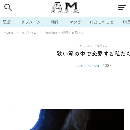
# 付き合いたい
# 男の本音
# セフレ
# 浮気
# 不倫
# 出会う方法
# マッチングアプリ
# ラブグッズ
# 体の相
恋愛
ラブタイム
結婚
マンガ
わたしのこと
特
# イケない
# ビッチの話
# エロスポット
# キャリア
ラブタイム
狭い箱の中で恋愛する私たち
HOME
# 恋愛相談
# モテテク
# セフレから本命へ
# 結婚したい
2017.04.17
ラブタイム
# セフレがほしい
# 夫婦の悩み
# おもしろライフ
狭い箱の中で恋愛する私た
#085
2CHOPO×AM