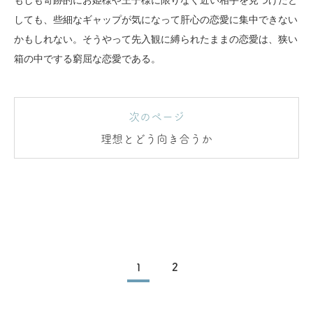
もしも奇跡的にお姫様や王子様に限りなく近い相手を見つけたと
しても、些細なギャップが気になって肝心の恋愛に集中できない
かもしれない。そうやって先入観に縛られたままの恋愛は、狭い
箱の中でする窮屈な恋愛である。
次のページ
理想とどう向き合うか
1
2