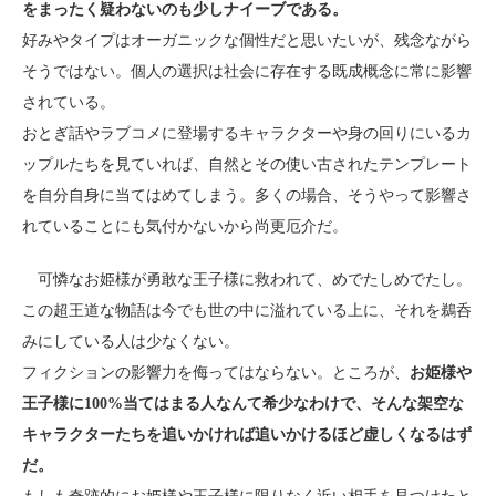
をまったく疑わないのも少しナイーブである。
好みやタイプはオーガニックな個性だと思いたいが、残念ながら
そうではない。個人の選択は社会に存在する既成概念に常に影響
されている。
おとぎ話やラブコメに登場するキャラクターや身の回りにいるカ
ップルたちを見ていれば、自然とその使い古されたテンプレート
を自分自身に当てはめてしまう。多くの場合、そうやって影響さ
れていることにも気付かないから尚更厄介だ。
可憐なお姫様が勇敢な王子様に救われて、めでたしめでたし。
この超王道な物語は今でも世の中に溢れている上に、それを鵜呑
みにしている人は少なくない。
フィクションの影響力を侮ってはならない。ところが、
お姫様や
王子様に100%当てはまる人なんて希少なわけで、そんな架空な
キャラクターたちを追いかければ追いかけるほど虚しくなるはず
だ。