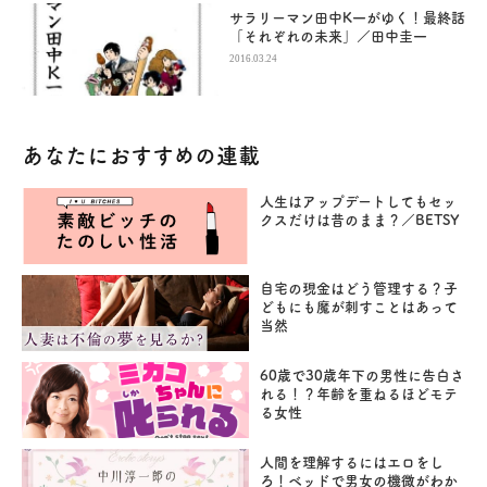
サラリーマン田中K一がゆく！最終話
「それぞれの未来」／田中圭一
2016.03.24
あなたにおすすめの連載
人生はアップデートしてもセッ
クスだけは昔のまま？／BETSY
自宅の現金はどう管理する？子
どもにも魔が刺すことはあって
当然
60歳で30歳年下の男性に告白さ
れる！？年齢を重ねるほどモテ
る女性
人間を理解するにはエロをし
ろ！ベッドで男女の機微がわか