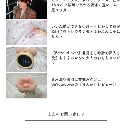
16タイプ診断でわかる流派の違い／妹
尾ユウカ
いい恋愛ができない時…もしかして膣が
原因？膣トレでモテモテふわふわ女子に
なろう
【BeYourLover】目覚まし時計で挿入も
吸引も！？バレない大人のおもちゃレビ
ュー
負圧真空吸引に甘噛みクンニ！
BeYourLoverの「食人花」レビュー♡
広告のお問い合わせ