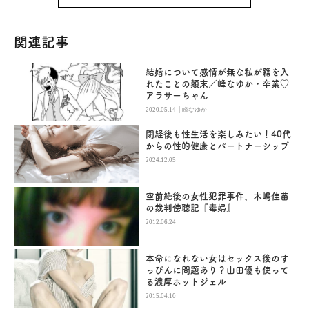
関連記事
結婚について感情が無な私が籍を入
れたことの顛末／峰なゆか・卒業♡
アラサーちゃん
|
2020.05.14
峰なゆか
閉経後も性生活を楽しみたい！40代
からの性的健康とパートナーシップ
2024.12.05
空前絶後の女性犯罪事件、木嶋佳苗
の裁判傍聴記『毒婦』
2012.06.24
本命になれない女はセックス後のす
っぴんに問題あり？山田優も使って
る濃厚ホットジェル
2015.04.10