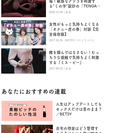
場！敏感なアソコを刺激す
る“くの字”設計の「TENGA
Delta」
|
2016.11.04
みき
女性がもっと気持ちよくなる
「オナニー虎の巻」対談【完
全保存版】
|
2017.10.26
BETSY（ベッツィー）
膣を掴んではなさない！むっ
ちりな感触で気持ちよく刺激
する『ミス・ビー』
|
2017.09.29
みき
あなたにおすすめの連載
人生はアップデートしても
セックスだけは昔のまま？
／BETSY
自宅の現金はどう管理す