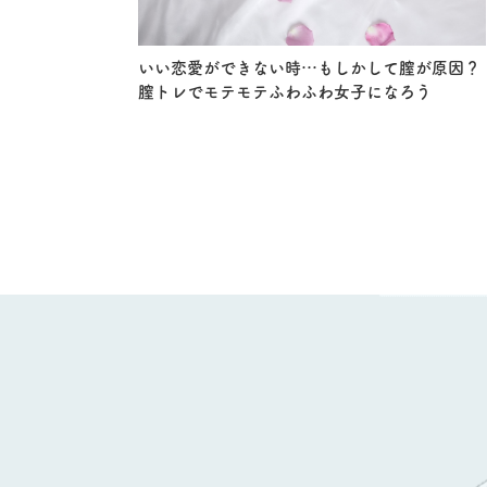
いい恋愛ができない時…もしかして膣が原因？
膣トレでモテモテふわふわ女子になろう