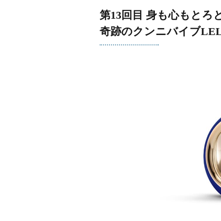
第13回目 身も心もと
奇跡のクンニバイブLEL