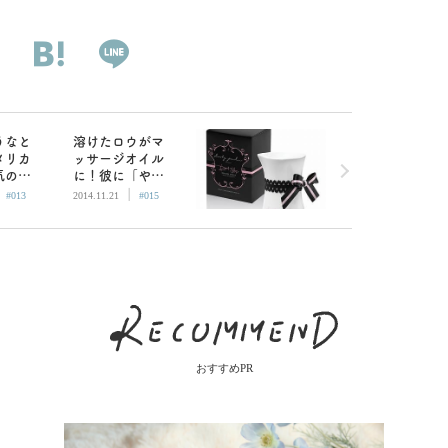
うなと
溶けたロウがマ
メリカ
ッサージオイル
気のロ
に！彼に「やめ
|
|
ないで…」と懇
#013
2014.11.21
#015
願される魅惑の
SMプレイ
おすすめPR