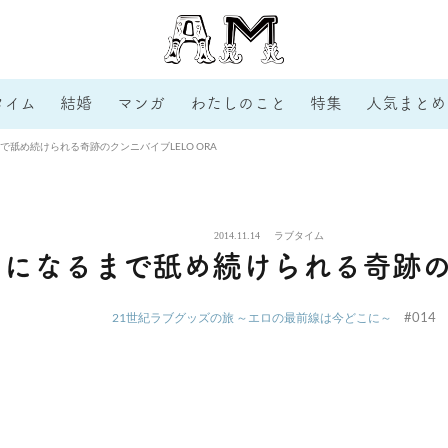
タイム
結婚
マンガ
わたしのこと
特集
人気まとめ
舐め続けられる奇跡のクンニバイブLELO ORA
2014.11.14
ラブタイム
になるまで舐め続けられる奇跡のク
#014
21世紀ラブグッズの旅 ～エロの最前線は今どこに～