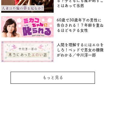
る？子どもにも魔が刺すこ
とはあって当然
60歳で30歳年下の男性に
告白される！？年齢を重ね
るほどモテる女性
人間を理解するにはエロを
しろ！ベッドで男女の機微
がわかる／中川淳一郎
もっと見る