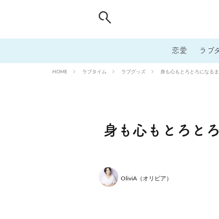
恋愛
ラブ
ラブタイム
ラブグッズ
身も心もとろとろになるまで
HOME
身も心もとろとろ
OliviA（オリビア）