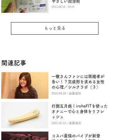
やさしい潤滑剤
|
2015.06.14
#044
もっと見る
関連記事
一徹さんファンには既婚者が
多い！？完成形を求める女性
の心理／シルクラボ（３）
|
2016.04.26
遠藤遊佐
打倒五月病！irohaFITを使った
オナニーで心と身体をリフレ
ッシュ
|
2015.05.22
遠藤遊佐
コスパ最強のバイブが新登