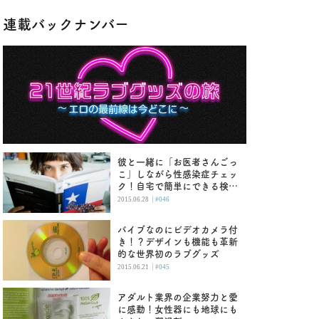
連載バックナンバー
彼と一緒に「お医者さんごっ
こ」しながら性感染症チェッ
ク！自宅で簡単にできる検査
キット
|
2015.06.28
#046
バイブなのにビデオカメラ付
き！？デザインも機能も革新
的な世界初のラブグッズ
|
2015.06.21
#045
アダルト業界の企業努力と愛
に感動！女性器にも地球にも