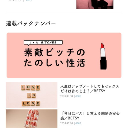
2014.02.26
#021
連載バックナンバー
人生はアップデートしてもセックス
だけは昔のまま？／BETSY
|
2026.07.30
#606
「今日はパス」と言える関係の安心
感／BETSY
|
2026.07.16
#605