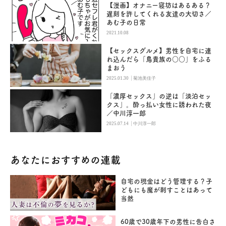
【漫画】オナニー寝坊はあるある？
遅刻を許してくれる友達の大切さ／
あむ子の日常
2021.10.08
【セックスグルメ】男性を自宅に連
れ込んだら「鳥貴族の○○」をふる
まおう
|
2025.01.30
菊池美佳子
「濃厚セックス」の逆は「淡泊セッ
クス」。酔っ払い女性に誘われた夜
／中川淳一郎
|
2025.07.14
中川淳一郎
あなたにおすすめの連載
自宅の現金はどう管理する？子
どもにも魔が刺すことはあって
当然
60歳で30歳年下の男性に告白さ