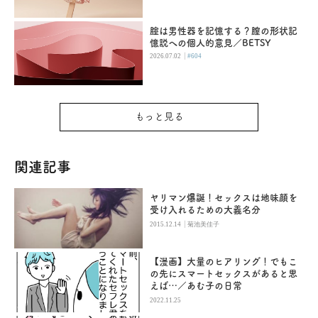
腟は男性器を記憶する？膣の形状記
憶説への個人的意見／BETSY
|
2026.07.02
#604
もっと見る
関連記事
ヤリマン爆誕！セックスは地味顔を
受け入れるための大義名分
|
2015.12.14
菊池美佳子
【漫画】大量のヒアリング！でもこ
の先にスマートセックスがあると思
えば…／あむ子の日常
2022.11.25