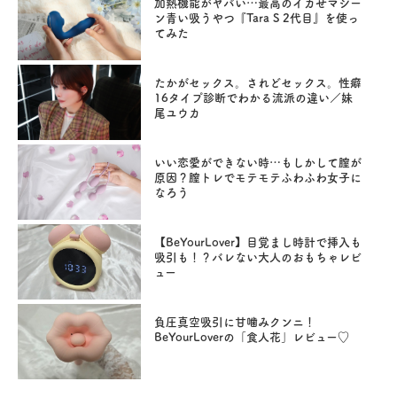
加熱機能がヤバい…最高のイカせマシー
ン青い吸うやつ『Tara S 2代目』を使っ
てみた
たかがセックス。されどセックス。性癖
16タイプ診断でわかる流派の違い／妹
尾ユウカ
いい恋愛ができない時…もしかして膣が
原因？膣トレでモテモテふわふわ女子に
なろう
【BeYourLover】目覚まし時計で挿入も
吸引も！？バレない大人のおもちゃレビ
ュー
負圧真空吸引に甘噛みクンニ！
BeYourLoverの「食人花」レビュー♡