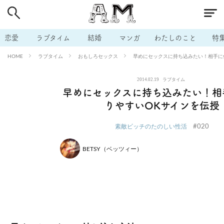
# 付き合いたい
# 男の本音
# セフレ
# 浮気
# 不倫
# 出会う方法
# マッチングアプリ
# ラブグッズ
# 体の相
恋愛
ラブタイム
結婚
マンガ
わたしのこと
特
# イケない
# ビッチの話
# エロスポット
# キャリア
ラブタイム
おもしろセックス
早めにセックスに持ち込みたい！相手に
HOME
# 恋愛相談
# モテテク
# セフレから本命へ
# 結婚したい
2014.02.19
ラブタイム
# セフレがほしい
# 夫婦の悩み
# おもしろライフ
早めにセックスに持ち込みたい！相
りやすいOKサインを伝授
#020
素敵ビッチのたのしい性活
BETSY（ベッツィー）