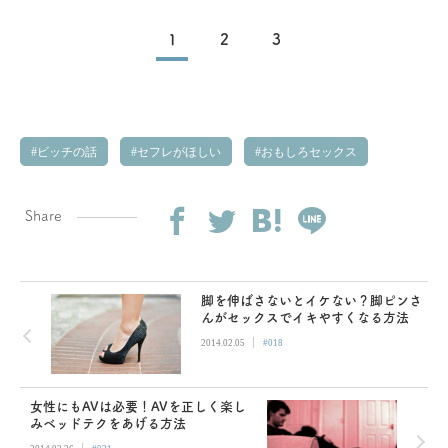
1
2
3
ビッチの話
セフレがほしい
おもしろセックス
Share
脚を伸ばさないとイケない？脚ピンさ
んがセックスでイキやすくなる方法
|
2014.02.05
#018
女性にもAVは必要！AVを正しく楽し
みベッドテクをあげる方法
|