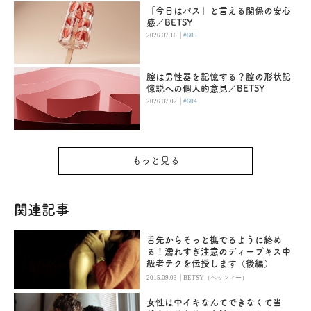
「今日はパス」と言える関係の安心
感／BETSY
|
2026.07.16
#605
腟は男性器を記憶する？膣の形状記
憶説への個人的意見／BETSY
|
2026.07.02
#604
もっと見る
関連記事
舌先からそっと撫でるように絡め
る！濡れすぎ注意のディープキス中
級者テクを伝授します（後編）
|
2015.09.03
BETSY（ベッツィー）
女性は中イキなんてできなくて当