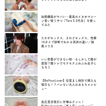
加熱機能がヤバい…最高のイカせマシー
ン青い吸うやつ『Tara S 2代目』を使っ
てみた
たかがセックス。されどセックス。性癖
16タイプ診断でわかる流派の違い／妹
尾ユウカ
いい恋愛ができない時…もしかして膣が
原因？膣トレでモテモテふわふわ女子に
なろう
【BeYourLover】目覚まし時計で挿入も
吸引も！？バレない大人のおもちゃレビ
ュー
負圧真空吸引に甘噛みクンニ！
BeYourLoverの「食人花」レビュー♡