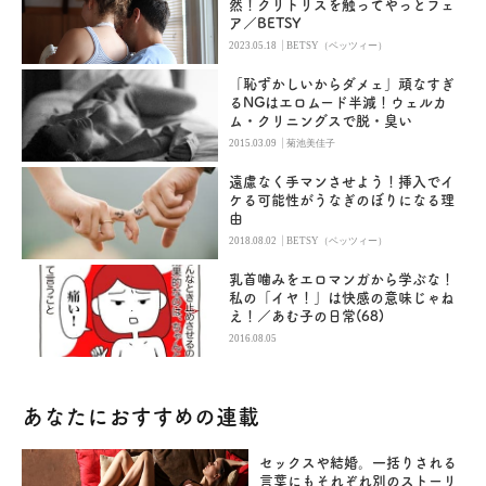
然！クリトリスを触ってやっとフェ
ア／BETSY
|
2023.05.18
BETSY（ベッツィー）
「恥ずかしいからダメェ」頑なすぎ
るNGはエロムード半減！ウェルカ
ム・クリニングスで脱・臭い
|
2015.03.09
菊池美佳子
遠慮なく手マンさせよう！挿入でイ
ケる可能性がうなぎのぼりになる理
由
|
2018.08.02
BETSY（ベッツィー）
乳首噛みをエロマンガから学ぶな！
私の「イヤ！」は快感の意味じゃね
え！／あむ子の日常(68)
2016.08.05
あなたにおすすめの連載
セックスや結婚。一括りされる
言葉にもそれぞれ別のストーリ