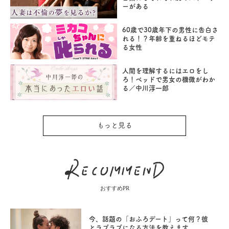
ーがある
60歳で30歳年下の男性に告白さ
れる！？年齢を重ねるほどモテ
る女性
人間を理解するにはエロをし
ろ！ベッドで男女の機微がわか
る／中川淳一郎
もっと見る
おすすめPR
今、話題の「おふろデート」って何？彼
とラブラブになる方法を教えます