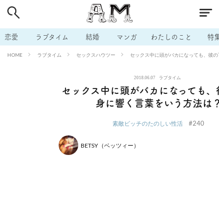
# 付き合いたい
# 男の本音
# セフレ
# 浮気
# 不倫
# 出会う方法
# マッチングアプリ
# ラブグッズ
# 体の相
恋愛
ラブタイム
結婚
マンガ
わたしのこと
特
# イケない
# ビッチの話
# エロスポット
# キャリア
ラブタイム
セックスハウツー
セックス中に頭がバカになっても、彼の
HOME
# 恋愛相談
# モテテク
# セフレから本命へ
# 結婚したい
2018.06.07
ラブタイム
# セフレがほしい
# 夫婦の悩み
# おもしろライフ
セックス中に頭がバカになっても、
身に響く言葉をいう方法は
#240
素敵ビッチのたのしい性活
BETSY（ベッツィー）