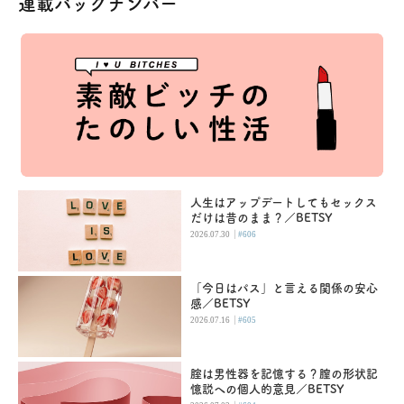
連載バックナンバー
人生はアップデートしてもセックス
だけは昔のまま？／BETSY
|
2026.07.30
#606
「今日はパス」と言える関係の安心
感／BETSY
|
2026.07.16
#605
腟は男性器を記憶する？膣の形状記
憶説への個人的意見／BETSY