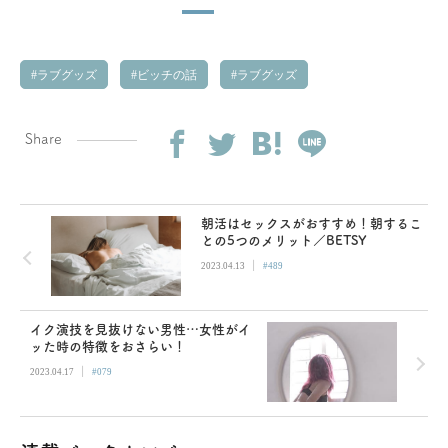
ラブグッズ
ビッチの話
ラブグッズ
Share
朝活はセックスがおすすめ！朝するこ
との5つのメリット／BETSY
|
2023.04.13
#489
イク演技を見抜けない男性…女性がイ
ッた時の特徴をおさらい！
|
2023.04.17
#079