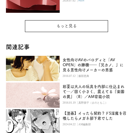
|
2026.07.02
#604
もっと見る
関連記事
女性向けAVのパロディと「AV
OPEN」の勝機――『兄カノ。』に
見る男性向けメーカーの思惑
|
2016.07.12
服部恵典
彩夏は大人の玩具を内部に仕込まれ
て…／固く小さく、震えてる『楽園
の罠』（8）／AM官能小説
|
2016.01.19
真野朋子（まのともこ）
【漫画】イったら契約？ドS淫魔を召
喚したらメガネ部下君でした
|
2024.04.22
AM編集部