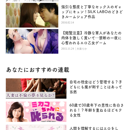
強引な態度と丁寧なセックスのギャ
ップにキュン！SILK LABOのどきど
きルームシェア作品
2016.02.14
【閲覧注意】冷静な軍人があなたの
肉体を激しく貫いて…禁断の一夜に
心奪われるエロ乙女ゲーム
|
2015.11.24
大泉りか
あなたにおすすめの連載
自宅の現金はどう管理する？子
どもにも魔が刺すことはあって
当然
60歳で30歳年下の男性に告白さ
れる！？年齢を重ねるほどモテ
る女性
人間を理解するにはエロをし