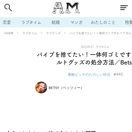
# 付き合いたい
# 男の本音
# セフレ
# 浮気
# 不倫
# 出会う方法
# マッチングアプリ
# ラブグッズ
# 体の相
恋愛
ラブタイム
結婚
マンガ
わたしのこと
特
# イケない
# ビッチの話
# エロスポット
# キャリア
ラブタイム
ラブグッズ
バイブを捨てたい！一体何ゴミですか？アダルト
HOME
# 恋愛相談
# モテテク
# セフレから本命へ
# 結婚したい
2023.04.17
ラブタイム
# セフレがほしい
# 夫婦の悩み
# おもしろライフ
バイブを捨てたい！一体何ゴミです
ルトグッズの処分方法／Bets
#445
素敵ビッチのたのしい性活
BETSY（ベッツィー）