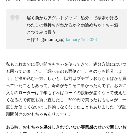
届く前からアダルトグッズ 処分 で検索かける
わたしの気持ちがわかるか？勿論めちゃくちゃ酒
とつまみは貰う
— ぽ！ (@mumu_cp)
January 15, 2023
私もこれまでに長い間おもちゃを使ってきて、処分方法にはいつ
も困っていました。「調べるのも面倒だし、そのうち処分しよ
う」と溜め込む一方。しかも、以前はプチプラおもちゃばかり買
っていたこともあって、寿命がそこそこ早かったんです。お気に
入りのローターは半年もすればコードの接触が悪くなって使えな
くなるので何度も買い直したし、5000円で買ったおもちゃが、一
度しか使ってないのに作動しなくなったこともありました（保証
期間付きのおもちゃもあります）。
ある時、
おもちゃを処分しきれていない罪悪感のせいで新しいお