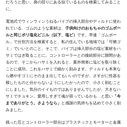
だろうと思い、身の回りにある似ているものを検索してみること
に。
電池式でウィンウィンうねるバイブの挿入部分やディルドに使わ
れている、ゴムのような素材は、
子供向けのおもちゃのゴムボー
ルと同じポリ塩化ビニル（以下、塩ビ）
です。早速「ゴムボー
ル」で分別方法を検索すると、私の住んでいる地域では「可燃ゴ
ミ」でいいとのこと。そこで、バイブは挿入部分の塩ビ素材をハ
サミではぎ取ることに。コントローラーとの接続部分に隙間があ
るので、そこからハサミを入れると、案外簡単に塩ビを取り除く
ことに成功。これをハサミで細かく刻みます。ディルドも本来な
ら燃やすゴミにそのまま出してもいいのですが、さすがに性器を
模したものと分からないようにしたかったので、小さく刻むこと
にしました。気分のイイものではありませんでしたが、大きなハ
サミでチョキン。愛用しすぎて魂が宿っているかも…と思い
「今
までありがとう。さようなら」
と感謝の気持ちを込めて小さく刻
みました。
残った芯とコントローラー部分はプラスチックとモーターと金属