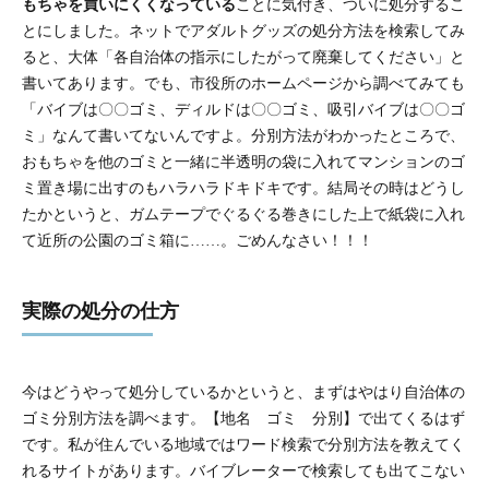
もちゃを買いにくくなっている
ことに気付き、ついに処分するこ
とにしました。ネットでアダルトグッズの処分方法を検索してみ
ると、大体「各自治体の指示にしたがって廃棄してください」と
書いてあります。でも、市役所のホームページから調べてみても
「バイブは〇〇ゴミ、ディルドは〇〇ゴミ、吸引バイブは〇〇ゴ
ミ」なんて書いてないんですよ。分別方法がわかったところで、
おもちゃを他のゴミと一緒に半透明の袋に入れてマンションのゴ
ミ置き場に出すのもハラハラドキドキです。結局その時はどうし
たかというと、ガムテープでぐるぐる巻きにした上で紙袋に入れ
て近所の公園のゴミ箱に……。ごめんなさい！！！
実際の処分の仕方
今はどうやって処分しているかというと、まずはやはり自治体の
ゴミ分別方法を調べます。【地名 ゴミ 分別】で出てくるはず
です。私が住んでいる地域ではワード検索で分別方法を教えてく
れるサイトがあります。バイブレーターで検索しても出てこない