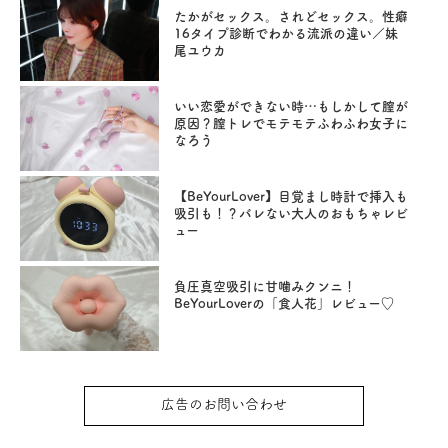
たかがセックス。されどセックス。性癖
16タイプ診断でわかる流派の違い／妹
尾ユウカ
いい恋愛ができない時…もしかして膣が
原因？膣トレでモテモテふわふわ女子に
なろう
【BeYourLover】目覚まし時計で挿入も
吸引も！？バレない大人のおもちゃレビ
ュー
負圧真空吸引に甘噛みクンニ！
BeYourLoverの「食人花」レビュー♡
広告のお問い合わせ