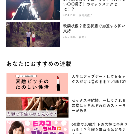
い○○男子」のセックステクと
は！？
|
2014.01.06
菊池美佳子
軟禁状態？密室状態で加速する怖い
束縛
|
2025.08.07
荻尚子
あなたにおすすめの連載
人生はアップデートしてもセッ
クスだけは昔のまま？／BETSY
セックスや結婚。一括りされる
言葉にもそれぞれ別のストーリ
ーがある
60歳で30歳年下の男性に告白さ
れる！？年齢を重ねるほどモテ