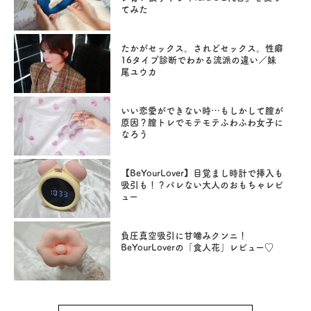
てみた
たかがセックス。されどセックス。性癖
16タイプ診断でわかる流派の違い／妹
尾ユウカ
いい恋愛ができない時…もしかして膣が
原因？膣トレでモテモテふわふわ女子に
なろう
【BeYourLover】目覚まし時計で挿入も
吸引も！？バレない大人のおもちゃレビ
ュー
負圧真空吸引に甘噛みクンニ！
BeYourLoverの「食人花」レビュー♡