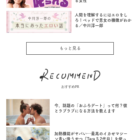
る女性
人間を理解するにはエロをし
ろ！ベッドで男女の機微がわか
る／中川淳一郎
もっと見る
おすすめPR
今、話題の「おふろデート」って何？彼
とラブラブになる方法を教えます
加熱機能がヤバい…最高のイカせマシー
ン青い吸うやつ『Tara S 2代目』を使っ