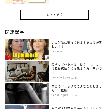
もっと見る
関連記事
男の浮気に黙って耐える妻の方が正
しい！？
2012.08.23
結婚している人を「好き」に。これ
は恋愛感情？でも伝えられず辛いで
す
|
2022.04.21
ものすごい愛
失恋のショックでこんなことしまし
た！（後編）
|
2013.02.18
福田フクスケ
女の股も財布も開かせる！「売れな