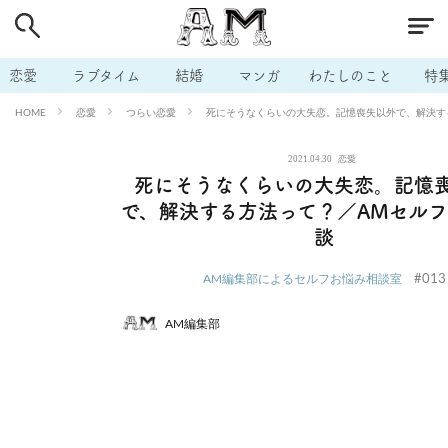
# 付き合いたい
# 男の本音
# セフレ
# 浮気
# 不倫
# 出会う方法
# マッチングアプリ
# ラブグッズ
# 体の相
恋愛
ラブタイム
結婚
マンガ
わたしのこと
特
# イケない
# ビッチの話
# エロスポット
# キャリア
恋愛
つらい恋愛
死にそうなくらいの大失恋。記憶喪失以外で、解決す
HOME
# 恋愛相談
# モテテク
# セフレから本命へ
# 結婚したい
2021.04.30
恋愛
# セフレがほしい
# 夫婦の悩み
# おもしろライフ
死にそうなくらいの大失恋。記憶
で、解決する方法って？／AMセル
談
#013
AM編集部によるセルフお悩み相談室
AM編集部