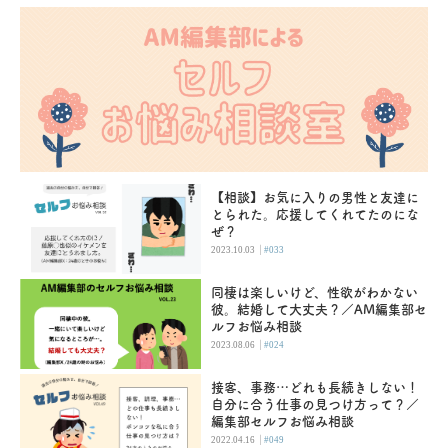
【相談】お気に入りの男性と友達に
とられた。応援してくれてたのにな
ぜ？
|
2023.10.03
#033
同棲は楽しいけど、性欲がわかない
彼。結婚して大丈夫？／AM編集部セ
ルフお悩み相談
|
2023.08.06
#024
接客、事務…どれも長続きしない！
自分に合う仕事の見つけ方って？／
編集部セルフお悩み相談
|
2022.04.16
#049