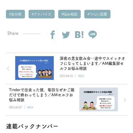
女分析
アドバイス
悩み相談
つらい恋愛
Share
深夜の男女飲み会…途中でスイッチオ
フになってしまいます／AM編集部セ
ルフお悩み相談
|
2021.04.23
#012
Tinderで出会った彼。毎回なぜかご飯
だけで終わってしまう／AMセルフお
悩み相談
|
2021.05.07
#014
連載バックナンバー