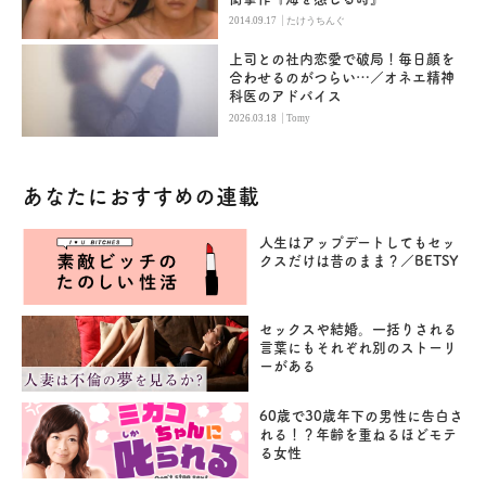
|
2014.09.17
たけうちんぐ
上司との社内恋愛で破局！毎日顔を
合わせるのがつらい…／オネエ精神
科医のアドバイス
|
2026.03.18
Tomy
あなたにおすすめの連載
人生はアップデートしてもセッ
クスだけは昔のまま？／BETSY
セックスや結婚。一括りされる
言葉にもそれぞれ別のストーリ
ーがある
60歳で30歳年下の男性に告白さ
れる！？年齢を重ねるほどモテ
る女性