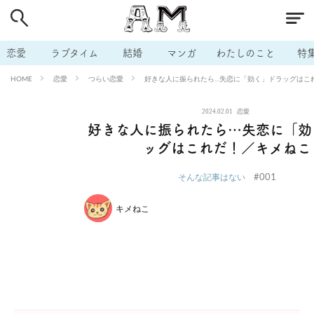
# 付き合いたい
# 男の本音
# セフレ
# 浮気
# 不倫
# 出会う方法
# マッチングアプリ
# ラブグッズ
# 体の相
恋愛
ラブタイム
結婚
マンガ
わたしのこと
特
# イケない
# ビッチの話
# エロスポット
# キャリア
恋愛
つらい恋愛
好きな人に振られたら…失恋に「効く」ドラッグはこ
HOME
# 恋愛相談
# モテテク
# セフレから本命へ
# 結婚したい
2024.02.01
恋愛
# セフレがほしい
# 夫婦の悩み
# おもしろライフ
好きな人に振られたら…失恋に「効
ッグはこれだ！／キメねこ
#001
そんな記事はない
キメねこ