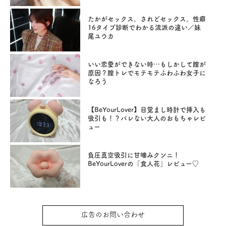
たかがセックス。されどセックス。性癖
16タイプ診断でわかる流派の違い／妹
尾ユウカ
いい恋愛ができない時…もしかして膣が
原因？膣トレでモテモテふわふわ女子に
なろう
【BeYourLover】目覚まし時計で挿入も
吸引も！？バレない大人のおもちゃレビ
ュー
負圧真空吸引に甘噛みクンニ！
BeYourLoverの「食人花」レビュー♡
広告のお問い合わせ