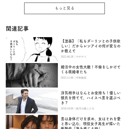
もっと見る
関連記事
【漫画】「私もダーリンとの子供欲
しい」だからレンアイの何が変なの
か教えて
|
2022.06.28
ヤチナツ
婚活中の女性大敵！不倫をしかけて
くる既婚者たち
|
2025.11.06
中村綾花
浮気相手はなんとお金持ち！優しい
彼氏を捨てて、ハイスペ男を選ぶべ
き？
|
2018.10.09
肉乃小路ニクヨ
男は身体だけを求め、女はそれを愛
と思い込む。現役女子高生が描いた
衝撃作『海を感じる時』