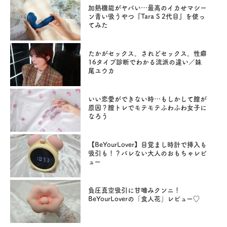
加熱機能がヤバい…最高のイカせマシー
ン青い吸うやつ『Tara S 2代目』を使っ
てみた
たかがセックス。されどセックス。性癖
16タイプ診断でわかる流派の違い／妹
尾ユウカ
いい恋愛ができない時…もしかして膣が
原因？膣トレでモテモテふわふわ女子に
なろう
【BeYourLover】目覚まし時計で挿入も
吸引も！？バレない大人のおもちゃレビ
ュー
負圧真空吸引に甘噛みクンニ！
BeYourLoverの「食人花」レビュー♡