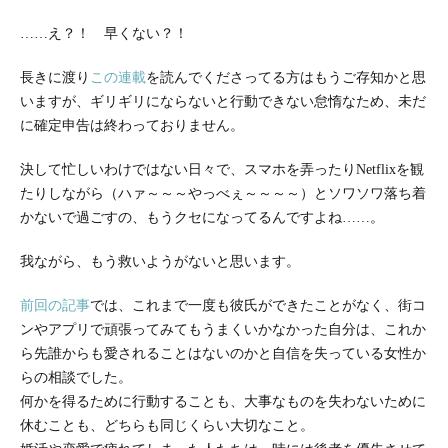
……え？！ 早くない？！
長きに渡り
この連載
を読んでくださってる方はもうご存知かと思
いますが、ギリギリにならないと行動できない怠惰なため、未だ
に確定申告は終わっておりません。
決して忙しいわけではない日々で、スマホを弄ったりNetflixを観
たりしながら（ハァ～～～やっべぇ～～～～）とソワソワ落ち着
かないで過ごすの、もうクセになってるんですよね……。
我ながら、もう救いようがないと思います。
前回の記事
では、これまで一度も彼氏ができたことがなく、街コ
ンやアプリで頑張ってみてもうまくいかなかった自分は、これか
ら先誰からも愛されることはないのかと自信を失っている女性か
らの相談でした。
何かを得るために行動することも、大事なものを失わないために
休むことも、どちらも同じくらい大切なこと。