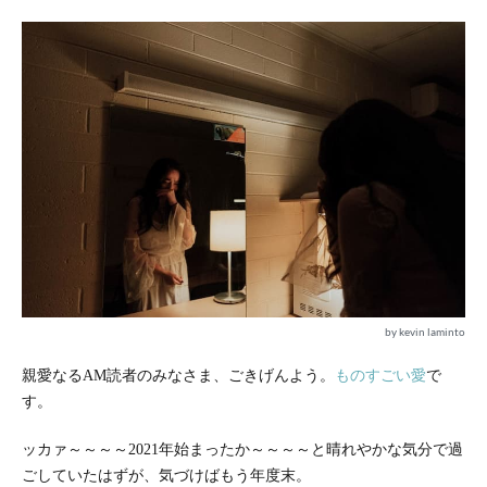
by kevin laminto
親愛なるAM読者のみなさま、ごきげんよう。
ものすごい愛
で
す。
ッカァ～～～～2021年始まったか～～～～と晴れやかな気分で過
ごしていたはずが、気づけばもう年度末。