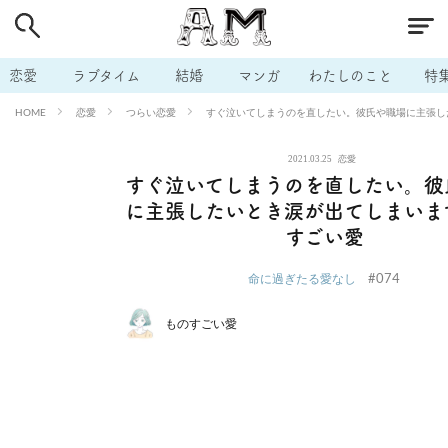
# 付き合いたい
# 男の本音
# セフレ
# 浮気
# 不倫
# 出会う方法
# マッチングアプリ
# ラブグッズ
# 体の相
恋愛
ラブタイム
結婚
マンガ
わたしのこと
特
# イケない
# ビッチの話
# エロスポット
# キャリア
恋愛
つらい恋愛
すぐ泣いてしまうのを直したい。彼氏や職場に主張し
HOME
# 恋愛相談
# モテテク
# セフレから本命へ
# 結婚したい
2021.03.25
恋愛
# セフレがほしい
# 夫婦の悩み
# おもしろライフ
すぐ泣いてしまうのを直したい。彼
に主張したいとき涙が出てしまいま
すごい愛
#074
命に過ぎたる愛なし
ものすごい愛