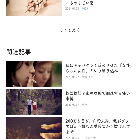
／ものすごい愛
|
2024.04.03
#020
もっと見る
関連記事
私にキャバクラを辞めさせた「女性
らしい女性」という刷り込み
|
2023.03.22
大泉りか
軟禁状態？密室状態で加速する怖い
束縛
|
2025.08.07
荻尚子
200万を貢ぎ、自殺未遂。私がダメ
男ばかり掴む恋愛障害から抜け出す
まで
|
2025.08.06
トイアンナ