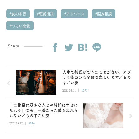
女の本音
恋愛相談
アドバイス
悩み相談
つらい恋愛
Share
人生で彼氏ができたことがない。アプ
リも街コンも全敗で悲しいです／もの
すごい愛
|
2021.03.11
#073
「二番目に好きな人との結婚は幸せに
なれる」でも、一番だった彼を忘れら
れない／ものすごい愛
|
2021.04.22
#076