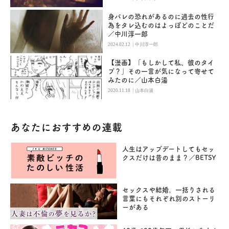
身バレの恐れがあるのに過去の性行
為をタレ込むのはよっぽどのことだ
／中川淳一郎
|
2024.02.12
中川淳一郎
【漫画】「もしかして私、彼のタイ
プ？」その一言が気になって寄せて
みたのに／山本白湯
|
2020.11.18
山本白湯
あなたにおすすめの連載
人生はアップデートしてもセッ
クスだけは昔のまま？／BETSY
セックスや結婚。一括りされる
言葉にもそれぞれ別のストーリ
ーがある