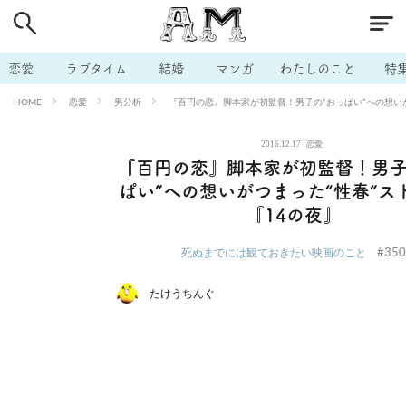
# 付き合いたい
# 男の本音
# セフレ
# 浮気
# 不倫
# 出会う方法
# マッチングアプリ
# ラブグッズ
# 体の相
恋愛
ラブタイム
結婚
マンガ
わたしのこと
特
# イケない
# ビッチの話
# エロスポット
# キャリア
恋愛
男分析
『百円の恋』脚本家が初監督！男子の“おっぱい”への想いが
HOME
# 恋愛相談
# モテテク
# セフレから本命へ
# 結婚したい
2016.12.17
恋愛
# セフレがほしい
# 夫婦の悩み
# おもしろライフ
『百円の恋』脚本家が初監督！男子
ぱい”への想いがつまった“性春”ス
『14の夜』
#350
死ぬまでには観ておきたい映画のこと
たけうちんぐ