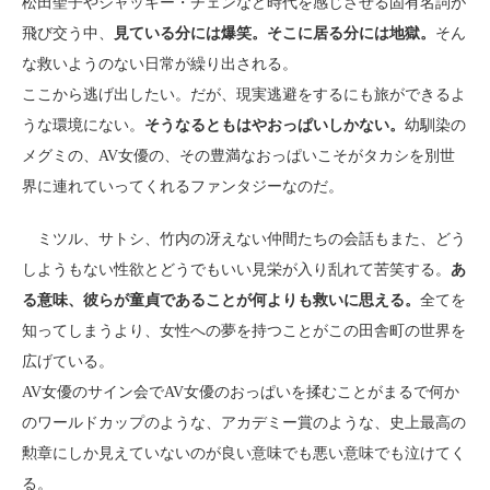
松田聖子やジャッキー・チェンなど時代を感じさせる固有名詞が
飛び交う中、
見ている分には爆笑。そこに居る分には地獄。
そん
な救いようのない日常が繰り出される。
ここから逃げ出したい。だが、現実逃避をするにも旅ができるよ
うな環境にない。
そうなるともはやおっぱいしかない。
幼馴染の
メグミの、AV女優の、その豊満なおっぱいこそがタカシを別世
界に連れていってくれるファンタジーなのだ。
ミツル、サトシ、竹内の冴えない仲間たちの会話もまた、どう
しようもない性欲とどうでもいい見栄が入り乱れて苦笑する。
あ
る意味、彼らが童貞であることが何よりも救いに思える。
全てを
知ってしまうより、女性への夢を持つことがこの田舎町の世界を
広げている。
AV女優のサイン会でAV女優のおっぱいを揉むことがまるで何か
のワールドカップのような、アカデミー賞のような、史上最高の
勲章にしか見えていないのが良い意味でも悪い意味でも泣けてく
る。