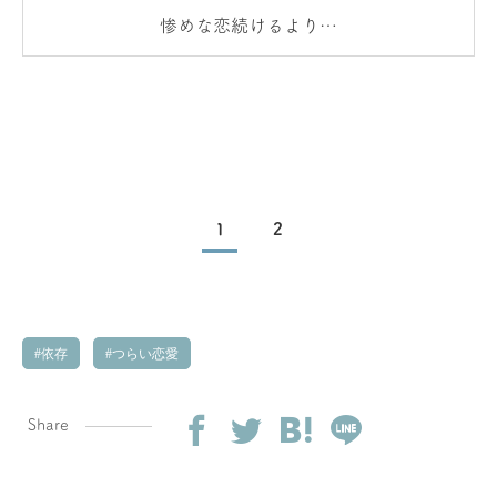
惨めな恋続けるより…
1
2
依存
つらい恋愛
Share