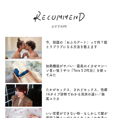
おすすめPR
今、話題の「おふろデート」って何？彼
とラブラブになる方法を教えます
加熱機能がヤバい…最高のイカせマシー
ン青い吸うやつ『Tara S 2代目』を使っ
てみた
たかがセックス。されどセックス。性癖
16タイプ診断でわかる流派の違い／妹
尾ユウカ
いい恋愛ができない時…もしかして膣が
原因？膣トレでモテモテふわふわ女子に