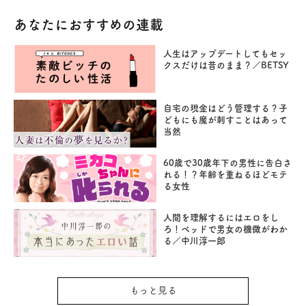
あなたにおすすめの連載
人生はアップデートしてもセッ
クスだけは昔のまま？／BETSY
自宅の現金はどう管理する？子
どもにも魔が刺すことはあって
当然
60歳で30歳年下の男性に告白さ
れる！？年齢を重ねるほどモテ
る女性
人間を理解するにはエロをし
ろ！ベッドで男女の機微がわか
る／中川淳一郎
もっと見る