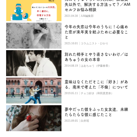
失以外で、解決する方法って？／AM
セルフお悩み相談
|
2021.04.30
AM編集部
今年の失恋は今年のうちに！心痛め
た恋が来年実を結ぶために必要なこ
と
|
2025.10.01
コラムニスト・ひかり
別れた相手とやり直さないわけ／は
あちゅうの女の本音
|
2014.08.19
はあちゅう（伊藤春香）
意味はなくただそこに「好き」があ
る。南米で考えた「不倫」について
|
2019.05.11
チェコ好き（和田真里奈）
夢中だった彼をふった女友達。未練
たらたらな彼に感じたこと
|
2025.09.05
白井瑶