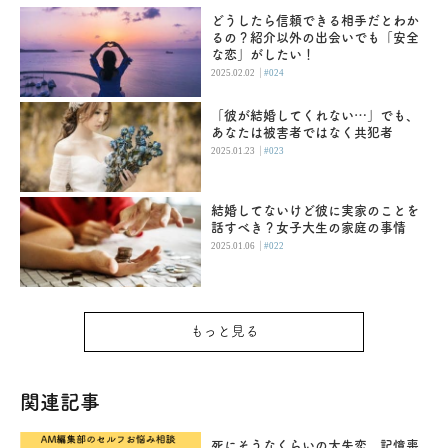
どうしたら信頼できる相手だとわか
るの？紹介以外の出会いでも「安全
な恋」がしたい！
|
2025.02.02
#024
「彼が結婚してくれない…」でも、
あなたは被害者ではなく共犯者
|
2025.01.23
#023
結婚してないけど彼に実家のことを
話すべき？女子大生の家庭の事情
|
2025.01.06
#022
もっと見る
関連記事
死にそうなくらいの大失恋。記憶喪