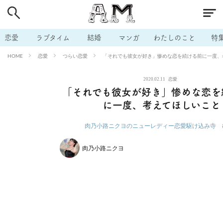
# 付き合いたい
# 男の本音
# セフレ
# 浮気
# 不倫
# 出会う方法
# マッチングアプリ
# ラブグッズ
# 体の相
恋愛
ラブタイム
結婚
マンガ
わたしのこと
特
# イケない
# ビッチの話
# エロスポット
# キャリア
恋愛
つらい恋愛
「それでも彼女が好き」惨めな恋を続ける前に一度、
HOME
# 恋愛相談
# モテテク
# セフレから本命へ
# 結婚したい
2020.02.11
恋愛
# セフレがほしい
# 夫婦の悩み
# おもしろライフ
「それでも彼女が好き」惨めな恋を
に一度、考えてほしいこと
肉乃小路ニクヨのニューレディー恋愛駆け込み寺
肉乃小路ニクヨ