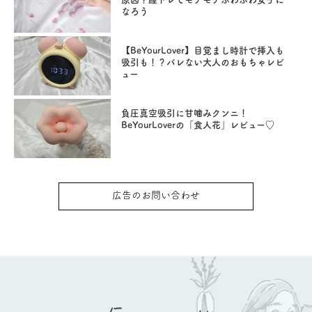
なろう
【BeYourLover】目覚まし時計で挿入も
吸引も！？バレない大人のおもちゃレビ
ュー
負圧真空吸引に甘噛みクンニ！
BeYourLoverの「食人花」レビュー♡
広告のお問い合わせ