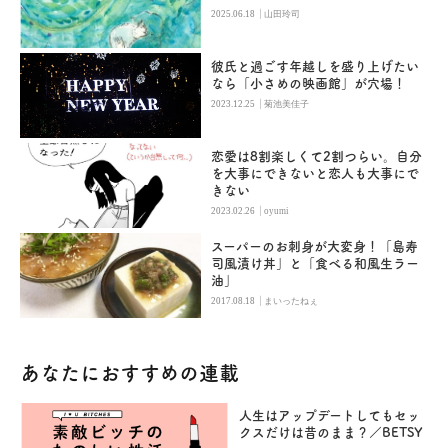
|
2025.06.18
山田玲司
彼氏と過ごす年越しを盛り上げたい
なら「小さめの映画館」が穴場！
|
2023.12.25
菊池美佳子
恋愛は8割楽しくて2割つらい。自分
を大事にできないと恋人も大事にで
きない
|
2023.02.26
oyumi
スーパーのお刺身が大変身！「島寿
司風漬け丼」と「食べる和風生ラー
油」
|
2017.08.18
まいったねぇ
あなたにおすすめの連載
人生はアップデートしてもセッ
クスだけは昔のまま？／BETSY