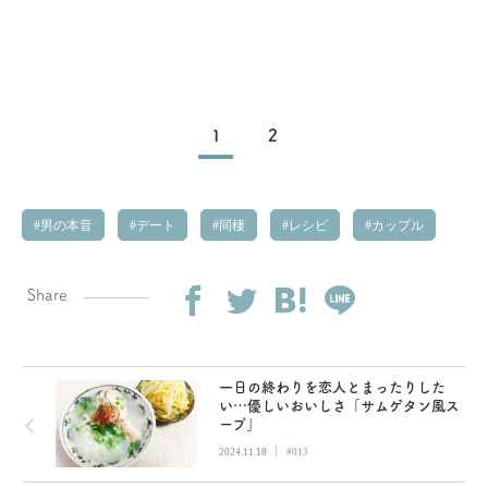
1
2
男の本音
デート
同棲
レシピ
カップル
Share
一日の終わりを恋人とまったりした
い…優しいおいしさ「サムゲタン風ス
ープ」
|
2024.11.18
#013