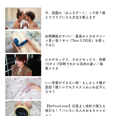
今、話題の「おふろデート」って何？彼
とラブラブになる方法を教えます
加熱機能がヤバい…最高のイカせマシー
ン青い吸うやつ『Tara S 2代目』を使っ
てみた
たかがセックス。されどセックス。性癖
16タイプ診断でわかる流派の違い／妹
尾ユウカ
いい恋愛ができない時…もしかして膣が
原因？膣トレでモテモテふわふわ女子に
なろう
【BeYourLover】目覚まし時計で挿入も
吸引も！？バレない大人のおもちゃレビ
ュー