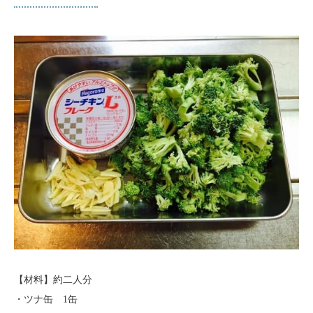
【材料】約二人分
・ツナ缶 1缶