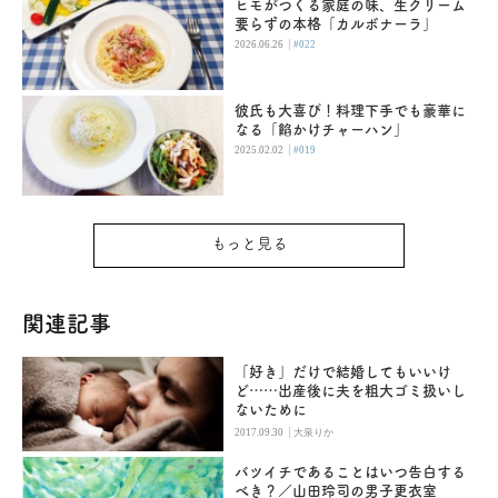
ヒモがつくる家庭の味、生クリーム
要らずの本格「カルボナーラ」
|
2026.06.26
#022
彼氏も大喜び！料理下手でも豪華に
なる「餡かけチャーハン」
|
2025.02.02
#019
もっと見る
関連記事
「好き」だけで結婚してもいいけ
ど……出産後に夫を粗大ゴミ扱いし
ないために
|
2017.09.30
大泉りか
バツイチであることはいつ告白する
べき？／山田玲司の男子更衣室