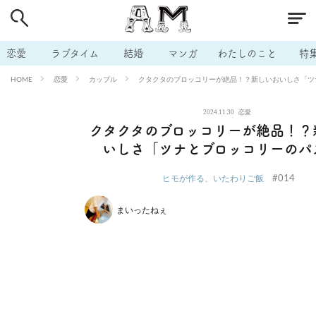
# 付き合いたい
# 男の本音
# セフレ
# 浮気
# 不倫
# 出会う方法
# マッチングアプリ
# ラブグッズ
# 体の相
恋愛
ラブタイム
結婚
マンガ
わたしのこと
特
# イケない
# ビッチの話
# エロスポット
# キャリア
恋愛
カップル
クタクタのブロッコリーが絶品！？新しいおいしさ「ツ
HOME
# 恋愛相談
# モテテク
# セフレから本命へ
# 結婚したい
2024.11.30
恋愛
# セフレがほしい
# 夫婦の悩み
# おもしろライフ
クタクタのブロッコリーが絶品！？
いしさ「ツナとブロッコリーのパ
#014
ヒモが作る、いたわりご飯
まいったねぇ