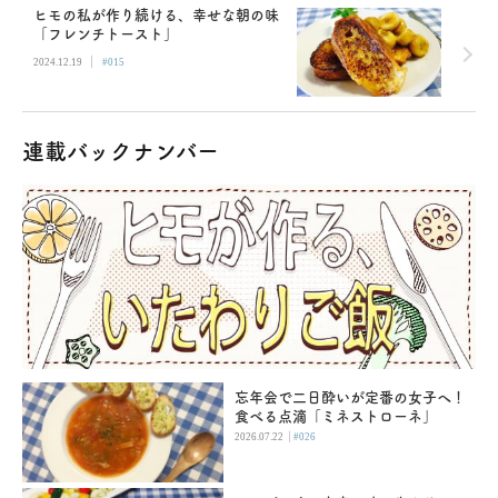
ヒモの私が作り続ける、幸せな朝の味
「フレンチトースト」
|
2024.12.19
#015
連載バックナンバー
忘年会で二日酔いが定番の女子へ！
食べる点滴「ミネストローネ」
|
2026.07.22
#026